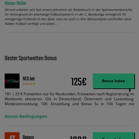
Miriam Müller
Miriam arbeitet seit fast einem Jahrzehnt als Redakteurin in der Sportwettenbranche.
Ihr Hintergrund als ehemalige Fußballspielerin in der 2. Bundesliga ermöglicht ihr
einzigartige Einblicke in das Spiel, was sie auch in ihre Wettanalysen einfließen lässt.
Neben Fußball verfolgt und wetet…
Bester Sportwetten Bonus
125€
NEO.bet
Bonus holen
18+ | 25 € Freiwetten nur für Neukunden. Freiwetten nach Registrierung im
Wettkonto aktivieren. Gilt in Deutschland, Österreich und Luxemburg.
Mindesteinzahlung: 10€. Einzahlung und Bonus 5x in 100 Tagen mit
Mindestquote 1,5 umsetzen. Maximaler Umsatz: Bonusbetrag pro Wette.
Bedingungen können geändert werden. AGB gelten. Lizenziert; Hilfe bei
Bonus Bedingungen
Suchtrisiken: buwei.de.
Betano