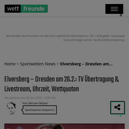
Wir erhalten eine Provision von den hier angeführten Buchmachern. 18+ | AGB gelten. Glücksspiel
kann abhängig machen. Spiele mit Verantwortung.
Home
>
Sportwetten News
>
Elversberg – Dresden am…
Elversberg – Dresden am 26.2.: TV Übertragung &
Livestream, Uhrzeit, Wettquoten
Aktualisiert am 25.02.2023 - 6:08 Uhr
Von Miriam Müller
Sportwetten-Expertin