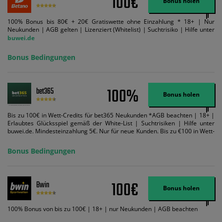
100€
Bonus holen
100% Bonus bis 80€ + 20€ Gratiswette ohne Einzahlung * 18+ | Nur
Neukunden | AGB gelten | Lizenziert (Whitelist) | Suchtrisiko | Hilfe unter
buwei.de
Bonus Bedingungen
100%
bet365
Bonus holen
Bis zu 100€ in Wett-Credits für bet365 Neukunden *AGB beachten | 18+ |
Erlaubtes Glücksspiel gemäß der White-List | Suchtrisiken | Hilfe unter
buwei.de. Mindesteinzahlung 5€. Nur für neue Kunden. Bis zu €100 in Wett-
Credits. Melden Sie sich an, zahlen Sie €5 oder mehr auf Ihr bet365-Konto
ein und wir geben Ihnen die entsprechende qualifizierende Einzahlung in
Bonus Bedingungen
Wett-Credits, wenn Sie qualifizierende Wetten im gleichen Wert platzieren
und diese abgerechnet werden. Mindestquoten, Wett- und
Zahlungsmethoden-Ausnahmen gelten. Gewinne schließen den Einsatz von
Wett-Credits aus. Es gelten die AGB, Zeitlimits und Ausnahmen. Der Bonus-
100€
Bwin
Code VIPANGEBOT kann während der Anmeldung benutzt werden, jedoch
Bonus holen
ändert dies den Angebotsbetrag in keinster Weise.
100% Bonus von bis zu 100€ | 18+ | nur Neukunden | AGB beachten