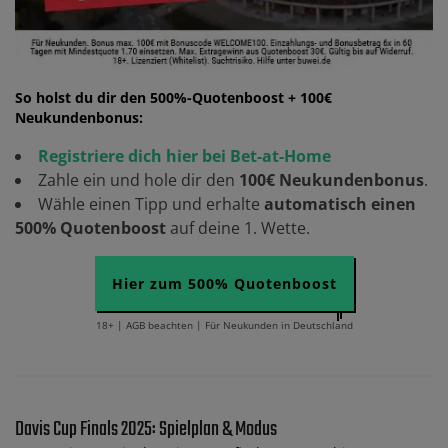
So holst du dir den 500%-Quotenboost + 100€
Neukundenbonus:
Registriere dich hier bei Bet-at-Home
Zahle ein und hole dir den
100€ Neukundenbonus
.
Wähle einen Tipp und erhalte
automatisch einen
500% Quotenboost
auf deine 1. Wette.
Hier zum 500% Quotenboost
18+ | AGB beachten | Für Neukunden in Deutschland
Davis Cup Finals 2025: Spielplan & Modus