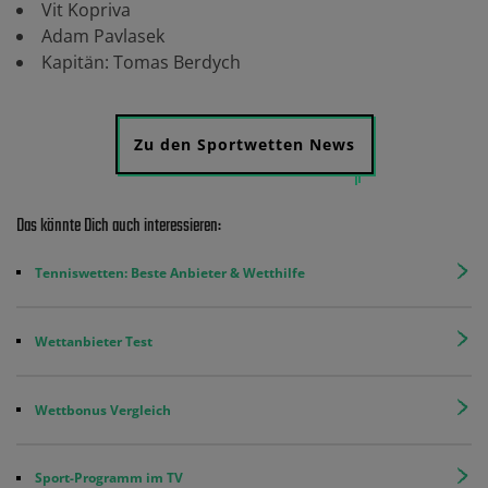
Vit Kopriva
Adam Pavlasek
Kapitän: Tomas Berdych
Zu den Sportwetten News
Das könnte Dich auch interessieren:
Tenniswetten: Beste Anbieter & Wetthilfe
Wettanbieter Test
Wettbonus Vergleich
Sport-Programm im TV