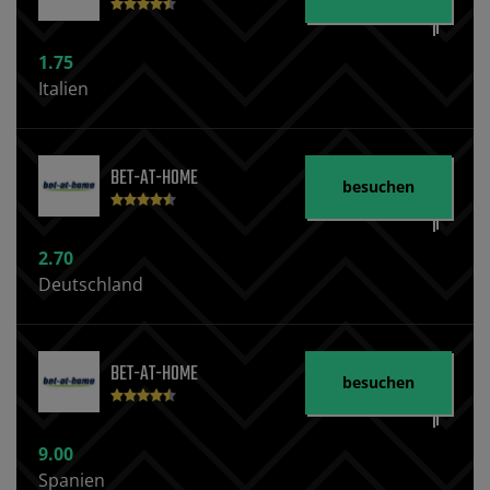
1.75
Italien
BET-AT-HOME
besuchen
2.70
Deutschland
BET-AT-HOME
besuchen
9.00
Spanien