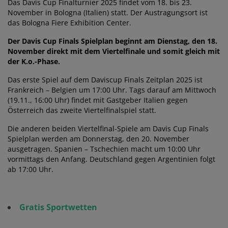
Das Davis Cup Finalturnier 2025 findet vom 18. bis 23.
November in Bologna (Italien) statt. Der Austragungsort ist
das Bologna Fiere Exhibition Center.
Der Davis Cup Finals Spielplan beginnt am Dienstag, den 18.
November direkt mit dem Viertelfinale und somit gleich mit
der K.o.-Phase.
Das erste Spiel auf dem Daviscup Finals Zeitplan 2025 ist
Frankreich – Belgien um 17:00 Uhr. Tags darauf am Mittwoch
(19.11., 16:00 Uhr) findet mit Gastgeber Italien gegen
Österreich das zweite Viertelfinalspiel statt.
Die anderen beiden Viertelfinal-Spiele am Davis Cup Finals
Spielplan werden am Donnerstag, den 20. November
ausgetragen. Spanien – Tschechien macht um 10:00 Uhr
vormittags den Anfang. Deutschland gegen Argentinien folgt
ab 17:00 Uhr.
Gratis Sportwetten