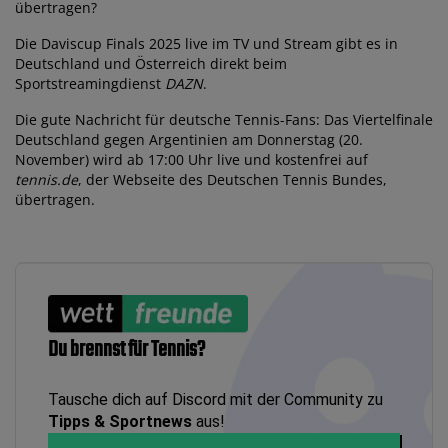
übertragen?
Die Daviscup Finals 2025 live im TV und Stream gibt es in
Deutschland und Österreich direkt beim
Sportstreamingdienst
DAZN
.
Die gute Nachricht für deutsche Tennis-Fans: Das Viertelfinale
Deutschland gegen Argentinien am Donnerstag (20.
November) wird ab 17:00 Uhr live und kostenfrei auf
tennis.de
, der Webseite des Deutschen Tennis Bundes,
übertragen.
Du brennst für Tennis?
Tausche dich auf Discord mit der Community zu
Tipps & Sportnews
aus!