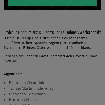
Daviscup Finalturnier 2025 Teams und Teilnehmer: Wer ist dabei?
Für die Davis Cup Finals 2025 haben sich acht Teams
qualifiziert: Italien, Spanien, Argentinien, Frankreich,
Tschechien, Belgien, Österreich und auch Deutschland.
So sehen die Kader der acht Teams bei den Daviscup Finals
2025 aus:
Argentinien
Francisco Cerundolo
Tomas Martin Etcheverry
Francisco Comesana
Horacio Zeballos