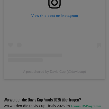
View this post on Instagram
A post shared by Davis Cup (@daviscup)
Wo werden die Davis Cup Finals 2025 übertragen?
Wo werden die Davis Cup Finals 2025 im
Tennis TV-Programm