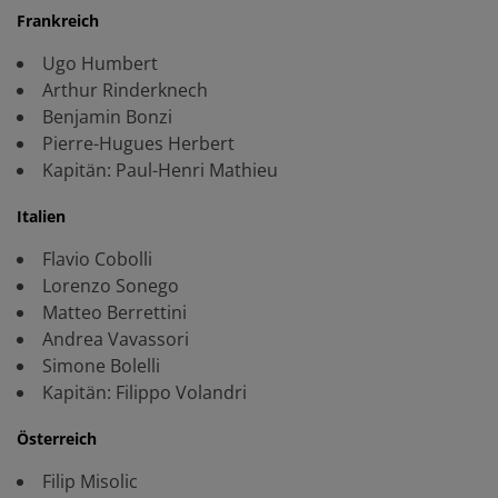
Frankreich
Ugo Humbert
Arthur Rinderknech
Benjamin Bonzi
Pierre-Hugues Herbert
Kapitän: Paul-Henri Mathieu
Italien
Flavio Cobolli
Lorenzo Sonego
Matteo Berrettini
Andrea Vavassori
Simone Bolelli
Kapitän: Filippo Volandri
Österreich
Filip Misolic