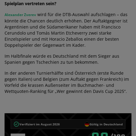
Spielplan vertreten sein?
wird für die DTB-Auswahl aufschlagen – das
Alexander Zverev
könnte die Chancen deutlich erhöhen. Der Auftaktgegner ist
Argentinien und die Südamerikaner haben mit Francisco
Cerundolo und Tomás Martin Etcheverry zwei starke
Einzelspieler und mit Horacio Zeballos einen der besten
Doppelspieler der Gegenwart im Kader.
Im Halbfinale würde es Deutschland mit dem Sieger aus
Spanien gegen Tschechien zu tun bekommen.
In der anderen Turnierhälfte sind Österreich (erste Runde
gegen Italien) und Belgien (zum Auftakt gegen Frankreich) im
Vorfeld die krassen Außenseiter im Buchmacher- und
Wettquoten-Ranking für „Wer gewinnt den Davis Cup 2025“.
Verifiziert im August 2026
Gültig in Deutschland