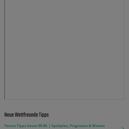
Neue Wettfreunde Tipps
Tennis Tipps heute 09.08. | Spielplan, Prognosen & Wetten