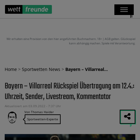
Wir erhalten eine Provision von den hier angeführten Buchmachern. 18+ | AGB gelten. Glücksspiel
kann abhängig machen. Spiele mit Verantwortung.
Home
>
Sportwetten News
>
Bayern – Villarreal…
Bayern – Villarreal Rückspiel Übertragung am 12.4.:
Uhrzeit, Sender, Livestream, Kommentator
Aktualisiert am 03.09.2022 - 7:37 Uhr
Von Thomas Haider
Sportwetten-Experte