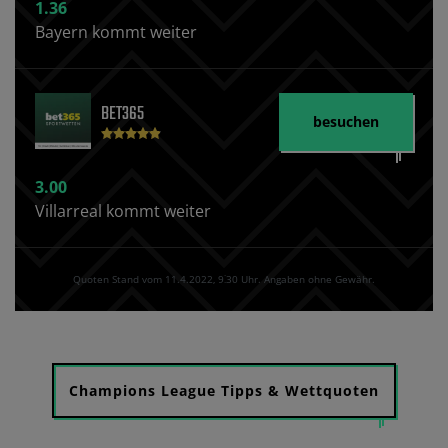
1.36
Bayern kommt weiter
BET365
besuchen
3.00
Villarreal kommt weiter
Quoten Stand vom 11.4.2022‚ 9⁚30 Uhr. Angaben ohne Gewähr.
Champions League Tipps & Wettquoten