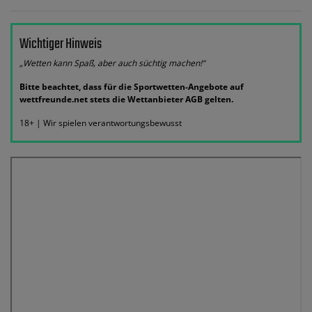
Wichtiger Hinweis
„Wetten kann Spaß, aber auch süchtig machen!“
Bitte beachtet, dass für die Sportwetten-Angebote auf
wettfreunde.net stets die Wettanbieter AGB gelten.
18+ | Wir spielen verantwortungsbewusst