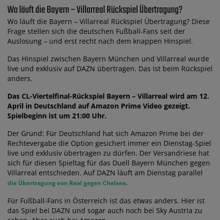
Wo läuft die Bayern – Villarreal Rückspiel Übertragung?
Wo läuft die Bayern – Villarreal Rückspiel Übertragung? Diese
Frage stellen sich die deutschen Fußball-Fans seit der
Auslosung – und erst recht nach dem knappen Hinspiel.
Das Hinspiel zwischen Bayern München und Villarreal wurde
live und exklusiv auf DAZN übertragen. Das ist beim Rückspiel
anders.
Das CL-Viertelfinal-Rückspiel Bayern – Villarreal wird am 12.
April in Deutschland auf Amazon Prime Video gezeigt.
Spielbeginn ist um 21:00 Uhr.
Der Grund: Für Deutschland hat sich Amazon Prime bei der
Rechtevergabe die Option gesichert immer ein Dienstag-Spiel
live und exklusiv übertragen zu dürfen. Der Versandriese hat
sich für diesen Spieltag für das Duell Bayern München gegen
Villarreal entschieden. Auf DAZN läuft am Dienstag parallel
.
die Übertragung von Real gegen Chelsea
Für Fußball-Fans in Österreich ist das etwas anders. Hier ist
das Spiel bei DAZN und sogar auch noch bei Sky Austria zu