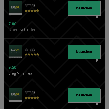
BET365
besuchen
7.00
Unentschieden
BET365
besuchen
9.50
Sieg Villarreal
BET365
besuchen