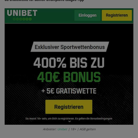
Anbieter:
Unibet
| 18+ | AGB gelten