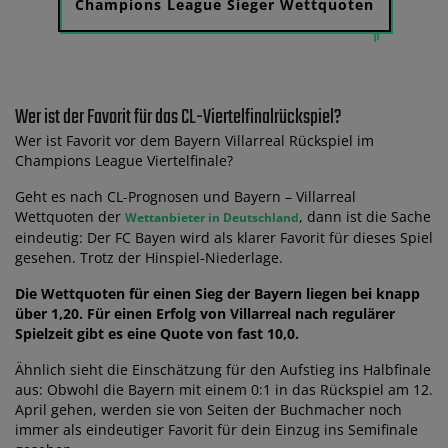
Champions League Sieger Wettquoten
Wer ist der Favorit für das CL-Viertelfinalrückspiel?
Wer ist Favorit vor dem Bayern Villarreal Rückspiel im
Champions League Viertelfinale?
Geht es nach CL-Prognosen und Bayern – Villarreal
Wettquoten der
, dann ist die Sache
Wettanbieter in Deutschland
eindeutig: Der FC Bayen wird als klarer Favorit für dieses Spiel
gesehen. Trotz der Hinspiel-Niederlage.
Die Wettquoten für einen Sieg der Bayern liegen bei knapp
über 1,20. Für einen Erfolg von Villarreal nach regulärer
Spielzeit gibt es eine Quote von fast 10,0.
Ähnlich sieht die Einschätzung für den Aufstieg ins Halbfinale
aus: Obwohl die Bayern mit einem 0:1 in das Rückspiel am 12.
April gehen, werden sie von Seiten der Buchmacher noch
immer als eindeutiger Favorit für dein Einzug ins Semifinale