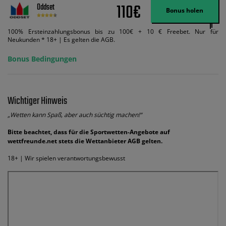
110€
Oddset
Bonus holen
100% Ersteinzahlungsbonus bis zu 100€ + 10 € Freebet. Nur für
Neukunden * 18+ | Es gelten die AGB.
Bonus Bedingungen
Wichtiger Hinweis
„Wetten kann Spaß, aber auch süchtig machen!“
Bitte beachtet, dass für die Sportwetten-Angebote auf
wettfreunde.net stets die Wettanbieter AGB gelten.
18+ | Wir spielen verantwortungsbewusst