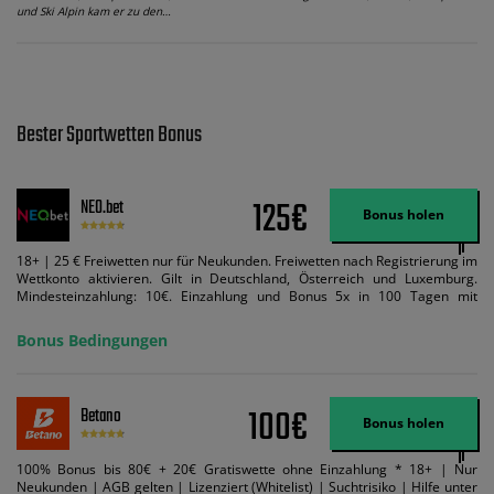
und Ski Alpin kam er zu den…
Bester Sportwetten Bonus
125€
NEO.bet
Bonus holen
18+ | 25 € Freiwetten nur für Neukunden. Freiwetten nach Registrierung im
Wettkonto aktivieren. Gilt in Deutschland, Österreich und Luxemburg.
Mindesteinzahlung: 10€. Einzahlung und Bonus 5x in 100 Tagen mit
Mindestquote 1,5 umsetzen. Maximaler Umsatz: Bonusbetrag pro Wette.
Bedingungen können geändert werden. AGB gelten. Lizenziert; Hilfe bei
Bonus Bedingungen
Suchtrisiken: buwei.de.
100€
Betano
Bonus holen
100% Bonus bis 80€ + 20€ Gratiswette ohne Einzahlung * 18+ | Nur
Neukunden | AGB gelten | Lizenziert (Whitelist) | Suchtrisiko | Hilfe unter