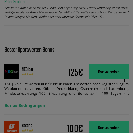
Peter Santner
Seit Peter laufen kann ist der Fußball ein enger Begleiter. Früher jahrelang selbst aktiv
verfolgt er die schönste Nebensache der Welt mittlerweile nur noch am Fernseher und
in den übrigen Medien - dafür aber sehr intensiv. Schon seit über 15…
Bester Sportwetten Bonus
125€
NEO.bet
Bonus holen
18+ | 25 € Freiwetten nur für Neukunden. Freiwetten nach Registrierung im
Wettkonto aktivieren. Gilt in Deutschland, Österreich und Luxemburg.
Mindesteinzahlung: 10€. Einzahlung und Bonus 5x in 100 Tagen mit
Mindestquote 1,5 umsetzen. Maximaler Umsatz: Bonusbetrag pro Wette.
Bedingungen können geändert werden. AGB gelten. Lizenziert; Hilfe bei
Bonus Bedingungen
Suchtrisiken: buwei.de.
100€
Betano
Bonus holen