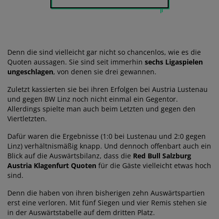
Denn die sind vielleicht gar nicht so chancenlos, wie es die
Quoten aussagen. Sie sind seit immerhin
sechs Ligaspielen
ungeschlagen
, von denen sie drei gewannen.
Zuletzt kassierten sie bei ihren Erfolgen bei Austria Lustenau
und gegen BW Linz noch nicht einmal ein Gegentor.
Allerdings spielte man auch beim Letzten und gegen den
Viertletzten.
Dafür waren die Ergebnisse (1:0 bei Lustenau und 2:0 gegen
Linz) verhältnismäßig knapp. Und dennoch offenbart auch ein
Blick auf die Auswärtsbilanz, dass die
Red Bull Salzburg
Austria Klagenfurt Quoten
für die Gäste vielleicht etwas hoch
sind.
Denn die haben von ihren bisherigen zehn Auswärtspartien
erst eine verloren. Mit fünf Siegen und vier Remis stehen sie
in der Auswärtstabelle auf dem dritten Platz.