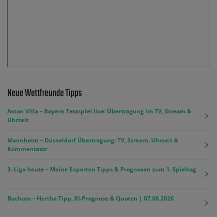
Neue Wettfreunde Tipps
Aston Villa – Bayern Testspiel live: Übertragung im TV, Stream &
Uhrzeit
Mannheim – Düsseldorf Übertragung: TV, Stream, Uhrzeit &
Kommentator
3. Liga heute – Meine Experten Tipps & Prognosen zum 1. Spieltag
Bochum – Hertha Tipp, KI-Prognose & Quoten | 07.08.2026