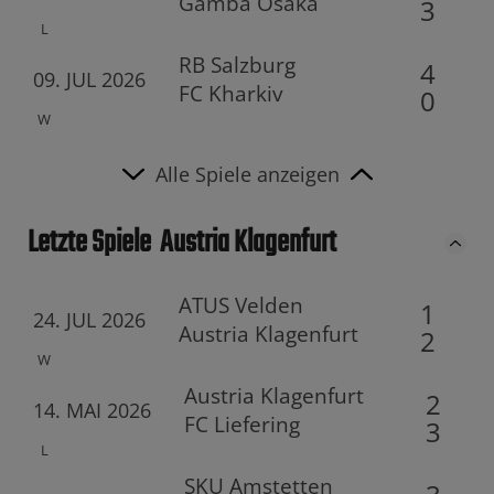
Gamba Osaka
3
L
RB Salzburg
4
09. JUL 2026
FC Kharkiv
0
W
Alle Spiele anzeigen
Letzte Spiele
Austria Klagenfurt
ATUS Velden
1
24. JUL 2026
Austria Klagenfurt
2
W
Austria Klagenfurt
2
14. MAI 2026
FC Liefering
3
L
SKU Amstetten