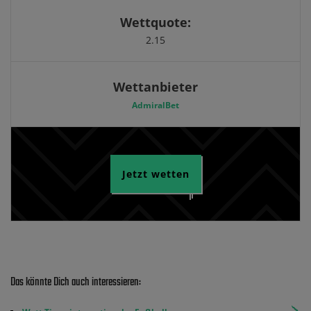
Wettquote:
2.15
Wettanbieter
AdmiralBet
Jetzt wetten
Das könnte Dich auch interessieren: