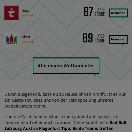
87
/100
Tipico
besuchen
89
/100
Oddset
besuchen
Alle neuen Wettanbieter
Davon ausgehend, dass RB zu Hause ohnehin trifft, ist es nur
ein Gäste-Tor, dass uns von der Verdoppelung unseres
Wetteinsatzes trennt.
Und die Gäste haben aktuell einen guten Lauf, sodass ich
ihnen einen Treffer auch zutraue. Daher lautet mein
Red Bull
Salzburg Austria Klagenfurt Tipp: Beide Teams treffen
.