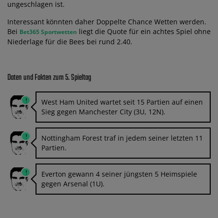
ungeschlagen ist.
Interessant könnten daher Doppelte Chance Wetten werden.
Bei
liegt die Quote für ein achtes Spiel ohne
Bet365 Sportwetten
Niederlage für die Bees bei rund 2.40.
Daten und Fakten zum 5. Spieltag
West Ham United wartet seit 15 Partien auf einen
Sieg gegen Manchester City (3U, 12N).
Nottingham Forest traf in jedem seiner letzten 11
Partien.
Everton gewann 4 seiner jüngsten 5 Heimspiele
gegen Arsenal (1U).