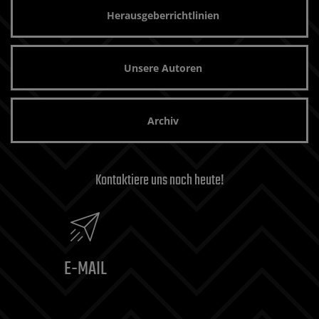
Herausgeberrichtlinien
Unsere Autoren
Archiv
Kontaktiere uns noch heute!
E-MAIL