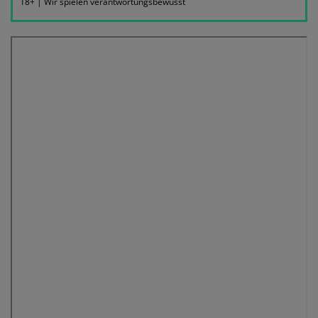
18+ | Wir spielen verantwortungsbewusst