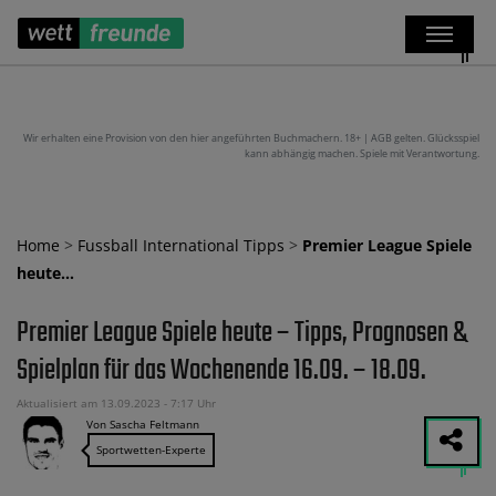
Wir erhalten eine Provision von den hier angeführten Buchmachern. 18+ | AGB gelten. Glücksspiel
kann abhängig machen. Spiele mit Verantwortung.
Home
>
Fussball International Tipps
>
Premier League Spiele
heute…
Premier League Spiele heute – Tipps, Prognosen &
Spielplan für das Wochenende 16.09. – 18.09.
Aktualisiert am 13.09.2023 - 7:17 Uhr
Von Sascha Feltmann
Sportwetten-Experte