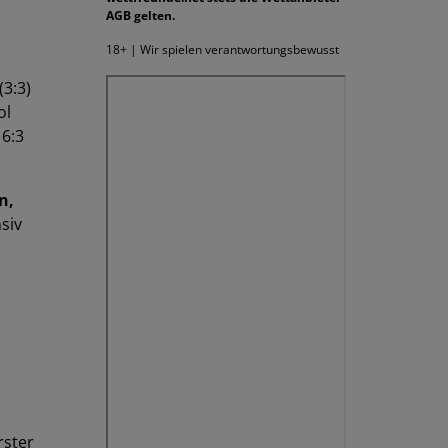
AGB gelten.
18+ | Wir spielen verantwortungsbewusst
3:3)
ol
6:3
n,
siv
rster