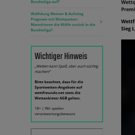
Wettq
Bundesliga auf?
Premi
Wolfsburg Meister & Aufstieg
Prognose mit Wettquoten:
Wettf
Marschieren die Wölfe zurück in die
Sieg 
Bundesliga?
Wichtiger Hinweis
„Wetten kann Spaß, aber auch süchtig
machen!“
Bitte beachtet, dass für die
Sportwetten-Angebote auf
wettfreunde.net stets die
Wettanbieter AGB gelten.
18+ | Wir spielen
verantwortungsbewusst