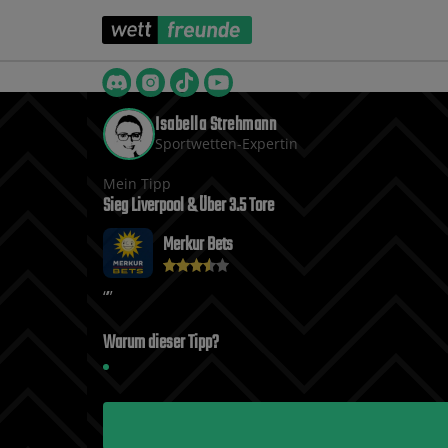
Fussball Tipps
Fussball Quoten
And
And
Bundesliga Tipps & Prognosen
Bundesliga Quoten
Sportwetten Apps im Test
Gratiswetten & Freebets
Baske
Wimb
Tipps
Isabella Strehmann
Sportwetten-Expertin
2. Liga Tipps – Experten-
Deutscher Meister
Deutsche Wettanbieter
Quotenboosts heute
Tour 
Prognosen zur 2. Bundesliga
Tenni
Mein Tipp
Sieg Liverpool & Über 3.5 Tore
Bundesliga Absteiger
Wettanbieter mit PayPal
Bet365 Angebotscode
Forme
Champions League Tipps
Darts
Merkur Bets
Bundesliga Torschützenkönig
Wettanbieter ohne Steuer
Betano Promo Code
Moto
Europa League Tipps
Handb
2. Bundesliga Quoten
Fußball Wettanbieter
Bet at home Quotenboost
Supe
Warum dieser Tipp?
Conference League Tipps
Eisho
2. Bundesliga Meister
Darts Wettanbieter
Bwin Bonus Code
Fussball International Tipps
NFL T
Expe
3. Liga Quoten
Neue Wettanbieter 2026
Interwetten Bonus Code