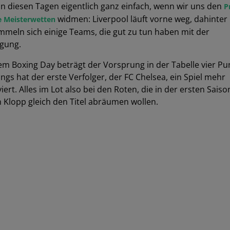
 in diesen Tagen eigentlich ganz einfach, wenn wir uns den
P
widmen: Liverpool läuft vorne weg, dahinter
e Meisterwetten
mmeln sich einige Teams, die gut zu tun haben mit der
lgung.
em Boxing Day beträgt der Vorsprung in der Tabelle vier Pu
ings hat der erste Verfolger, der FC Chelsea, ein Spiel mehr
iert. Alles im Lot also bei den Roten, die in der ersten Sais
n Klopp gleich den Titel abräumen wollen.