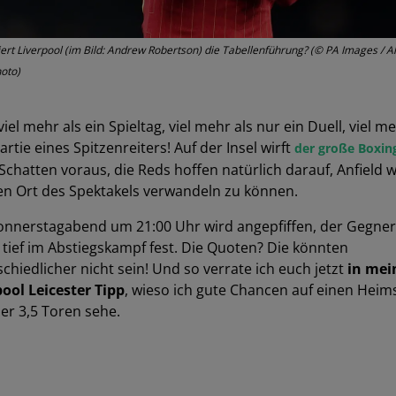
ert Liverpool (im Bild: Andrew Robertson) die Tabellenführung? (© PA Images / 
oto)
 viel mehr als ein Spieltag, viel mehr als nur ein Duell, viel m
artie eines Spitzenreiters! Auf der Insel wirft
der große Boxin
Schatten voraus, die Reds hoffen natürlich darauf, Anfield 
nen Ort des Spektakels verwandeln zu können.
nnerstagabend um 21:00 Uhr wird angepfiffen, der Gegner
 tief im Abstiegskampf fest. Die Quoten? Die könnten
chiedlicher nicht sein! Und so verrate ich euch jetzt
in me
pool Leicester Tipp
, wieso ich gute Chancen auf einen Heim
er 3,5 Toren sehe.