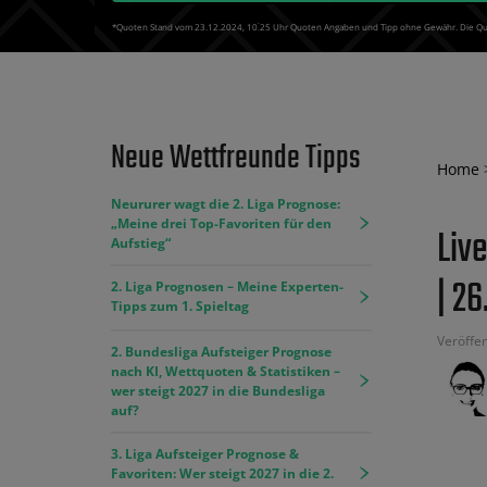
3. Liga Tipps
*Quoten Stand vom 23.12.2024‚ 10⁚25 Uhr Quoten Angaben und Tipp ohne Gewähr. Die Quo
Alle 
3. Liga Meister
NEO.bet Freiwetten
DFB Pokal Tipps
DFB-Pokal Quoten
Oddset Quotenboost
Frauen Fussball Tipps
Neue Wettfreunde Tipps
Home
Champions League Quoten
Tipico Promo Code
Neururer wagt die 2. Liga Prognose:
„Meine drei Top-Favoriten für den
Liv
Europa League Quoten
Aufstieg“
| 26
2. Liga Prognosen – Meine Experten-
Premier League Meister
Tipps zum 1. Spieltag
Veröffen
2. Bundesliga Aufsteiger Prognose
nach KI, Wettquoten & Statistiken –
wer steigt 2027 in die Bundesliga
auf?
3. Liga Aufsteiger Prognose &
Favoriten: Wer steigt 2027 in die 2.