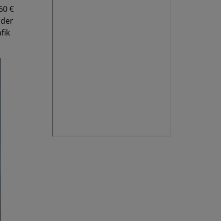
60 €
 der
fik