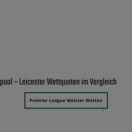
rpool – Leicester Wettquoten im Vergleich
Premier League Meister Wetten