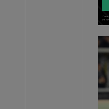
*Quoten
und kön