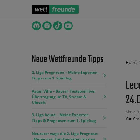
Fussball Tipps
Fussball Quoten
And
And
Bundesliga Tipps & Prognosen
Bundesliga Quoten
Sportwetten Apps im Test
Gratiswetten & Freebets
Baske
Wimb
Tipps
2. Liga Tipps – Experten-
Deutscher Meister
Deutsche Wettanbieter
Quotenboosts heute
Tour 
Prognosen zur 2. Bundesliga
Tenni
Neue Wettfreunde Tipps
Home
Bundesliga Absteiger
Wettanbieter mit PayPal
Bet365 Angebotscode
Forme
Champions League Tipps
Darts
2. Liga Prognosen – Meine Experten-
Tipps zum 1. Spieltag
Lec
Bundesliga Torschützenkönig
Wettanbieter ohne Steuer
Betano Promo Code
Moto
Europa League Tipps
Handb
Aston Villa – Bayern Testspiel live:
24.
Übertragung im TV, Stream &
2. Bundesliga Quoten
Fußball Wettanbieter
Bet at home Quotenboost
Supe
Uhrzeit
Conference League Tipps
Eisho
Aktualis
3. Liga heute – Meine Experten
2. Bundesliga Meister
Darts Wettanbieter
Bwin Bonus Code
Von Chr
Tipps & Prognosen zum 1. Spieltag
Fussball International Tipps
NFL T
Neururer wagt die 2. Liga Prognose:
Expe
3. Liga Quoten
Neue Wettanbieter 2026
Interwetten Bonus Code
„Meine drei Top-Favoriten für den