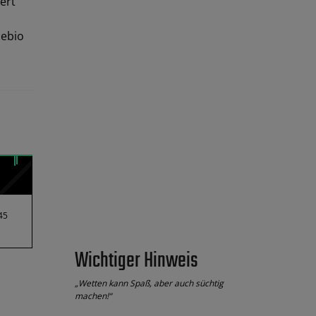
ert
sebio
:45
Wichtiger Hinweis
„Wetten kann Spaß, aber auch süchtig
machen!“