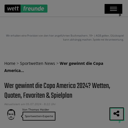
Wir erhalten eine Provision von den hier angeführten Buchmachern. 18+ | AGB gelten. Glücksspiel
kann abhängig machen. Spiele mit Verantwortung.
Home
>
Sportwetten News
>
Wer gewinnt die Copa
America…
Wer gewinnt die Copa America 2024? Wetten,
Quoten, Favoriten & Spielplan
Aktualisiert am 05.07.2024 - 8:22 Uhr
Von Thomas Haider
Sportwetten-Experte