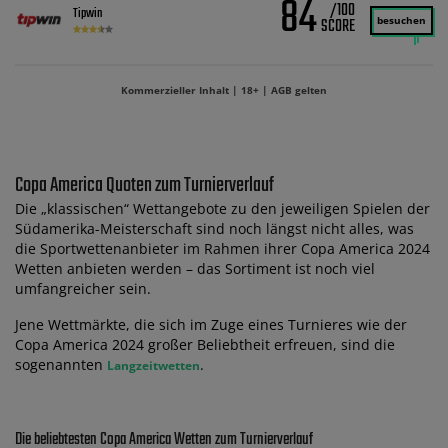
84
/100
Tipwin
besuchen
Kommerzieller Inhalt | 18+ | AGB gelten
Copa America Quoten zum Turnierverlauf
Die „klassischen“ Wettangebote zu den jeweiligen Spielen der
Südamerika-Meisterschaft sind noch längst nicht alles, was
die Sportwettenanbieter im Rahmen ihrer Copa America 2024
Wetten anbieten werden – das Sortiment ist noch viel
umfangreicher sein.
Jene Wettmärkte, die sich im Zuge eines Turnieres wie der
Copa America 2024 großer Beliebtheit erfreuen, sind die
sogenannten
.
Langzeitwetten
Die beliebtesten Copa America Wetten zum Turnierverlauf