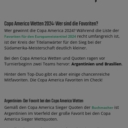
Copa America Wetten 2024: Wer sind die Favoriten?
Wer gewinnt die Copa America 2024? Während die Liste der
recht umfangreich ist,
Favoriten für den Europameistertitel 2024
ist der Kreis der Titelanwärter für den Sieg bei der
Südamerika-Meisterschaft deutlich kleiner.
Bei den Copa America Wetten und Quoten ragen vor
Turnierbeginn zwei Teams hervor:
Argentinien und Brasilien
.
Hinter dem Top-Duo gibt es aber einige chancenreiche
Mitfavoriten. Die Copa America Favoriten im Check!
Argentinien: Der Favorit bei den Copa America Wetten
Gemäß den Copa America Sieger Quoten der
ist
Buchmacher
Argentinien im Voerfeld der große Favorit bei den Copa
America Sieger Wettquoten.