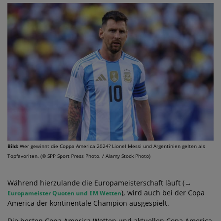
Bild:
Wer gewinnt die Coppa America 2024? Lionel Messi und Argentinien gelten als
Topfavoriten. (© SPP Sport Press Photo. / Alamy Stock Photo)
Während hierzulande die Europameisterschaft läuft (→
), wird auch bei der Copa
Europameister Quoten und EM Wetten
America der kontinentale Champion ausgespielt.
Die besten Copa America Wetten und aktuellen Copa America