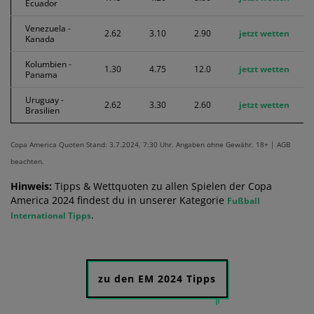
Ecuador
Venezuela -
2.62
3.10
2.90
jetzt wetten
Kanada
Kolumbien -
1.30
4.75
12.0
jetzt wetten
Panama
Uruguay -
2.62
3.30
2.60
jetzt wetten
Brasilien
Copa America Quoten Stand: 3.7.2024, 7:30 Uhr. Angaben ohne Gewähr. 18+ | AGB
beachten.
Hinweis:
Tipps & Wettquoten zu allen Spielen der Copa
America 2024 findest du in unserer Kategorie
Fußball
.
International Tipps
zu den EM 2024 Tipps