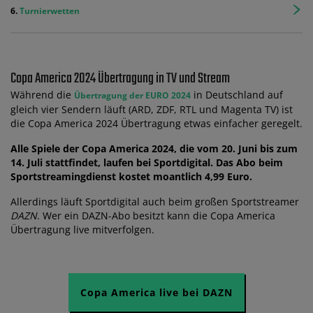
Turnierwetten
Copa America 2024 Übertragung in TV und Stream
Während die
in Deutschland auf
Übertragung der EURO 2024
gleich vier Sendern läuft (ARD, ZDF, RTL und Magenta TV) ist
die Copa America 2024 Übertragung etwas einfacher geregelt.
Alle Spiele der Copa America 2024, die vom 20. Juni bis zum
14. Juli stattfindet, laufen bei Sportdigital. Das Abo beim
Sportstreamingdienst kostet moantlich 4,99 Euro.
Allerdings läuft Sportdigital auch beim großen Sportstreamer
DAZN
. Wer ein DAZN-Abo besitzt kann die Copa America
Übertragung live mitverfolgen.
Copa America live bei DAZN