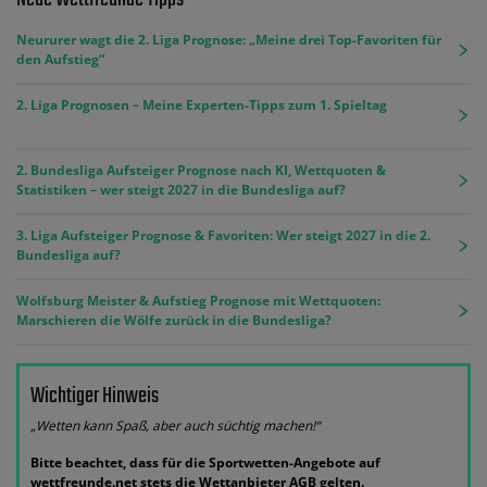
Neururer wagt die 2. Liga Prognose: „Meine drei Top-Favoriten für
den Aufstieg“
2. Liga Prognosen – Meine Experten-Tipps zum 1. Spieltag
2. Bundesliga Aufsteiger Prognose nach KI, Wettquoten &
Statistiken – wer steigt 2027 in die Bundesliga auf?
3. Liga Aufsteiger Prognose & Favoriten: Wer steigt 2027 in die 2.
Bundesliga auf?
Wolfsburg Meister & Aufstieg Prognose mit Wettquoten:
Marschieren die Wölfe zurück in die Bundesliga?
Wichtiger Hinweis
„Wetten kann Spaß, aber auch süchtig machen!“
Bitte beachtet, dass für die Sportwetten-Angebote auf
wettfreunde.net stets die Wettanbieter AGB gelten.