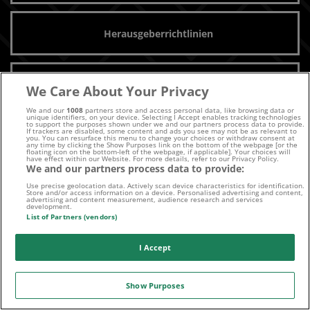
Herausgeberrichtlinien
Unsere Autoren
We Care About Your Privacy
We and our
1008
partners store and access personal data, like browsing data or
unique identifiers, on your device. Selecting I Accept enables tracking technologies
to support the purposes shown under we and our partners process data to provide.
If trackers are disabled, some content and ads you see may not be as relevant to
Archiv
you. You can resurface this menu to change your choices or withdraw consent at
any time by clicking the Show Purposes link on the bottom of the webpage [or the
floating icon on the bottom-left of the webpage, if applicable]. Your choices will
have effect within our Website. For more details, refer to our Privacy Policy.
We and our partners process data to provide:
Use precise geolocation data. Actively scan device characteristics for identification.
Kontaktiere uns noch heute!
Store and/or access information on a device. Personalised advertising and content,
advertising and content measurement, audience research and services
development.
List of Partners (vendors)
I Accept
E-MAIL
Show Purposes