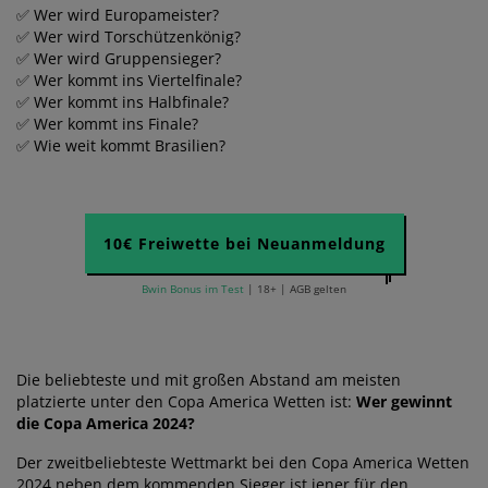
✅ Wer wird Europameister?
✅ Wer wird Torschützenkönig?
✅ Wer wird Gruppensieger?
✅ Wer kommt ins Viertelfinale?
✅ Wer kommt ins Halbfinale?
✅ Wer kommt ins Finale?
✅ Wie weit kommt Brasilien?
10€ Freiwette bei Neuanmeldung
Bwin Bonus im Test
| 18+ | AGB gelten
Die beliebteste und mit großen Abstand am meisten
platzierte unter den Copa America Wetten ist:
Wer gewinnt
die Copa America 2024?
Der zweitbeliebteste Wettmarkt bei den Copa America Wetten
2024 neben dem kommenden Sieger ist jener für den