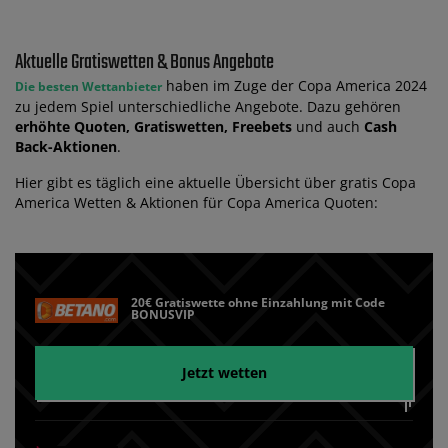
Aktuelle Gratiswetten & Bonus Angebote
haben im Zuge der Copa America 2024
Die besten Wettanbieter
zu jedem Spiel unterschiedliche Angebote. Dazu gehören
erhöhte Quoten, Gratiswetten, Freebets
und auch
Cash
Back-Aktionen
.
Hier gibt es täglich eine aktuelle Übersicht über gratis Copa
America Wetten & Aktionen für Copa America Quoten:
20€ Gratiswette ohne Einzahlung mit Code
BONUSVIP
Jetzt wetten