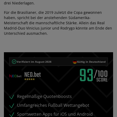
drei Niederlagen.
Für die Brasilianer, die 2019 zuletzt die Copa gewonnen
haben, spricht bei der anstehenden Südamerika-
Meisterschaft die mannschaftliche Stärke. Allein das Real
Madrid-Duo Vinicius junior und Rodrygo könnte am Ende den
Unterschied ausmachen.
Verifiziert im August 2026
Gültig in Deutschland
93
/100
NEO.bet
Regelmäßige Quotenboosts
Umfangreiches Fußball Wettangebot
Sportwetten Apps für iOS und Android