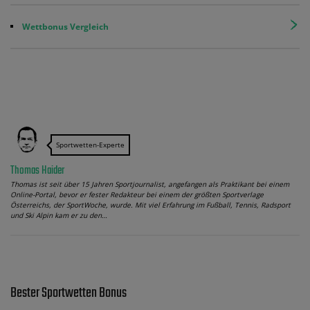
Wettbonus Vergleich
Sportwetten-Experte
Thomas Haider
Thomas ist seit über 15 Jahren Sportjournalist, angefangen als Praktikant bei einem
Online-Portal, bevor er fester Redakteur bei einem der größten Sportverlage
Österreichs, der SportWoche, wurde. Mit viel Erfahrung im Fußball, Tennis, Radsport
und Ski Alpin kam er zu den…
Bester Sportwetten Bonus