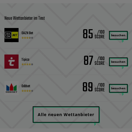
Neue Wettanbieter im Test
85
/100
DAZN Bet
besuchen
87
/100
Tipico
besuchen
89
/100
Oddset
besuchen
Alle neuen Wettanbieter