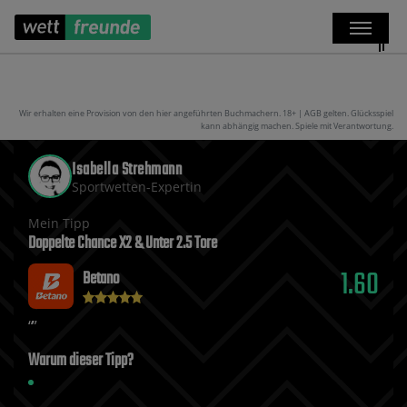
Wir erhalten eine Provision von den hier angeführten Buchmachern. 18+ | AGB gelten. Glücksspiel
kann abhängig machen. Spiele mit Verantwortung.
Isabella Strehmann
Sportwetten-Expertin
Mein Tipp
Doppelte Chance X2 & Unter 2.5 Tore
1.60
Betano
Warum dieser Tipp?