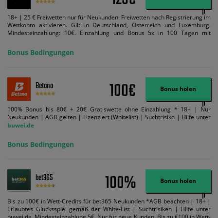
18+ | 25 € Freiwetten nur für Neukunden. Freiwetten nach Registrierung im
Wettkonto aktivieren. Gilt in Deutschland, Österreich und Luxemburg.
Mindesteinzahlung: 10€. Einzahlung und Bonus 5x in 100 Tagen mit
Mindestquote 1,5 umsetzen. Maximaler Umsatz: Bonusbetrag pro Wette.
Bedingungen können geändert werden. AGB gelten. Lizenziert; Hilfe bei
Bonus Bedingungen
Suchtrisiken: buwei.de.
100€
Betano
Bonus holen
100% Bonus bis 80€ + 20€ Gratiswette ohne Einzahlung * 18+ | Nur
Neukunden | AGB gelten | Lizenziert (Whitelist) | Suchtrisiko | Hilfe unter
buwei.de
Bonus Bedingungen
100%
bet365
Bonus holen
Bis zu 100€ in Wett-Credits für bet365 Neukunden *AGB beachten | 18+ |
Erlaubtes Glücksspiel gemäß der White-List | Suchtrisiken | Hilfe unter
buwei.de. Mindesteinzahlung 5€. Nur für neue Kunden. Bis zu €100 in Wett-