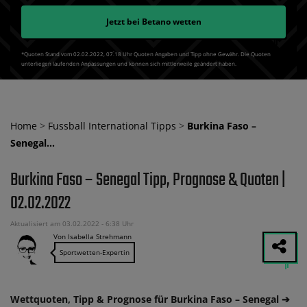
Jetzt bei
Betano
wetten
*Quoten Stand vom 02.02.2022‚ 07⁚18 Uhr Quoten Angaben und Tipp ohne Gewähr. Die Quoten
unterliegen laufenden Anpassungen und können sich mittlerweile geändert haben.
Home
>
Fussball International Tipps
>
Burkina Faso –
Senegal…
Burkina Faso – Senegal Tipp, Prognose & Quoten |
02.02.2022
Aktualisiert am 03.02.2022 - 6:38 Uhr
Von Isabella Strehmann
Sportwetten-Expertin
Wettquoten, Tipp & Prognose für Burkina Faso – Senegal ➔