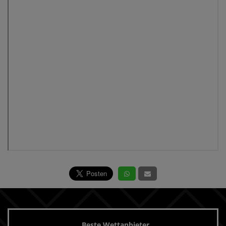
Beste Wettanbieter