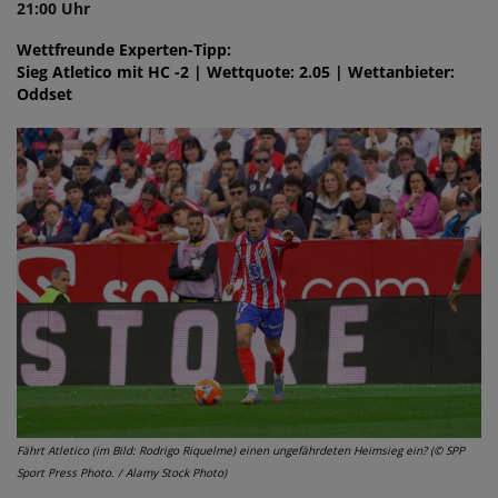
21:00 Uhr
Wettfreunde Experten-Tipp:
Sieg Atletico mit HC -2 | Wettquote: 2.05 | Wettanbieter:
Oddset
Fährt Atletico (im Bild: Rodrigo Riquelme) einen ungefährdeten Heimsieg ein? (© SPP
Sport Press Photo. / Alamy Stock Photo)