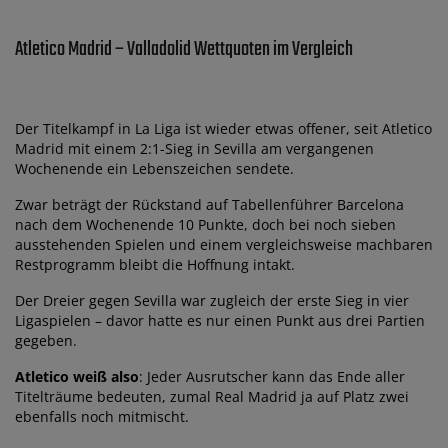
Atletico Madrid – Valladolid Wettquoten im Vergleich
Der Titelkampf in La Liga ist wieder etwas offener, seit Atletico
Madrid mit einem 2:1-Sieg in Sevilla am vergangenen
Wochenende ein Lebenszeichen sendete.
Zwar beträgt der Rückstand auf Tabellenführer Barcelona
nach dem Wochenende 10 Punkte, doch bei noch sieben
ausstehenden Spielen und einem vergleichsweise machbaren
Restprogramm bleibt die Hoffnung intakt.
Der Dreier gegen Sevilla war zugleich der erste Sieg in vier
Ligaspielen – davor hatte es nur einen Punkt aus drei Partien
gegeben.
Atletico weiß also
: Jeder Ausrutscher kann das Ende aller
Titelträume bedeuten, zumal Real Madrid ja auf Platz zwei
ebenfalls noch mitmischt.