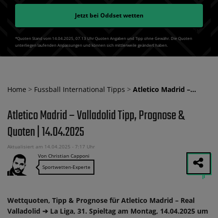
Jetzt bei
Oddset
wetten
*Quoten Stand vom 14.04.2025‚ 07⁚13 Uhr Quoten Angaben und Tipp ohne Gewähr. Die Quoten
unterliegen laufenden Anpassungen und können sich mittlerweile geändert haben.
Home
>
Fussball International Tipps
>
Atletico Madrid –…
Atletico Madrid – Valladolid Tipp, Prognose &
Quoten | 14.04.2025
Aktualisiert am 14.04.2025 - 7:17 Uhr
Von Christian Capponi
Sportwetten-Experte
Wettquoten, Tipp & Prognose für Atletico Madrid – Real
Valladolid ➔ La Liga, 31. Spieltag am Montag, 14.04.2025 um