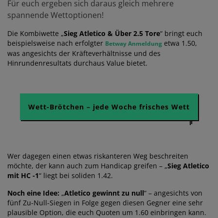
Für euch ergeben sich daraus gleich mehrere
spannende Wettoptionen!
Die Kombiwette „
Sieg Atletico & Über 2.5 Tore
“ bringt euch
beispielsweise nach erfolgter
etwa 1.50,
Betway Anmeldung
was angesichts der Kräfteverhältnisse und des
Hinrundenresultats durchaus Value bietet.
Wett-Brötchen – jede Woche frisches Wett
Wer dagegen einen etwas riskanteren Weg beschreiten
möchte, der kann auch zum Handicap greifen – „
Sieg Atletico
mit HC -1
“ liegt bei soliden 1.42.
Noch eine Idee:
„
Atletico gewinnt zu null
“ – angesichts von
fünf Zu-Null-Siegen in Folge gegen diesen Gegner eine sehr
plausible Option, die euch Quoten um 1.60 einbringen kann.