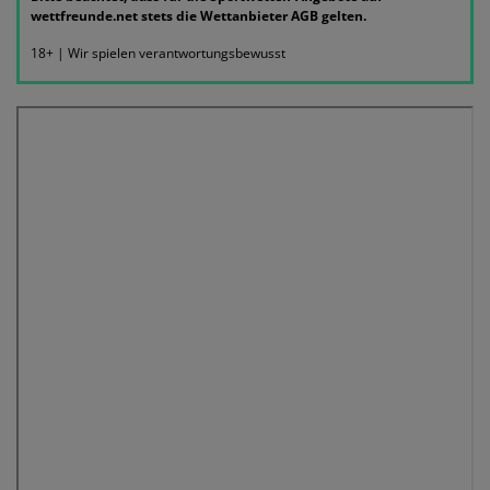
wettfreunde.net stets die Wettanbieter AGB gelten.
18+ | Wir spielen verantwortungsbewusst