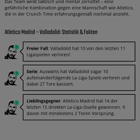
Das Team wirkt taktisch und mental zerrüttet – eine
gefährliche Kombination gegen eine Mannschaft wie Atletico,
die in der Crunch Time erfahrungsgemäß nochmal anzieht.
Atletico Madrid – Valladolid: Statistik & Fakten
Freier Fall
: Valladolid hat 10 von den letzten 11
Ligaspielen verloren!
Serie
: Auswärts hat Valladolid sogar 10
aufeinanderfolgende La-Liga-Spiele verloren und
dabei 27 Tore kassiert.
Lieblingsgegner
: Atletico Madrid hat 14 der
letzten 15 direkten La-Liga-Duelle gewonnen, 9
davon mit mindestens 2 Toren Vorsprung.