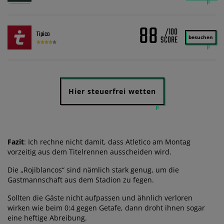
88
/100
Tipico
besuchen
Hier steuerfrei wetten
Fazit
: Ich rechne nicht damit, dass Atletico am Montag
vorzeitig aus dem Titelrennen ausscheiden wird.
Die „Rojiblancos“ sind nämlich stark genug, um die
Gastmannschaft aus dem Stadion zu fegen.
Sollten die Gäste nicht aufpassen und ähnlich verloren
wirken wie beim 0:4 gegen Getafe, dann droht ihnen sogar
eine heftige Abreibung.