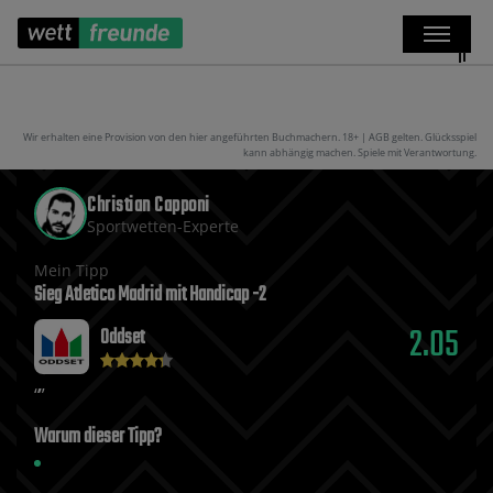
Wir erhalten eine Provision von den hier angeführten Buchmachern. 18+ | AGB gelten. Glücksspiel
kann abhängig machen. Spiele mit Verantwortung.
Christian Capponi
Sportwetten-Experte
Mein Tipp
Sieg Atletico Madrid mit Handicap -2
2.05
Oddset
Warum dieser Tipp?