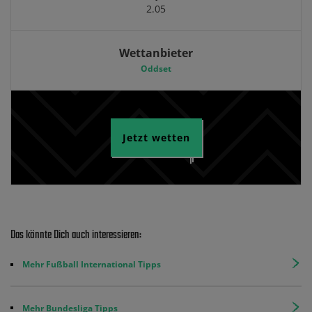
2.05
Wettanbieter
Oddset
Jetzt wetten
Das könnte Dich auch interessieren:
Mehr Fußball International Tipps
Mehr Bundesliga Tipps