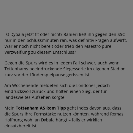
Ist Dybala jetzt fit oder nicht? Ranieri ließ ihn gegen den SSC
nur in den Schlussminuten ran, was definitiv Fragen aufwirft.
War er noch nicht bereit oder trieb den Maestro pure
Verzweiflung zu diesem Entschluss?
Gegen die Spurs wird es in jedem Fall schwer, auch wenn
Tottenhams beeindruckende Siegesserie im eigenen Stadion
kurz vor der Länderspielpause gerissen ist.
Am Wochenende meldeten sich die Londoner jedoch
eindrucksvoll zurück und holten einen Sieg, der für
landesweites Aufsehen sorgte.
Mein
Tottenham AS Rom Tipp
geht indes davon aus, dass
die Spurs ihre Formstärke nutzen könnten, während Romas
Hoffnung wohl an Dybala hängt – falls er wirklich
einsatzbereit ist.