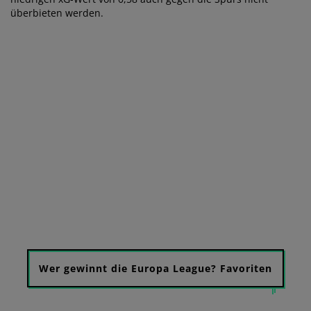
überbieten werden.
Wer gewinnt die Europa League? Favoriten