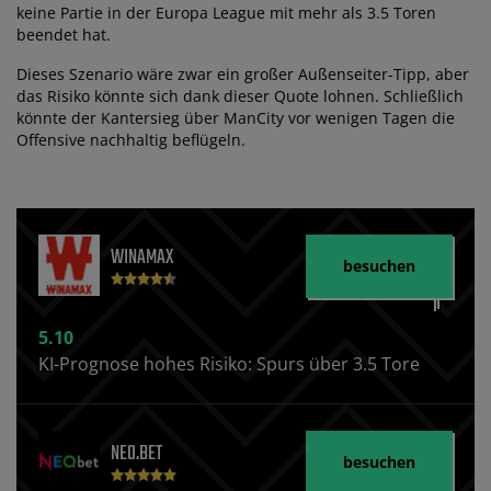
keine Partie in der Europa League mit mehr als 3.5 Toren
beendet hat.
Dieses Szenario wäre zwar ein großer Außenseiter-Tipp, aber
das Risiko könnte sich dank dieser Quote lohnen. Schließlich
könnte der Kantersieg über ManCity vor wenigen Tagen die
Offensive nachhaltig beflügeln.
WINAMAX
besuchen
5.10
KI-Prognose hohes Risiko: Spurs über 3.5 Tore
NEO.BET
besuchen