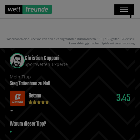
Wir erhalten eine Provision von den hier angeführten Buchmachern. 18+ | AGB gelten. Glücksspiel
kann abhängig machen. Spiele mit Verantwortung.
Christian Capponi
Sportwetten-Experte
Mein Tipp
Sieg Tottenham zu Null
3.45
Betano
Warum dieser Tipp?