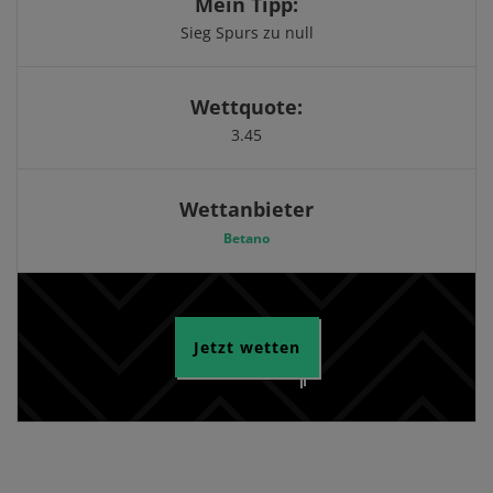
Mein Tipp:
Sieg Spurs zu null
Wettquote:
3.45
Wettanbieter
Betano
Jetzt wetten