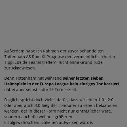
Außerdem habe ich Rahmen der zuvor behandelten
Tottenham AS Rom KI Prognose den vermeintlich sicheren
Tipp, „Beide Teams treffen“, nicht ohne Grund rüde
zurückgewiesen.
Denn Tottenham hat während
seiner letzten sieben
Heimspiele in der Europa League kein einziges Tor kassiert
,
dabei aber selbst satte 19 Tore erzielt.
Folglich spricht doch vieles dafür, dass wir einen 1:0-, 2:0-
oder aber auch 3:0-Sieg der Londoner zu sehen bekommen
werden, der in dieser Form nicht nur einträglicher wäre,
sondern auch die weitaus größeren
Erfolgswahrscheinlichkeiten aufweisen würde.