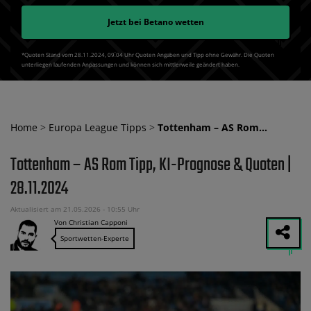
Jetzt bei
Betano
wetten
*Quoten Stand vom 28.11.2024‚ 09⁚04 Uhr Quoten Angaben und Tipp ohne Gewähr. Die Quoten
unterliegen laufenden Anpassungen und können sich mittlerweile geändert haben.
Home
>
Europa League Tipps
>
Tottenham – AS Rom…
Tottenham – AS Rom Tipp, KI-Prognose & Quoten |
28.11.2024
Aktualisiert am 21.05.2026 - 10:55 Uhr
Von Christian Capponi
Sportwetten-Experte