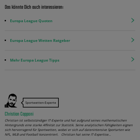
Das könnte Dich auch interessieren:
Europa League Quoten
Europa League Wetten Ratgeber
Mehr Europa League Tipps
Sportwetten-Experte
Christian Capponi
Christian ist selbstständiger IT-Experte und hat aufgrund seines mathematischen
Hintergrunds eine starke Affinität zur Statistik. Seine analytischen Fähigkeiten eignen
sich hervorragend für Sportwetten, wobei er sich auf datenintensive Sportarten wie
NFL, MLB und Football konzentriert. Christian hat seine IT-Expertise…