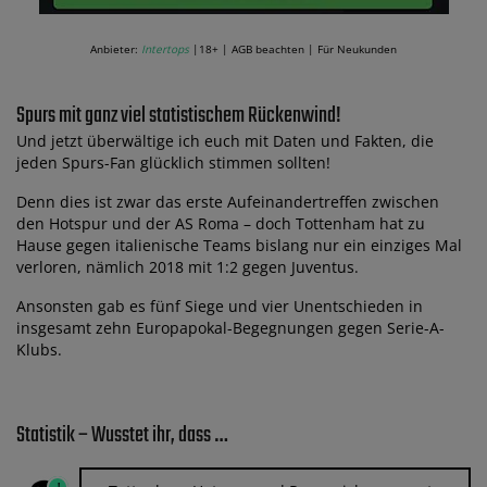
Anbieter:
Intertops
|18+ | AGB beachten | Für Neukunden
Spurs mit ganz viel statistischem Rückenwind!
Und jetzt überwältige ich euch mit Daten und Fakten, die
jeden Spurs-Fan glücklich stimmen sollten!
Denn dies ist zwar das erste Aufeinandertreffen zwischen
den Hotspur und der AS Roma – doch Tottenham hat zu
Hause gegen italienische Teams bislang nur ein einziges Mal
verloren, nämlich 2018 mit 1:2 gegen Juventus.
Ansonsten gab es fünf Siege und vier Unentschieden in
insgesamt zehn Europapokal-Begegnungen gegen Serie-A-
Klubs.
Statistik – Wusstet ihr, dass …