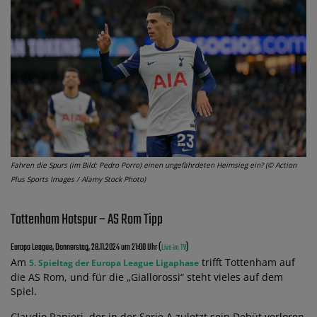
Fahren die Spurs (im Bild: Pedro Porro) einen ungefährdeten Heimsieg ein? (© Action
Plus Sports Images / Alamy Stock Photo)
Tottenham Hotspur – AS Rom Tipp
Europa League, Donnerstag, 28.11.2024 um 21:00 Uhr (
)
Live im TV
Am
trifft Tottenham auf
5. Spieltag der Europa League Ligaphase
die AS Rom, und für die „Giallorossi“ steht vieles auf dem
Spiel.
Claudio Ranieri, der in der Serie A zuletzt sein Debüt verloren