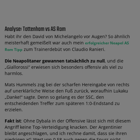
Analyse: Tottenham vs AS Rom
Habt ihr den David von Michelangelo vor Augen? So ähnlich
meisterhaft gemeißelt war auch mein
erfolgreicher Neapel AS
zum Trainerdebüt von Claudio Ranieri.
Rom Tipp
Die Neapolitaner gewannen tatsächlich zu null
, und die
„Giallorossi“ erwiesen sich besonders offensiv als viel zu
harmlos.
Mats Hummels zog bei der scharfen Hereingabe von rechts
auf unerklärliche Weise den Fuß zurück, woraufhin Lukaku
„Danke!“ sagte. Denn so gelang es der SSC, den
entscheidenden Treffer zum späteren 1:0-Endstand zu
erzielen.
Fakt ist
: Ohne Dybala in der Offensive lässt sich mit diesem
Angriff keine Top-Verteidigung knacken. Der Argentinier
bleibt angeschlagen, und ich rechne damit, dass sie ihren
niedrigen xG-Wert von 0,58 auch gegen die Spurs nicht