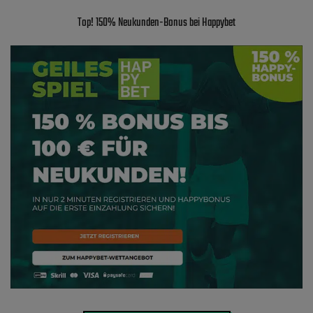
Top! 150% Neukunden-Bonus bei Happybet