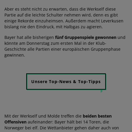
Aber es steht nicht zu erwarten, dass die Werkself diese
Partie auf die leichte Schulter nehmen wird, denn es gibt
einige Rekorde einzuheimsen. Außerdem macht Leverkusen
bislang nie den Eindruck, mit Halbgas zu agieren.
Bayer hat alle bisherigen
fünf Gruppenspiele gewonnen
und
könnte am Donnerstag zum ersten Mal in der Klub-
Geschichte alle Partien einer europäischen Gruppenphase
gewinnen.
Unsere Top-News & Top-Tipps
Mit der Werkself und Molde treffen die
beiden besten
Offensiven
aufeinander: Bayer hält bei 14 Toren, die
Norweger bei elf. Die Wettanbieter gehen daher auch von