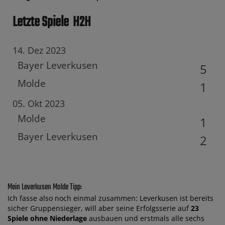
Letzte Spiele
H2H
14. Dez 2023
Bayer Leverkusen
5
Molde
1
05. Okt 2023
Molde
1
Bayer Leverkusen
2
Mein Leverkusen Molde Tipp:
Ich fasse also noch einmal zusammen: Leverkusen ist bereits
sicher Gruppensieger, will aber seine Erfolgsserie auf
23
Spiele ohne Niederlage
ausbauen und erstmals alle sechs