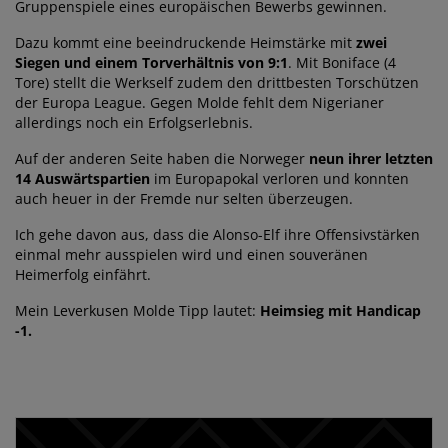
Gruppenspiele eines europäischen Bewerbs gewinnen.
Dazu kommt eine beeindruckende Heimstärke mit
zwei
Siegen und einem Torverhältnis von 9:1
. Mit Boniface (4
Tore) stellt die Werkself zudem den drittbesten Torschützen
der Europa League. Gegen Molde fehlt dem Nigerianer
allerdings noch ein Erfolgserlebnis.
Auf der anderen Seite haben die Norweger
neun ihrer letzten
14 Auswärtspartien
im Europapokal verloren und konnten
auch heuer in der Fremde nur selten überzeugen.
Ich gehe davon aus, dass die Alonso-Elf ihre Offensivstärken
einmal mehr ausspielen wird und einen souveränen
Heimerfolg einfährt.
Mein Leverkusen Molde Tipp lautet:
Heimsieg mit Handicap
-1.