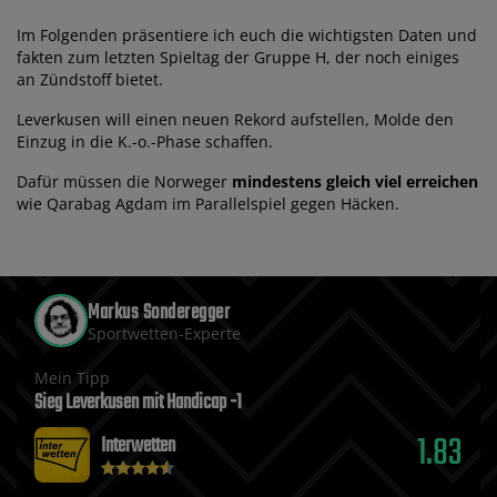
Im Folgenden präsentiere ich euch die wichtigsten Daten und
fakten zum letzten Spieltag der Gruppe H, der noch einiges
an Zündstoff bietet.
Leverkusen will einen neuen Rekord aufstellen, Molde den
Einzug in die K.-o.-Phase schaffen.
Dafür müssen die Norweger
mindestens gleich viel erreichen
wie Qarabag Agdam im Parallelspiel gegen Häcken.
Markus Sonderegger
Sportwetten-Experte
Mein Tipp
Sieg Leverkusen mit Handicap -1
1.83
Interwetten