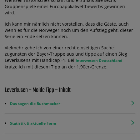
Werkself Historisches schafft und erstmals alle sechs
Gruppenspiele eines Europapokalwettbewerbs gewinnen
wird.
Ich kann mir nämlich nicht vorstellen, dass die Gäste, auch
wenn es für die Norweger noch um den Aufstieg geht, dieser
Serie ein Ende setzen können.
Vielmehr gehe ich von einer recht einseitigen Sache
zugunsten der Bayer-Truppe aus und tippe auf einen Sieg
Leverkusens mit Handicap -1. Bei
Interwetten Deutschland
kratze ich mit diesem Tipp an der 1.90er-Grenze.
Leverkusen – Molde Tipp – Inhalt
Das sagen die Buchmacher
Statistik & aktuelle Form