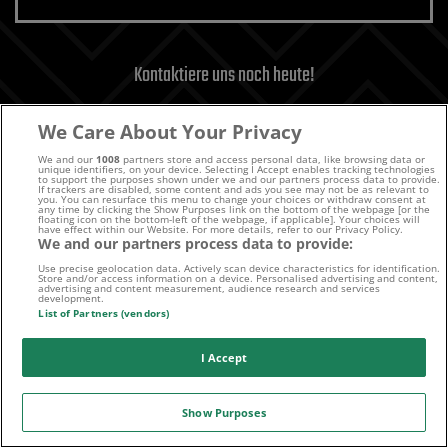
Kontaktiere uns noch heute!
We Care About Your Privacy
We and our
1008
partners store and access personal data, like browsing data or
unique identifiers, on your device. Selecting I Accept enables tracking technologies
to support the purposes shown under we and our partners process data to provide.
E-MAIL
If trackers are disabled, some content and ads you see may not be as relevant to
you. You can resurface this menu to change your choices or withdraw consent at
any time by clicking the Show Purposes link on the bottom of the webpage [or the
floating icon on the bottom-left of the webpage, if applicable]. Your choices will
have effect within our Website. For more details, refer to our Privacy Policy.
We and our partners process data to provide:
Use precise geolocation data. Actively scan device characteristics for identification.
Store and/or access information on a device. Personalised advertising and content,
advertising and content measurement, audience research and services
development.
List of Partners (vendors)
Folge uns auf:
I Accept
Show Purposes
Sport-Daten zur Verfügung gestellt von