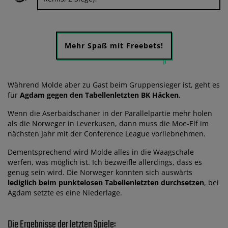
Mehr Spaß mit Freebets!
Während Molde aber zu Gast beim Gruppensieger ist, geht es
für
Agdam gegen den Tabellenletzten BK Häcken
.
Wenn die Aserbaidschaner in der Parallelpartie mehr holen
als die Norweger in Leverkusen, dann muss die Moe-Elf im
nächsten Jahr mit der Conference League vorliebnehmen.
Dementsprechend wird Molde alles in die Waagschale
werfen, was möglich ist. Ich bezweifle allerdings, dass es
genug sein wird. Die Norweger konnten sich auswärts
lediglich beim punktelosen Tabellenletzten durchsetzen
, bei
Agdam setzte es eine Niederlage.
Die Ergebnisse der letzten Spiele: