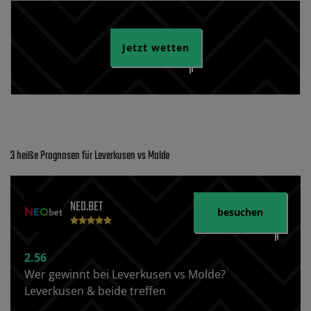
Jetzt wetten
3 heiße Prognosen für Leverkusen vs Molde
NEO.BET
besuchen
2.56
Wer gewinnt bei Leverkusen vs Molde?
Leverkusen & beide treffen