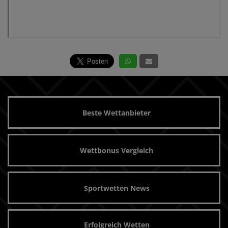
Beste Wettanbieter
Wettbonus Vergleich
Sportwetten News
Erfolgreich Wetten