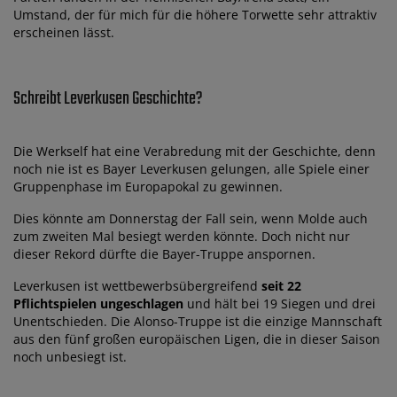
Umstand, der für mich für die höhere Torwette sehr attraktiv
erscheinen lässt.
Schreibt Leverkusen Geschichte?
Die Werkself hat eine Verabredung mit der Geschichte, denn
noch nie ist es Bayer Leverkusen gelungen, alle Spiele einer
Gruppenphase im Europapokal zu gewinnen.
Dies könnte am Donnerstag der Fall sein, wenn Molde auch
zum zweiten Mal besiegt werden könnte. Doch nicht nur
dieser Rekord dürfte die Bayer-Truppe anspornen.
Leverkusen ist wettbewerbsübergreifend
seit 22
Pflichtspielen ungeschlagen
und hält bei 19 Siegen und drei
Unentschieden. Die Alonso-Truppe ist die einzige Mannschaft
aus den fünf großen europäischen Ligen, die in dieser Saison
noch unbesiegt ist.