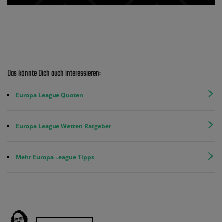
Das könnte Dich auch interessieren:
Europa League Quoten
Europa League Wetten Ratgeber
Mehr Europa League Tipps