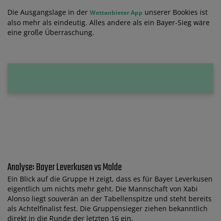
Die Ausgangslage in der
unserer Bookies ist
Wettanbieter App
also mehr als eindeutig. Alles andere als ein Bayer-Sieg wäre
eine große Überraschung.
Analyse: Bayer Leverkusen vs Molde
Ein Blick auf die Gruppe H zeigt, dass es für Bayer Leverkusen
eigentlich um nichts mehr geht. Die Mannschaft von Xabi
Alonso liegt souverän an der Tabellenspitze und steht bereits
als Achtelfinalist fest. Die Gruppensieger ziehen bekanntlich
direkt in die Runde der letzten 16 ein.