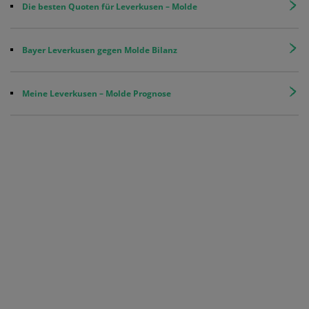
Die besten Quoten für Leverkusen – Molde
Bayer Leverkusen gegen Molde Bilanz
Meine Leverkusen – Molde Prognose