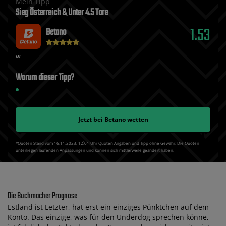
Mein Tipp
Sieg Österreich & Unter 4.5 Tore
1.53
Betano
Warum dieser Tipp?
Jetzt bei
Betano
wetten
*Quoten Stand vom 16.11.2023‚ 12⁚01 Uhr Quoten Angaben und Tipp ohne Gewähr. Die Quoten
unterliegen laufenden Anpassungen und können sich mittlerweile geändert haben.
Die Buchmacher Prognose
Estland ist Letzter, hat erst ein einziges Pünktchen auf dem
Konto. Das einzige, was für den Underdog sprechen könne,