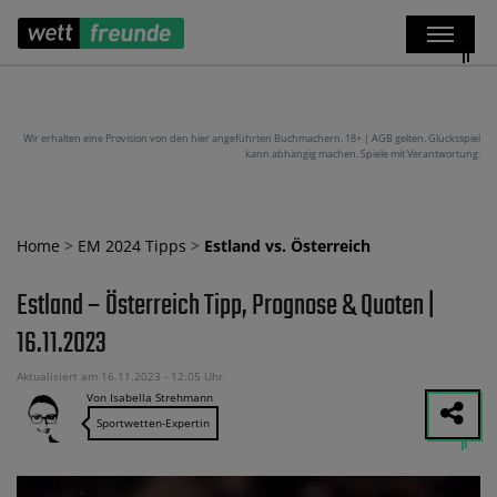
Wir erhalten eine Provision von den hier angeführten Buchmachern. 18+ | AGB gelten. Glücksspiel
kann abhängig machen. Spiele mit Verantwortung.
Home
>
EM 2024 Tipps
>
Estland vs. Österreich
Estland – Österreich Tipp, Prognose & Quoten |
16.11.2023
Aktualisiert am 16.11.2023 - 12:05 Uhr
Von Isabella Strehmann
Sportwetten-Expertin