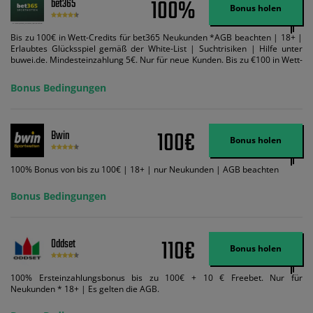
100%
bet365
Bonus holen
Bis zu 100€ in Wett-Credits für bet365 Neukunden *AGB beachten | 18+ |
Erlaubtes Glücksspiel gemäß der White-List | Suchtrisiken | Hilfe unter
buwei.de. Mindesteinzahlung 5€. Nur für neue Kunden. Bis zu €100 in Wett-
Credits. Melden Sie sich an, zahlen Sie €5 oder mehr auf Ihr bet365-Konto
ein und wir geben Ihnen die entsprechende qualifizierende Einzahlung in
Bonus Bedingungen
Wett-Credits, wenn Sie qualifizierende Wetten im gleichen Wert platzieren
und diese abgerechnet werden. Mindestquoten, Wett- und
Zahlungsmethoden-Ausnahmen gelten. Gewinne schließen den Einsatz von
Wett-Credits aus. Es gelten die AGB, Zeitlimits und Ausnahmen. Der Bonus-
100€
Bwin
Code VIPANGEBOT kann während der Anmeldung benutzt werden, jedoch
Bonus holen
ändert dies den Angebotsbetrag in keinster Weise.
100% Bonus von bis zu 100€ | 18+ | nur Neukunden | AGB beachten
Bonus Bedingungen
110€
Oddset
Bonus holen
100% Ersteinzahlungsbonus bis zu 100€ + 10 € Freebet. Nur für
Neukunden * 18+ | Es gelten die AGB.