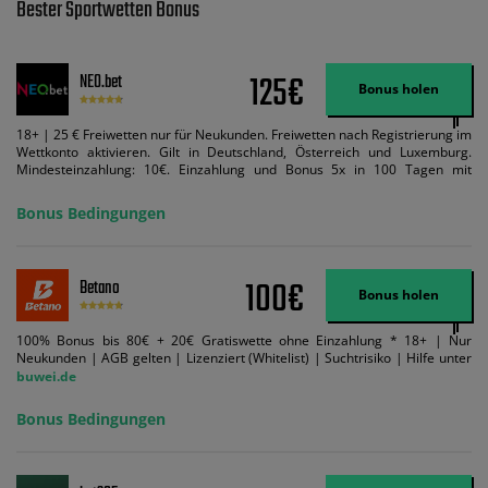
Bester Sportwetten Bonus
125€
NEO.bet
Bonus holen
18+ | 25 € Freiwetten nur für Neukunden. Freiwetten nach Registrierung im
Wettkonto aktivieren. Gilt in Deutschland, Österreich und Luxemburg.
Mindesteinzahlung: 10€. Einzahlung und Bonus 5x in 100 Tagen mit
Mindestquote 1,5 umsetzen. Maximaler Umsatz: Bonusbetrag pro Wette.
Bedingungen können geändert werden. AGB gelten. Lizenziert; Hilfe bei
Bonus Bedingungen
Suchtrisiken: buwei.de.
100€
Betano
Bonus holen
100% Bonus bis 80€ + 20€ Gratiswette ohne Einzahlung * 18+ | Nur
Neukunden | AGB gelten | Lizenziert (Whitelist) | Suchtrisiko | Hilfe unter
buwei.de
Bonus Bedingungen