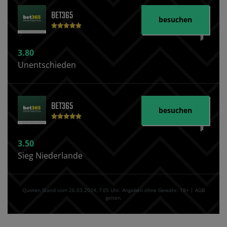
BET365
besuchen
3.80
Unentschieden
BET365
besuchen
3.50
Sieg Niederlande
Quoten Stand vom 26.03.2024‚ 7⁚05 Uhr. Angaben ohne Gewähr. 18+ | AGB
gelten.