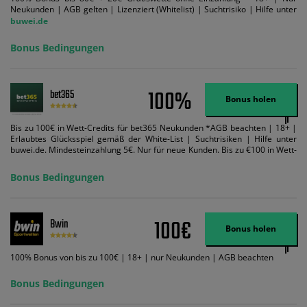
Neukunden | AGB gelten | Lizenziert (Whitelist) | Suchtrisiko | Hilfe unter
buwei.de
Bonus Bedingungen
100%
bet365
Bonus holen
Bis zu 100€ in Wett-Credits für bet365 Neukunden *AGB beachten | 18+ |
Erlaubtes Glücksspiel gemäß der White-List | Suchtrisiken | Hilfe unter
buwei.de. Mindesteinzahlung 5€. Nur für neue Kunden. Bis zu €100 in Wett-
Credits. Melden Sie sich an, zahlen Sie €5 oder mehr auf Ihr bet365-Konto
ein und wir geben Ihnen die entsprechende qualifizierende Einzahlung in
Bonus Bedingungen
Wett-Credits, wenn Sie qualifizierende Wetten im gleichen Wert platzieren
und diese abgerechnet werden. Mindestquoten, Wett- und
Zahlungsmethoden-Ausnahmen gelten. Gewinne schließen den Einsatz von
Wett-Credits aus. Es gelten die AGB, Zeitlimits und Ausnahmen. Der Bonus-
100€
Bwin
Code VIPANGEBOT kann während der Anmeldung benutzt werden, jedoch
Bonus holen
ändert dies den Angebotsbetrag in keinster Weise.
100% Bonus von bis zu 100€ | 18+ | nur Neukunden | AGB beachten
Bonus Bedingungen