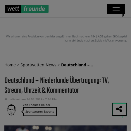
Wir erhalten eine Provision von den hier angeführten Buchmachern. 18+ | AGB gelten. Glücksspiel
kann abhängig machen. Spiele mit Verantwortung.
Home
>
Sportwetten News
>
Deutschland –…
Deutschland – Niederlande Übertragung: TV,
Stream, Uhrzeit & Kommentator
Aktualisiert am 26.03.2024 - 7:16 Uhr
Von Thomas Haider
Sportwetten-Experte