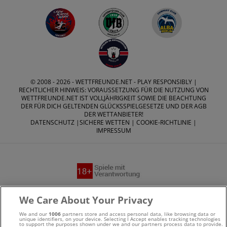
© 2008 - 2026 -
WETTFREUNDE.NET
- PLAY RESPONSIBLY |
RECHTLICHER HINWEIS: VORAUSSETZUNG FÜR DIE NUTZUNG VON
WETTFREUNDE.NET IST VOLLJÄHRIGKEIT SOWIE DIE BEACHTUNG
DER FÜR DICH GELTENDEN GLÜCKSSPIELGESETZE UND DER AGB
DER WETTANBIETER!
DATENSCHUTZ
|
SICHERE WETTEN
|
COOKIE-RICHTLINIE
|
IMPRESSUM
Suchtrisiken, Glücksspiel kann süchtig machen - Hilfe finden
We Care About Your Privacy
Sie auf
buwei.de
We and our
1006
partners store and access personal data, like browsing data or
unique identifiers, on your device. Selecting I Accept enables tracking technologies
to support the purposes shown under we and our partners process data to provide.