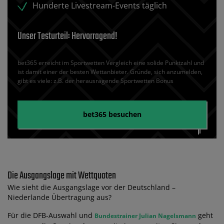
Hunderte Livestream-Events täglich
Unser Testurteil: Hervorragend!
bet365 erreicht im Sportwetten Vergleich eine solide Punktzahl und
ist damit einer der besten Wettanbieter. Gründe, sich anzumelden,
gibt es viele: z.B. der herausragende Sportwetten Bonus
bet365
besuchen
Die Ausgangslage mit Wettquoten
Wie sieht die Ausgangslage vor der Deutschland –
Niederlande Übertragung aus?
Für die DFB-Auswahl und
geht
Bundestrainer Julian Nagelsmann