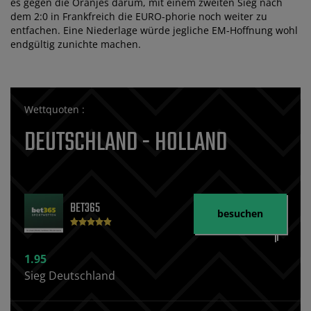
es gegen die Oranjes darum, mit einem zweiten Sieg nach
dem 2:0 in Frankfreich die EURO-phorie noch weiter zu
entfachen. Eine Niederlage würde jegliche EM-Hoffnung wohl
endgültig zunichte machen.
Wettquoten :
DEUTSCHLAND - HOLLAND
BET365
besuchen
1.95
Sieg Deutschland