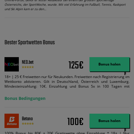
Österreichs, der SportWoche, wurde. Mit viel Erfahrung im Fußball, Tennis, Radsport
und Ski Alpin kam er zu den…
Bester Sportwetten Bonus
125€
NEO.bet
Bonus holen
18+ | 25 € Freiwetten nur für Neukunden. Freiwetten nach Registrierung im
Wettkonto aktivieren. Gilt in Deutschland, Österreich und Luxemburg.
Mindesteinzahlung: 10€. Einzahlung und Bonus 5x in 100 Tagen mit
Mindestquote 1,5 umsetzen. Maximaler Umsatz: Bonusbetrag pro Wette.
Bedingungen können geändert werden. AGB gelten. Lizenziert; Hilfe bei
Bonus Bedingungen
Suchtrisiken: buwei.de.
100€
Betano
Bonus holen
100% Bonus bis 80€ + 20€ Gratiswette ohne Einzahlung * 18+ | Nur