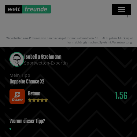
Wir erhalten eine Provision von den hier angeführten Buchmachern. 18+ | AGB gelten. Glücksspiel
kann abhängig machen. Spiele mit Verantwortung.
Isabella Strehmann
Sportwetten-Expertin
Mein Tipp
Doppelte Chance X2
1.56
Betano
Warum dieser Tipp?