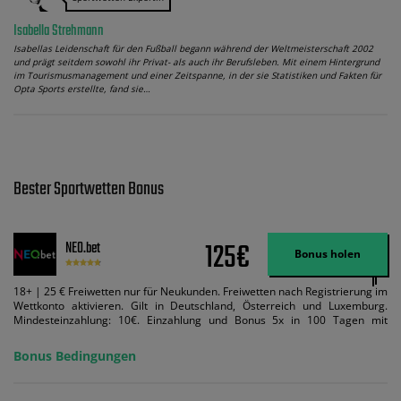
Isabella Strehmann
Isabellas Leidenschaft für den Fußball begann während der Weltmeisterschaft 2002
und prägt seitdem sowohl ihr Privat- als auch ihr Berufsleben. Mit einem Hintergrund
im Tourismusmanagement und einer Zeitspanne, in der sie Statistiken und Fakten für
Opta Sports erstellte, fand sie…
Bester Sportwetten Bonus
125€
NEO.bet
Bonus holen
18+ | 25 € Freiwetten nur für Neukunden. Freiwetten nach Registrierung im
Wettkonto aktivieren. Gilt in Deutschland, Österreich und Luxemburg.
Mindesteinzahlung: 10€. Einzahlung und Bonus 5x in 100 Tagen mit
Mindestquote 1,5 umsetzen. Maximaler Umsatz: Bonusbetrag pro Wette.
Bedingungen können geändert werden. AGB gelten. Lizenziert; Hilfe bei
Bonus Bedingungen
Suchtrisiken: buwei.de.