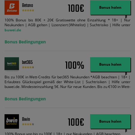
100€
Betano
Bonus holen
100% Bonus bis 80€ + 20€ Gratiswette ohne Einzahlung * 18+ | Nur
Neukunden | AGB gelten | Lizenziert (Whitelist) | Suchtrisiko | Hilfe unter
buwei.de
Bonus Bedingungen
100%
bet365
Bonus holen
Bis zu 100€ in Wett-Credits für bet365 Neukunden *AGB beachten | 18+ |
Erlaubtes Glücksspiel gemäß der White-List | Suchtrisiken | Hilfe unter
buwei.de. Mindesteinzahlung 5€. Nur für neue Kunden. Bis zu €100 in Wett-
Credits. Melden Sie sich an, zahlen Sie €5 oder mehr auf Ihr bet365-Konto
ein und wir geben Ihnen die entsprechende qualifizierende Einzahlung in
Bonus Bedingungen
Wett-Credits, wenn Sie qualifizierende Wetten im gleichen Wert platzieren
und diese abgerechnet werden. Mindestquoten, Wett- und
Zahlungsmethoden-Ausnahmen gelten. Gewinne schließen den Einsatz von
Wett-Credits aus. Es gelten die AGB, Zeitlimits und Ausnahmen. Der Bonus-
100€
Bwin
Code VIPANGEBOT kann während der Anmeldung benutzt werden, jedoch
Bonus holen
ändert dies den Angebotsbetrag in keinster Weise.
100% Bonus von bis zu 100€ | 18+ | nur Neukunden | AGB beachten