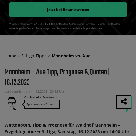
Jetzt bei
Betano
wetten
*Quoten Stand vom 14.12.2023‚ 20⁚10 Uhr Quoten Angaben und Tipp ohne Gewähr. Die Quoten
unterliegen laufenden Anpassungen und können sich mittlerweile geändert haben.
Home
>
3. Liga Tipps
>
Mannheim vs. Aue
Mannheim – Aue Tipp, Prognose & Quoten |
16.12.2023
Veröffentlicht am 14.12.2023 - 20:52 Uhr
Von Isabella Strehmann
Sportwetten-Expertin
Wettquoten, Tipp & Prognose für Waldhof Mannheim –
Erzgebirge Aue ➔ 3. Liga, Samstag, 16.12.2023 um 14:00 Uhr