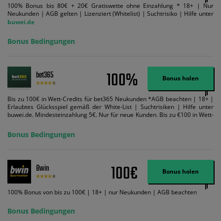
100% Bonus bis 80€ + 20€ Gratiswette ohne Einzahlung * 18+ | Nur
Neukunden | AGB gelten | Lizenziert (Whitelist) | Suchtrisiko | Hilfe unter
buwei.de
Bonus Bedingungen
100%
bet365
Bonus holen
Bis zu 100€ in Wett-Credits für bet365 Neukunden *AGB beachten | 18+ |
Erlaubtes Glücksspiel gemäß der White-List | Suchtrisiken | Hilfe unter
buwei.de. Mindesteinzahlung 5€. Nur für neue Kunden. Bis zu €100 in Wett-
Credits. Melden Sie sich an, zahlen Sie €5 oder mehr auf Ihr bet365-Konto
ein und wir geben Ihnen die entsprechende qualifizierende Einzahlung in
Bonus Bedingungen
Wett-Credits, wenn Sie qualifizierende Wetten im gleichen Wert platzieren
und diese abgerechnet werden. Mindestquoten, Wett- und
Zahlungsmethoden-Ausnahmen gelten. Gewinne schließen den Einsatz von
Wett-Credits aus. Es gelten die AGB, Zeitlimits und Ausnahmen. Der Bonus-
100€
Bwin
Code VIPANGEBOT kann während der Anmeldung benutzt werden, jedoch
Bonus holen
ändert dies den Angebotsbetrag in keinster Weise.
100% Bonus von bis zu 100€ | 18+ | nur Neukunden | AGB beachten
Bonus Bedingungen