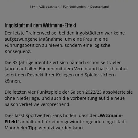
18+ | AGB beachten | Für Neukunden in Deutschland
Ingolstadt mit dem Wittmann-Effekt
Der letzte Trainerwechsel bei den Ingolstädtern war keine
aufgezwungene Maßnahme, um eine Frau in eine
Führungsposition zu hieven, sondern eine logische
Konsequenz.
Die 33-Jährige identifiziert sich nämlich schon seit vielen
Jahren auf allen Ebenen mit dem Verein und hat sich daher
sofort den Respekt ihrer Kollegen und Spieler sichern
können.
Die letzten vier Punktspiele der Saison 2022/23 absolvierte sie
ohne Niederlage, und auch die Vorbereitung auf die neue
Saison verlief vielversprechend.
Dies lässt Sportwetten-Fans hoffen, dass der „
Wittmann-
Effekt
“ anhält und für einen gewinnbringenden Ingolstadt
Mannheim Tipp genutzt werden kann.