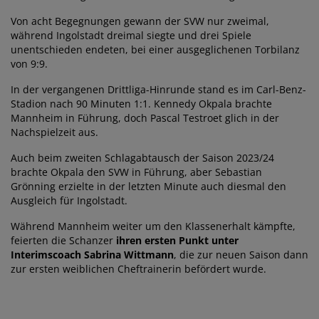
Von acht Begegnungen gewann der SVW nur zweimal,
während Ingolstadt dreimal siegte und drei Spiele
unentschieden endeten, bei einer ausgeglichenen Torbilanz
von 9:9.
In der vergangenen Drittliga-Hinrunde stand es im Carl-Benz-
Stadion nach 90 Minuten 1:1. Kennedy Okpala brachte
Mannheim in Führung, doch Pascal Testroet glich in der
Nachspielzeit aus.
Auch beim zweiten Schlagabtausch der Saison 2023/24
brachte Okpala den SVW in Führung, aber Sebastian
Grönning erzielte in der letzten Minute auch diesmal den
Ausgleich für Ingolstadt.
Während Mannheim weiter um den Klassenerhalt kämpfte,
feierten die Schanzer
ihren ersten Punkt unter
Interimscoach Sabrina Wittmann
, die zur neuen Saison dann
zur ersten weiblichen Cheftrainerin befördert wurde.