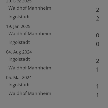
20. Dez 2025
Waldhof Mannheim
2
Ingolstadt
2
19. Jan 2025
Waldhof Mannheim
0
Ingolstadt
0
04. Aug 2024
Ingolstadt
2
Waldhof Mannheim
1
05. Mai 2024
Ingolstadt
1
Waldhof Mannheim
1