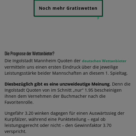
Noch mehr Gratiswetten
Die Prognose der Wettanbieter?
Die Ingolstadt Mannheim Quoten der
deutschen Wettanbieter
vermitteln uns einen ersten Eindruck über die jeweilige
Leistungsstärke beider Mannschaften an diesem 1. Spieltag.
Diesbezüglich gibt es eine unzweideutige Meinung
. Denn die
Ingolstadt Quoten von im Schnitt „nur“ 1.95 bescheinigen
ihnen dem Vernehmen der Buchmacher nach die
Favoritenrolle.
Ungefähr 3.20 winken dagegen für einen Auswärtssieg der
Kurpfälzer, während eine Punkteteilung – egal ob
leistungsgerecht oder nicht – den Gewinnfaktor 3.70
verspricht.