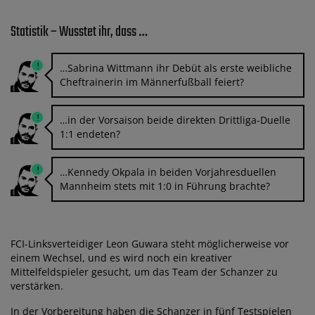
Statistik – Wusstet ihr, dass …
…Sabrina Wittmann ihr Debüt als erste weibliche
Cheftrainerin im Männerfußball feiert?
…in der Vorsaison beide direkten Drittliga-Duelle
1:1 endeten?
…Kennedy Okpala in beiden Vorjahresduellen
Mannheim stets mit 1:0 in Führung brachte?
FCI-Linksverteidiger Leon Guwara steht möglicherweise vor
einem Wechsel, und es wird noch ein kreativer
Mittelfeldspieler gesucht, um das Team der Schanzer zu
verstärken.
In der Vorbereitung haben die Schanzer in fünf Testspielen