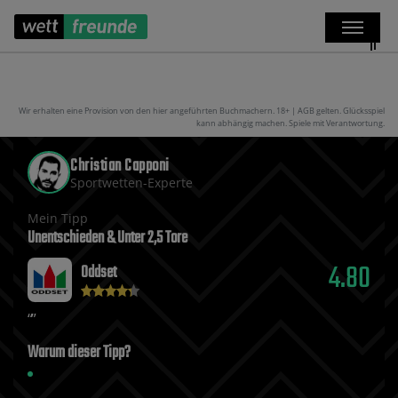
Wir erhalten eine Provision von den hier angeführten Buchmachern. 18+ | AGB gelten. Glücksspiel
kann abhängig machen. Spiele mit Verantwortung.
Christian Capponi
Sportwetten-Experte
Mein Tipp
Unentschieden & Unter 2‚5 Tore
4.80
Oddset
Warum dieser Tipp?