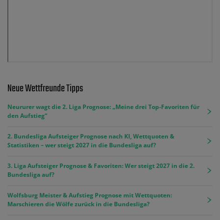
Neue Wettfreunde Tipps
Neururer wagt die 2. Liga Prognose: „Meine drei Top-Favoriten für
den Aufstieg“
2. Bundesliga Aufsteiger Prognose nach KI, Wettquoten &
Statistiken – wer steigt 2027 in die Bundesliga auf?
3. Liga Aufsteiger Prognose & Favoriten: Wer steigt 2027 in die 2.
Bundesliga auf?
Wolfsburg Meister & Aufstieg Prognose mit Wettquoten:
Marschieren die Wölfe zurück in die Bundesliga?