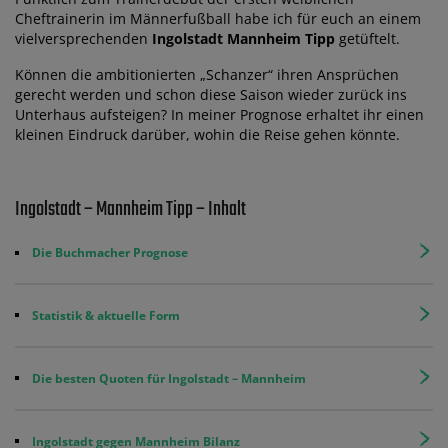
Cheftrainerin im Männerfußball habe ich für euch an einem
vielversprechenden
Ingolstadt Mannheim Tipp
getüftelt.
Können die ambitionierten „Schanzer“ ihren Ansprüchen
gerecht werden und schon diese Saison wieder zurück ins
Unterhaus aufsteigen? In meiner Prognose erhaltet ihr einen
kleinen Eindruck darüber, wohin die Reise gehen könnte.
Ingolstadt – Mannheim Tipp – Inhalt
Die Buchmacher Prognose
Statistik & aktuelle Form
Die besten Quoten für Ingolstadt – Mannheim
Ingolstadt gegen Mannheim Bilanz