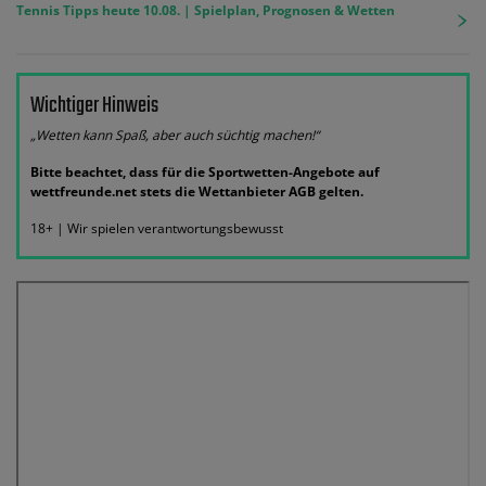
Tennis Tipps heute 10.08. | Spielplan, Prognosen & Wetten
Wichtiger Hinweis
„Wetten kann Spaß, aber auch süchtig machen!“
Bitte beachtet, dass für die Sportwetten-Angebote auf
wettfreunde.net stets die Wettanbieter AGB gelten.
18+ | Wir spielen verantwortungsbewusst