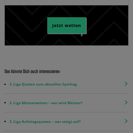
Jetzt wetten
Das könnte Dich auch interessieren:
3. Liga Quoten zum aktuellen Spieltag
3. Liga Meisterwetten – wer wird Meister?
3. Liga Aufstiegsquoten – wer steigt auf?