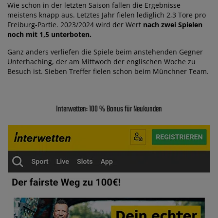
Wie schon in der letzten Saison fallen die Ergebnisse
meistens knapp aus. Letztes Jahr fielen lediglich 2,3 Tore pro
Freiburg-Partie. 2023/2024 wird der Wert
nach zwei Spielen
noch mit 1,5 unterboten.
Ganz anders verliefen die Spiele beim anstehenden Gegner
Unterhaching, der am Mittwoch der englischen Woche zu
Besuch ist. Sieben Treffer fielen schon beim Münchner Team.
Interwetten: 100 % Bonus für Neukunden