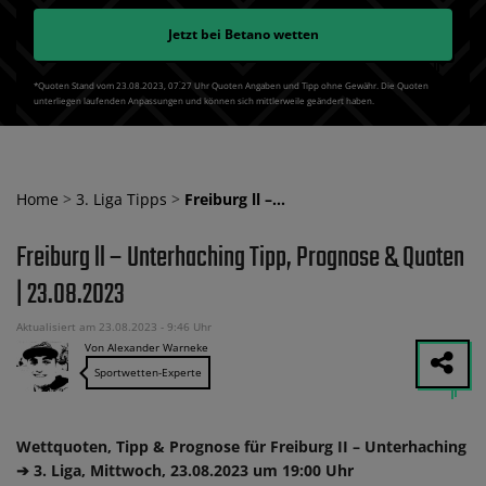
Jetzt bei
Betano
wetten
*Quoten Stand vom 23.08.2023‚ 07⁚27 Uhr Quoten Angaben und Tipp ohne Gewähr. Die Quoten
unterliegen laufenden Anpassungen und können sich mittlerweile geändert haben.
Home
>
3. Liga Tipps
>
Freiburg ll –…
Freiburg ll – Unterhaching Tipp, Prognose & Quoten
| 23.08.2023
Aktualisiert am 23.08.2023 - 9:46 Uhr
Von Alexander Warneke
Sportwetten-Experte
Wettquoten, Tipp & Prognose für Freiburg II – Unterhaching
➔ 3. Liga, Mittwoch, 23.08.2023 um 19:00 Uhr