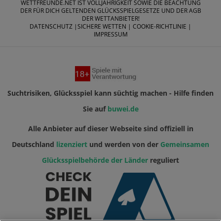
WETTFREUNDE.NET IST VOLLJÄHRIGKEIT SOWIE DIE BEACHTUNG
DER FÜR DICH GELTENDEN GLÜCKSSPIELGESETZE UND DER AGB
DER WETTANBIETER!
DATENSCHUTZ
|
SICHERE WETTEN
|
COOKIE-RICHTLINIE
|
IMPRESSUM
Suchtrisiken, Glücksspiel kann süchtig machen - Hilfe finden
Sie auf
buwei.de
Alle Anbieter auf dieser Webseite sind offiziell in
Deutschland
lizenziert
und werden von der
Gemeinsamen
Glücksspielbehörde der Länder
reguliert