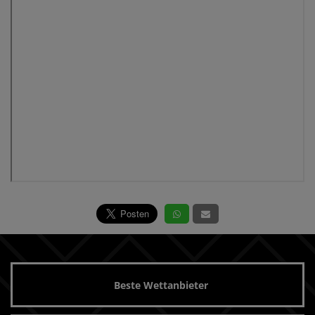
Beste Wettanbieter