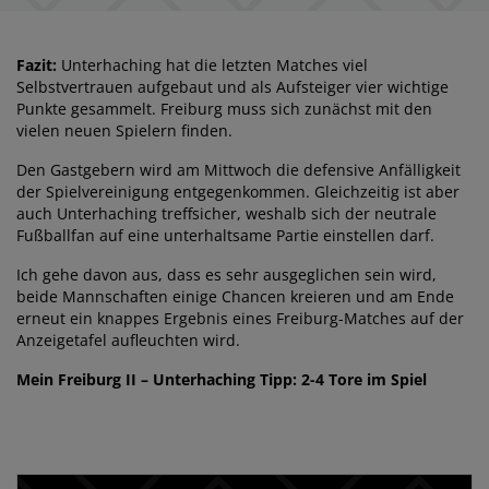
Fazit:
Unterhaching hat die letzten Matches viel
Selbstvertrauen aufgebaut und als Aufsteiger vier wichtige
Punkte gesammelt. Freiburg muss sich zunächst mit den
vielen neuen Spielern finden.
Den Gastgebern wird am Mittwoch die defensive Anfälligkeit
der Spielvereinigung entgegenkommen. Gleichzeitig ist aber
auch Unterhaching treffsicher, weshalb sich der neutrale
Fußballfan auf eine unterhaltsame Partie einstellen darf.
Ich gehe davon aus, dass es sehr ausgeglichen sein wird,
beide Mannschaften einige Chancen kreieren und am Ende
erneut ein knappes Ergebnis eines Freiburg-Matches auf der
Anzeigetafel aufleuchten wird.
Mein Freiburg II – Unterhaching Tipp: 2-4 Tore im Spiel