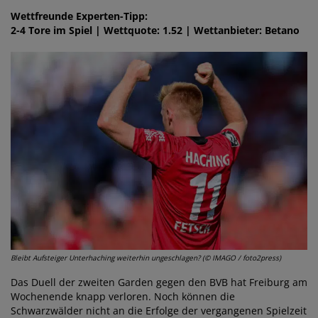
Wettfreunde Experten-Tipp:
2-4 Tore im Spiel | Wettquote: 1.52 | Wettanbieter: Betano
Bleibt Aufsteiger Unterhaching weiterhin ungeschlagen? (© IMAGO / foto2press)
Das Duell der zweiten Garden gegen den BVB hat Freiburg am
Wochenende knapp verloren. Noch können die
Schwarzwälder nicht an die Erfolge der vergangenen Spielzeit