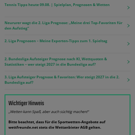
Tennis Tipps heute 09.08. | Spielplan, Prognosen & Wetten
Neururer wagt die 2. Liga Prognose: „Meine drei Top-Favoriten für
den Aufstieg“
2. Liga Prognosen – Meine Experten-Tipps zum 1. Spieltag
2. Bundesliga Aufsteiger Prognose nach KI, Wettquoten &
Statistiken – wer steigt 2027 in die Bundesliga auf?
3. Liga Aufsteiger Prognose & Favoriten: Wer steigt 2027 in die 2.
Bundesliga auf?
Wichtiger Hinweis
„Wetten kann Spaß, aber auch süchtig machen!“
Bitte beachtet, dass für die Sportwetten-Angebote auf
wettfreunde.net stets die Wettanbieter AGB gelten.