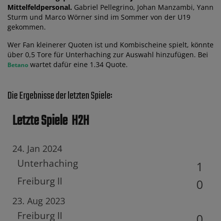
Mittelfeldpersonal.
Gabriel Pellegrino, Johan Manzambi, Yann
Sturm und Marco Wörner sind im Sommer von der U19
gekommen.
Wer Fan kleinerer Quoten ist und Kombischeine spielt, könnte
über 0,5 Tore für Unterhaching zur Auswahl hinzufügen. Bei
wartet dafür eine 1.34 Quote.
Betano
Die Ergebnisse der letzten Spiele:
Letzte Spiele
H2H
24. Jan 2024
Unterhaching
1
Freiburg II
0
23. Aug 2023
Freiburg II
0