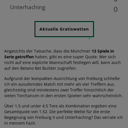
Unterhaching
0
Aktuelle Gratiswetten
Angesichts der Tatsache, dass die Münchner
13 Spiele in
Serie getroffen
haben, gibt es eine super Quote. Wer sich
nicht auf eine explizite Mannschaft festlegen will, kann auch
auf den Betano Bet Builder zugreifen.
Aufgrund der kompakten Ausrichtung von Freiburg schließe
ich ein ausuferndes Match mit mehr als vier Treffern aus,
gleichzeitig sind mindestens zwei Treffer hinsichtlich der
vielen Torchancen in den ersten Spielen sehr wahrscheinlich.
Über 1,5 und unter 4,5 Tore als Kombination ergeben eine
Gesamtquote von 1.52. Die perfekte Wette für die erste
Begegnung von Freiburg II und Unterhaching? Das verrate ich
in meinem Fazit.