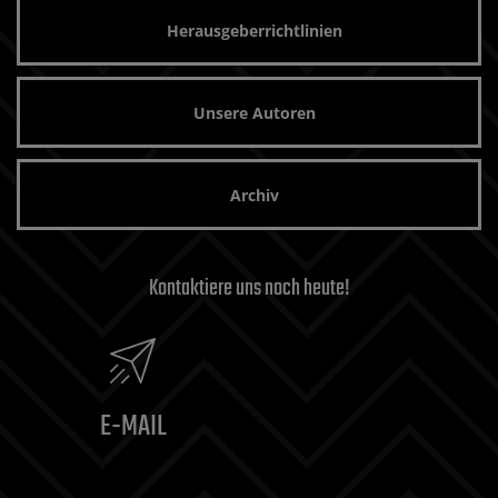
Herausgeberrichtlinien
Unsere Autoren
Archiv
Kontaktiere uns noch heute!
E-MAIL