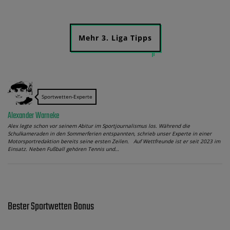
Mehr 3. Liga Tipps
Sportwetten-Experte
Alexander Warneke
Alex legte schon vor seinem Abitur im Sportjournalismus los. Während die
Schulkameraden in den Sommerferien entspannten, schrieb unser Experte in einer
Motorsportredaktion bereits seine ersten Zeilen. Auf Wettfreunde ist er seit 2023 im
Einsatz. Neben Fußball gehören Tennis und…
Bester Sportwetten Bonus