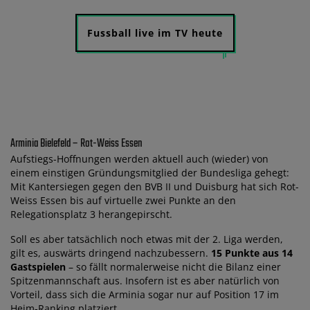
Fussball live im TV heute
Arminia Bielefeld – Rot-Weiss Essen
Aufstiegs-Hoffnungen werden aktuell auch (wieder) von
einem einstigen Gründungsmitglied der Bundesliga gehegt:
Mit Kantersiegen gegen den BVB II und Duisburg hat sich Rot-
Weiss Essen bis auf virtuelle zwei Punkte an den
Relegationsplatz 3 herangepirscht.
Soll es aber tatsächlich noch etwas mit der 2. Liga werden,
gilt es, auswärts dringend nachzubessern.
15 Punkte aus 14
Gastspielen
– so fällt normalerweise nicht die Bilanz einer
Spitzenmannschaft aus. Insofern ist es aber natürlich von
Vorteil, dass sich die Arminia sogar nur auf Position 17 im
Heim-Ranking platziert.