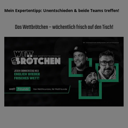
Mein Expertentipp: Unentschieden & beide Teams treffen!
Das Wettbrötchen – wöchentlich frisch auf den Tisch!