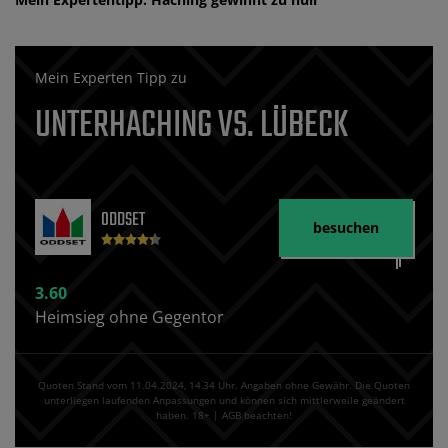
Mein Experten Tipp zu
UNTERHACHING VS. LÜBECK
ODDSET
besuchen
3.60
Heimsieg ohne Gegentor
Quoten Stand vom 11.04.2024‚ 14⁚34 Uhr. Angaben ohne Gewähr. Die Quoten
unterliegen laufenden Anpassungen und können sich mittlerweile geändert
haben. 18+ | AGB beachten!