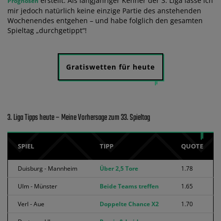
erstellt. Als langjähriger Kenner der 3. Liga lasse ich
Prognosen
mir jedoch natürlich keine einzige Partie des anstehenden
Wochenendes entgehen – und habe folglich den gesamten
Spieltag „durchgetippt“!
Gratiswetten für heute
3. Liga Tipps heute – Meine Vorhersage zum 33. Spieltag
SPIEL
TIPP
QUOTE
Duisburg - Mannheim
Über 2,5 Tore
1.78
Ulm - Münster
Beide Teams treffen
1.65
Verl - Aue
Doppelte Chance X2
1.70