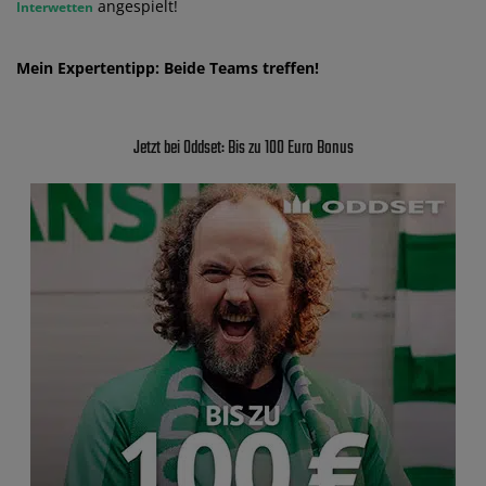
angespielt!
Interwetten
Mein Expertentipp: Beide Teams treffen!
Jetzt bei Oddset: Bis zu 100 Euro Bonus