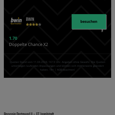
BWIN
besuchen
1.70
Doppelte Chance X2
Quoten Stand vom 11.04.2024‚ 14⁚13 Uhr. Angaben ohne Gewähr. Die Quoten
unterliegen laufenden Anpassungen und können sich mittlerweile geändert
haben. 18+ | AGB beachten!
Borussia Dortmund II – FC Ingolstadt