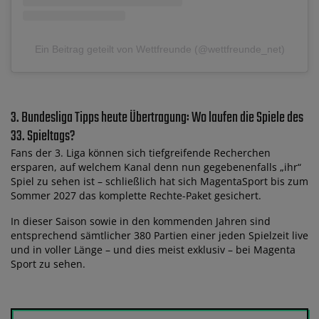
Ein Beitrag geteilt von Wettfreunde (@wettfreunde_net)
3. Bundesliga Tipps heute Übertragung: Wo laufen die Spiele des
33. Spieltags?
Fans der 3. Liga können sich tiefgreifende Recherchen
ersparen, auf welchem Kanal denn nun gegebenenfalls „ihr“
Spiel zu sehen ist – schließlich hat sich MagentaSport bis zum
Sommer 2027 das komplette Rechte-Paket gesichert.
In dieser Saison sowie in den kommenden Jahren sind
entsprechend sämtlicher 380 Partien einer jeden Spielzeit live
und in voller Länge – und dies meist exklusiv – bei Magenta
Sport zu sehen.