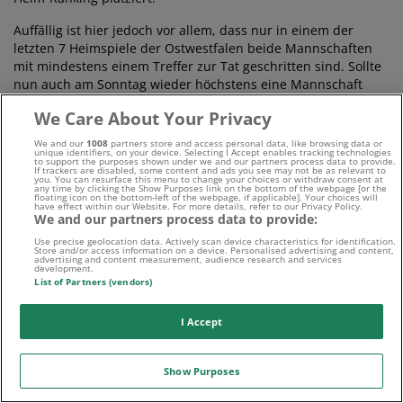
Auffällig ist hier jedoch vor allem, dass nur in einem der
letzten 7 Heimspiele der Ostwestfalen beide Mannschaften
mit mindestens einem Treffer zur Tat geschritten sind. Sollte
nun auch am Sonntag wieder höchstens eine Mannschaft
knipsen, gibt’s bei Interwetten den 2,4-fachen Einsatz zurück!
We Care About Your Privacy
Mein Expertentipp: Es treffen NICHT beide Teams
We and our
1008
partners store and access personal data, like browsing data or
unique identifiers, on your device. Selecting I Accept enables tracking technologies
to support the purposes shown under we and our partners process data to provide.
If trackers are disabled, some content and ads you see may not be as relevant to
you. You can resurface this menu to change your choices or withdraw consent at
any time by clicking the Show Purposes link on the bottom of the webpage [or the
floating icon on the bottom-left of the webpage, if applicable]. Your choices will
Mein Experten Tipp zu
have effect within our Website. For more details, refer to our Privacy Policy.
We and our partners process data to provide:
BIELEFELD VS. ESSEN
Use precise geolocation data. Actively scan device characteristics for identification.
Store and/or access information on a device. Personalised advertising and content,
advertising and content measurement, audience research and services
development.
List of Partners (vendors)
I Accept
INTERWETTEN
besuchen
Show Purposes
2.40