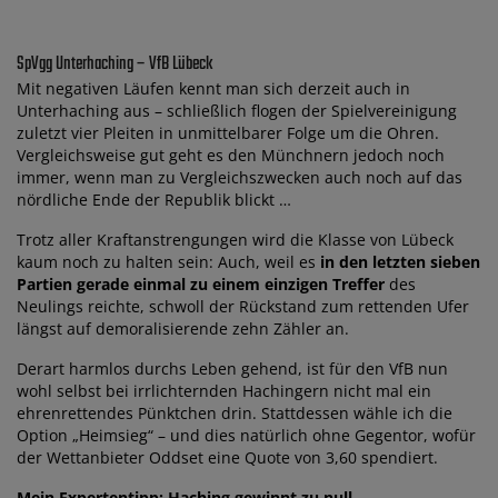
SpVgg Unterhaching – VfB Lübeck
Mit negativen Läufen kennt man sich derzeit auch in
Unterhaching aus – schließlich flogen der Spielvereinigung
zuletzt vier Pleiten in unmittelbarer Folge um die Ohren.
Vergleichsweise gut geht es den Münchnern jedoch noch
immer, wenn man zu Vergleichszwecken auch noch auf das
nördliche Ende der Republik blickt …
Trotz aller Kraftanstrengungen wird die Klasse von Lübeck
kaum noch zu halten sein: Auch, weil es
in den letzten sieben
Partien gerade einmal zu einem einzigen Treffer
des
Neulings reichte, schwoll der Rückstand zum rettenden Ufer
längst auf demoralisierende zehn Zähler an.
Derart harmlos durchs Leben gehend, ist für den VfB nun
wohl selbst bei irrlichternden Hachingern nicht mal ein
ehrenrettendes Pünktchen drin. Stattdessen wähle ich die
Option „Heimsieg“ – und dies natürlich ohne Gegentor, wofür
der Wettanbieter Oddset eine Quote von 3,60 spendiert.
Mein Expertentipp: Haching gewinnt zu null