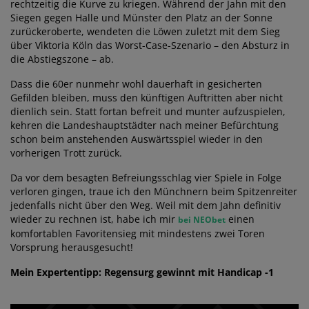
rechtzeitig die Kurve zu kriegen. Während der Jahn mit den
Siegen gegen Halle und Münster den Platz an der Sonne
zurückeroberte, wendeten die Löwen zuletzt mit dem Sieg
über Viktoria Köln das Worst-Case-Szenario – den Absturz in
die Abstiegszone – ab.
Dass die 60er nunmehr wohl dauerhaft in gesicherten
Gefilden bleiben, muss den künftigen Auftritten aber nicht
dienlich sein. Statt fortan befreit und munter aufzuspielen,
kehren die Landeshauptstädter nach meiner Befürchtung
schon beim anstehenden Auswärtsspiel wieder in den
vorherigen Trott zurück.
Da vor dem besagten Befreiungsschlag vier Spiele in Folge
verloren gingen, traue ich den Münchnern beim Spitzenreiter
jedenfalls nicht über den Weg. Weil mit dem Jahn definitiv
wieder zu rechnen ist, habe ich mir
einen
bei NEObet
komfortablen Favoritensieg mit mindestens zwei Toren
Vorsprung herausgesucht!
Mein Expertentipp: Regensurg gewinnt mit Handicap -1