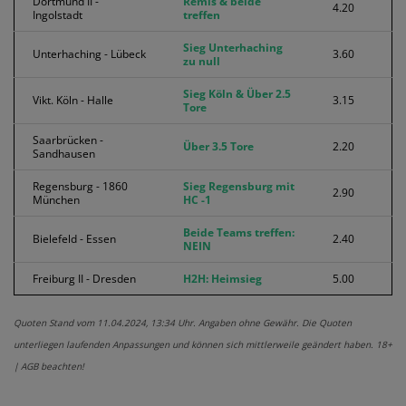
Dortmund II -
Remis & beide
4.20
Ingolstadt
treffen
Sieg Unterhaching
Unterhaching - Lübeck
3.60
zu null
Sieg Köln & Über 2.5
Vikt. Köln - Halle
3.15
Tore
Saarbrücken -
Über 3.5 Tore
2.20
Sandhausen
Regensburg - 1860
Sieg Regensburg mit
2.90
München
HC -1
Beide Teams treffen:
Bielefeld - Essen
2.40
NEIN
Freiburg II - Dresden
H2H: Heimsieg
5.00
Quoten Stand vom 11.04.2024‚ 13:34 Uhr. Angaben ohne Gewähr. Die Quoten
unterliegen laufenden Anpassungen und können sich mittlerweile geändert haben. 18+
| AGB beachten!