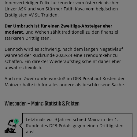
Innenverteidiger Felix Luckeneder vom österreichischen
Linzer ASK und von Stürmer Fatih Kaya vom belgischen
Erstligisten VV St. Truiden.
Der Umbruch ist für einen Zweitliga-Absteiger eher
moderat
, und Wehen zählt traditionell zu den finanziell
stärkeren Drittligisten.
Dennoch wird es schwierig, nach dem langen Negativlauf
während der Rückrunde 2023/24 eine Trendumkehr zu
schaffen. Ein direkter Wiederaufstieg scheint daher eher
unwahrscheinlich.
Auch ein Zweitrundenvorstoß im DFB-Pokal auf Kosten der
Mainzer halte ich für alles andere als beschlossene Sache.
Wiesbaden – Mainz: Statistik & Fakten
Letztmals vor 9 Jahren schied Mainz in der 1.
Runde des DFB-Pokals gegen einen Drittligisten
aus!