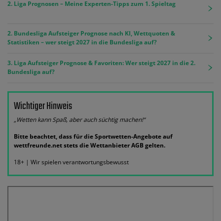
2. Liga Prognosen – Meine Experten-Tipps zum 1. Spieltag
2. Bundesliga Aufsteiger Prognose nach KI, Wettquoten &
Statistiken – wer steigt 2027 in die Bundesliga auf?
3. Liga Aufsteiger Prognose & Favoriten: Wer steigt 2027 in die 2.
Bundesliga auf?
Wichtiger Hinweis
„Wetten kann Spaß, aber auch süchtig machen!“
Bitte beachtet, dass für die Sportwetten-Angebote auf
wettfreunde.net stets die Wettanbieter AGB gelten.
18+ | Wir spielen verantwortungsbewusst