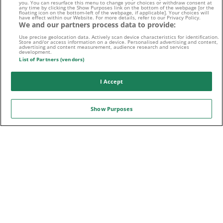
you. You can resurface this menu to change your choices or withdraw consent at
any time by clicking the Show Purposes link on the bottom of the webpage [or the
floating icon on the bottom-left of the webpage, if applicable]. Your choices will
have effect within our Website. For more details, refer to our Privacy Policy.
Archiv
We and our partners process data to provide:
Use precise geolocation data. Actively scan device characteristics for identification.
Store and/or access information on a device. Personalised advertising and content,
advertising and content measurement, audience research and services
development.
List of Partners (vendors)
Kontaktiere uns noch heute!
I Accept
Show Purposes
E-MAIL
Folge uns auf: