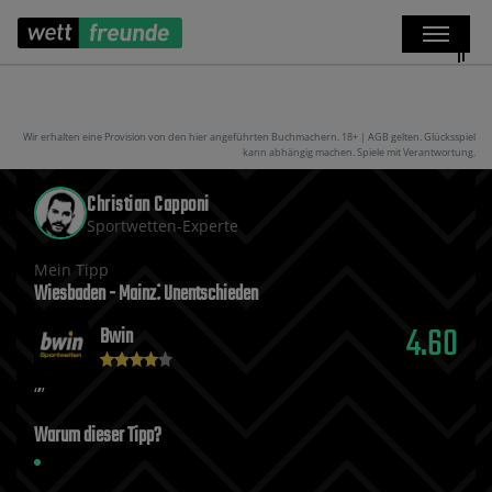
Wir erhalten eine Provision von den hier angeführten Buchmachern. 18+ | AGB gelten. Glücksspiel
kann abhängig machen. Spiele mit Verantwortung.
Christian Capponi
Sportwetten-Experte
Mein Tipp
Wiesbaden - Mainz⁚ Unentschieden
4.60
Bwin
Warum dieser Tipp?