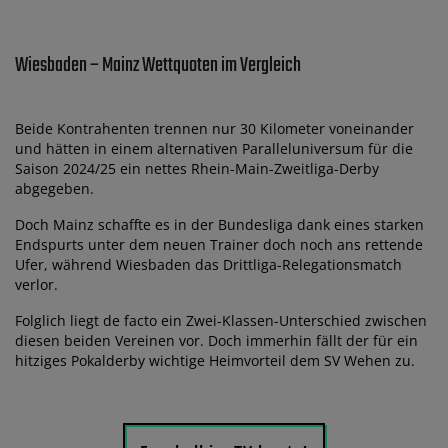
Wiesbaden – Mainz Wettquoten im Vergleich
Beide Kontrahenten trennen nur 30 Kilometer voneinander
und hätten in einem alternativen Paralleluniversum für die
Saison 2024/25 ein nettes Rhein-Main-Zweitliga-Derby
abgegeben.
Doch Mainz schaffte es in der Bundesliga dank eines starken
Endspurts unter dem neuen Trainer doch noch ans rettende
Ufer, während Wiesbaden das Drittliga-Relegationsmatch
verlor.
Folglich liegt de facto ein Zwei-Klassen-Unterschied zwischen
diesen beiden Vereinen vor. Doch immerhin fällt der für ein
hitziges Pokalderby wichtige Heimvorteil dem SV Wehen zu.