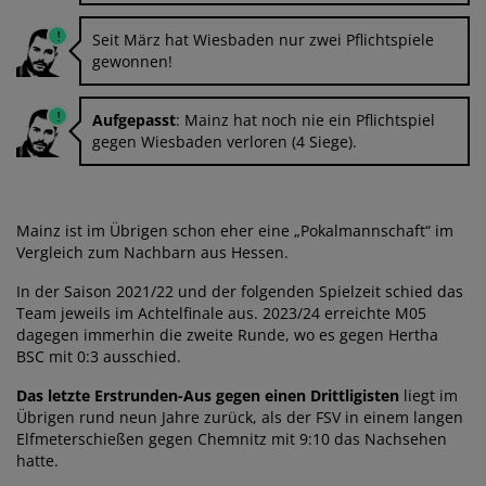
Seit März hat Wiesbaden nur zwei Pflichtspiele
gewonnen!
Aufgepasst
: Mainz hat noch nie ein Pflichtspiel
gegen Wiesbaden verloren (4 Siege).
Mainz ist im Übrigen schon eher eine „Pokalmannschaft“ im
Vergleich zum Nachbarn aus Hessen.
In der Saison 2021/22 und der folgenden Spielzeit schied das
Team jeweils im Achtelfinale aus. 2023/24 erreichte M05
dagegen immerhin die zweite Runde, wo es gegen Hertha
BSC mit 0:3 ausschied.
Das letzte Erstrunden-Aus gegen einen Drittligisten
liegt im
Übrigen rund neun Jahre zurück, als der FSV in einem langen
Elfmeterschießen gegen Chemnitz mit 9:10 das Nachsehen
hatte.