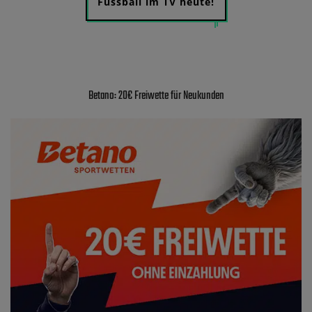
Fussball im TV heute!
Betano: 20€ Freiwette für Neukunden