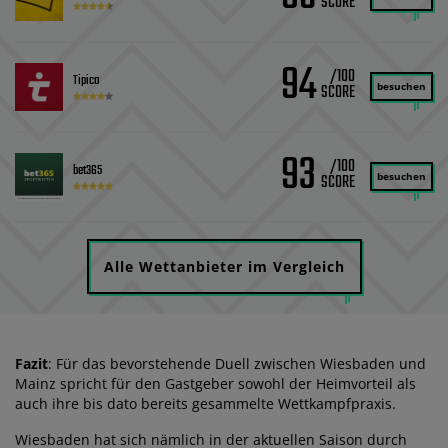
94
/100
Tipico
besuchen
93
/100
bet365
besuchen
Alle Wettanbieter im Vergleich
Fazit
: Für das bevorstehende Duell zwischen Wiesbaden und
Mainz spricht für den Gastgeber sowohl der Heimvorteil als
auch ihre bis dato bereits gesammelte Wettkampfpraxis.
Wiesbaden hat sich nämlich in der aktuellen Saison durch