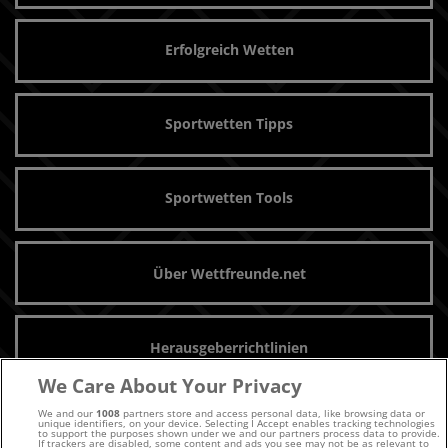
Erfolgreich Wetten
Sportwetten Tipps
Sportwetten Tools
Über Wettfreunde.net
Herausgeberrichtlinien
We Care About Your Privacy
We and our
1008
partners store and access personal data, like browsing data or
Unsere Autoren
unique identifiers, on your device. Selecting I Accept enables tracking technologies
to support the purposes shown under we and our partners process data to provide.
If trackers are disabled, some content and ads you see may not be as relevant to