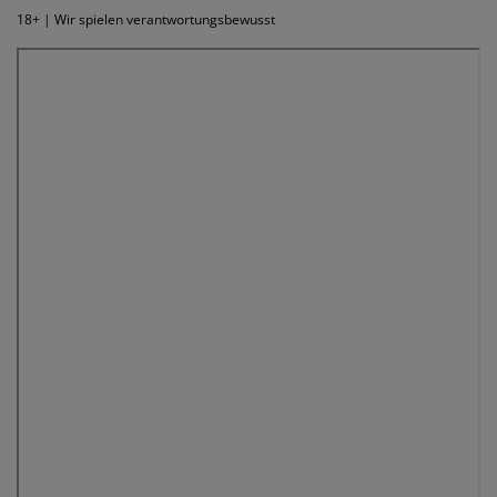
18+ | Wir spielen verantwortungsbewusst