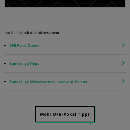
Das könnte Dich auch interessieren:
DFB Pokal Quoten
Bundesliga Tipps
Bundesliga Meisterwetten – wer wird Meister
Mehr DFB-Pokal Tipps