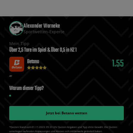
Alexander Warneke
Sportwetten-Experte
Mein Tipp
Über 2‚5 Tore im Spiel & Über 0‚5 in HZ 1
1.55
Betano
Warum dieser Tipp?
Jetzt bei
Betano
wetten
*Quoten Stand vom 01.11.2023‚ 05⁚33 Uhr Quoten Angaben und Tipp ohne Gewähr. Die Quoten
unterliegen laufenden Anpassungen und können sich mittlerweile geändert haben.