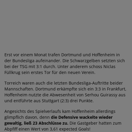
Erst vor einem Monat trafen Dortmund und Hoffenheim in
der Bundesliga aufeinander. Die Schwarzgelben setzten sich
bei der TSG mit 3:1 durch. Unter anderem schoss Niclas
Füllkrug sein erstes Tor für den neuen Verein.
Torreich waren auch die letzten Bundesliga-Auftritte beider
Mannschaften. Dortmund erkämpfte sich ein 3:3 in Frankfurt,
Hoffenheim nutzte die Abwesenheit von Serhou Guirassy aus
und entführte aus Stuttgart (2:3) drei Punkte.
Angesichts des Spielverlaufs kam Hoffenheim allerdings
glimpflich davon, denn
die Defensive wackelte wieder
gewaltig, ließ 23 Abschlüsse zu.
Die Gastgeber hatten zum
Abpfiff einen Wert von 3,61 expected Goals!