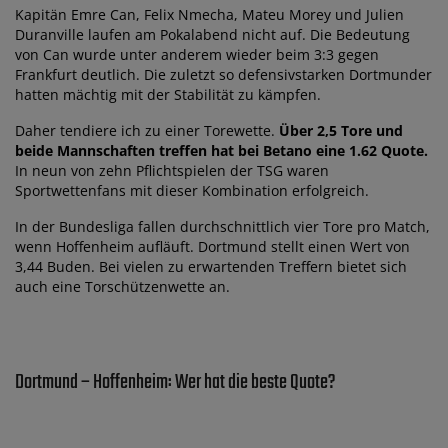
Kapitän Emre Can, Felix Nmecha, Mateu Morey und Julien
Duranville laufen am Pokalabend nicht auf. Die Bedeutung
von Can wurde unter anderem wieder beim 3:3 gegen
Frankfurt deutlich. Die zuletzt so defensivstarken Dortmunder
hatten mächtig mit der Stabilität zu kämpfen.
Daher tendiere ich zu einer Torewette.
Über 2,5 Tore und
beide Mannschaften treffen hat bei Betano eine 1.62 Quote.
In neun von zehn Pflichtspielen der TSG waren
Sportwettenfans mit dieser Kombination erfolgreich.
In der Bundesliga fallen durchschnittlich vier Tore pro Match,
wenn Hoffenheim aufläuft. Dortmund stellt einen Wert von
3,44 Buden. Bei vielen zu erwartenden Treffern bietet sich
auch eine Torschützenwette an.
Dortmund – Hoffenheim: Wer hat die beste Quote?