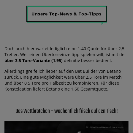
Unsere Top-News & Top-Tipps
Doch auch hier wartet lediglich eine 1.40 Quote für über 2,5
Treffer. Wer einen Übertoreeinzeltipp spielen will, ist mit der
über 3,5 Tore-Variante (1.95)
definitiv besser bedient.
Allerdings greife ich lieber auf den Bet Builder von Betano
zurück. Eine gute Möglichkeit wäre über 2,5 Tore im Match
und über 0,5 Tore pro Halbzeit zu kombinieren. Für diese
Konstelaation liefert Betano eine 1.60 Gesamtquote.
Das Wettbrötchen – wöchentlich frisch auf den Tisch!