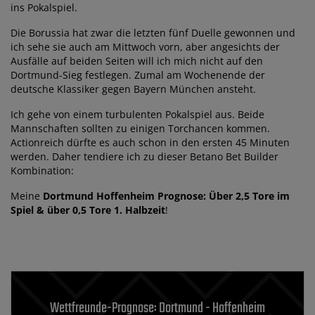
ins Pokalspiel.
Die Borussia hat zwar die letzten fünf Duelle gewonnen und
ich sehe sie auch am Mittwoch vorn, aber angesichts der
Ausfälle auf beiden Seiten will ich mich nicht auf den
Dortmund-Sieg festlegen. Zumal am Wochenende der
deutsche Klassiker gegen Bayern München ansteht.
Ich gehe von einem turbulenten Pokalspiel aus. Beide
Mannschaften sollten zu einigen Torchancen kommen.
Actionreich dürfte es auch schon in den ersten 45 Minuten
werden. Daher tendiere ich zu dieser Betano Bet Builder
Kombination:
Meine
Dortmund Hoffenheim Prognose: Über 2,5 Tore im
Spiel & über 0,5 Tore 1. Halbzeit
!
Wettfreunde-Prognose: Dortmund - Hoffenheim