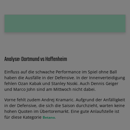
Analyse: Dortmund vs Hoffenheim
Einfluss auf die schwache Performance im Spiel ohne Ball
haben die Ausfälle in der Defensive. In der Innenverteidigung
fehlen Ozan Kabak und Stanley Nsoki. Auch Dennis Geiger
und Marco John sind am Mittwoch nicht dabei.
Vorne fehlt zudem Andrej Kramaric. Aufgrund der Anfälligkeit
in der Defensive, die sich die Saison durchzieht, warten keine
hohen Quoten im Übertoremarkt. Eine gute Anlaufstelle ist
für diese Kategorie
Betano.