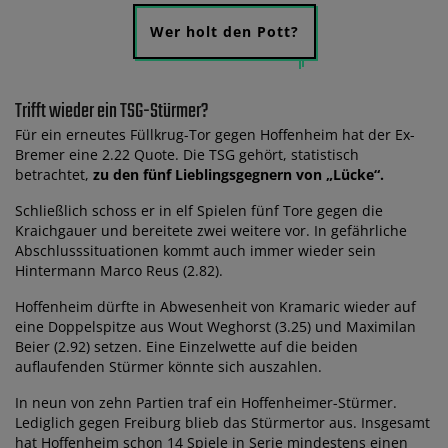
Wer holt den Pott?
Trifft wieder ein TSG-Stürmer?
Für ein erneutes Füllkrug-Tor gegen Hoffenheim hat der Ex-
Bremer eine 2.22 Quote. Die TSG gehört, statistisch
betrachtet,
zu den fünf Lieblingsgegnern von „Lücke“.
Schließlich schoss er in elf Spielen fünf Tore gegen die
Kraichgauer und bereitete zwei weitere vor. In gefährliche
Abschlusssituationen kommt auch immer wieder sein
Hintermann Marco Reus (2.82).
Hoffenheim dürfte in Abwesenheit von Kramaric wieder auf
eine Doppelspitze aus Wout Weghorst (3.25) und Maximilan
Beier (2.92) setzen. Eine Einzelwette auf die beiden
auflaufenden Stürmer könnte sich auszahlen.
In neun von zehn Partien traf ein Hoffenheimer-Stürmer.
Lediglich gegen Freiburg blieb das Stürmertor aus. Insgesamt
hat Hoffenheim schon 14 Spiele in Serie mindestens einen