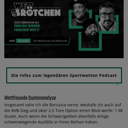
Die Infos zum legendären Sportwetten Podcast
Wettfreunde Quotenanalyse
Insgesamt sehe ich die Borussia vorne, weshalb ich auch auf
die BVB-Sieg und über 2,5 Tore Option einen Blick werfe: 1.98
Quote. Auch wenn die Schwarzgelben ebenfalls einige
schwerwiegende Ausfälle in ihren Reihen haben.