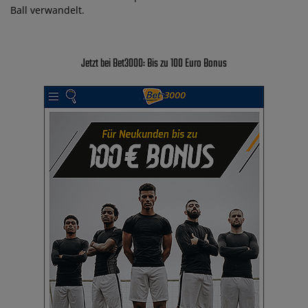
Ball verwandelt.
Jetzt bei Bet3000: Bis zu 100 Euro Bonus