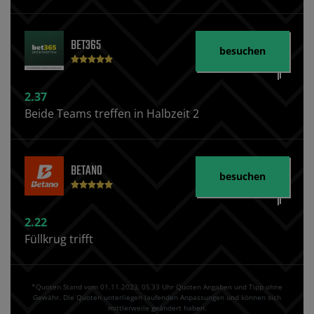
BET365
besuchen
2.37
Beide Teams treffen in Halbzeit 2
BETANO
besuchen
2.22
Füllkrug trifft
*Quoten Stand vom 01.11.2023‚ 05⁚33 Uhr Quoten Angaben und Tipp ohne
Gewähr. Die Quoten unterliegen laufenden Anpassungen und können sich
mittlerweile geändert haben.