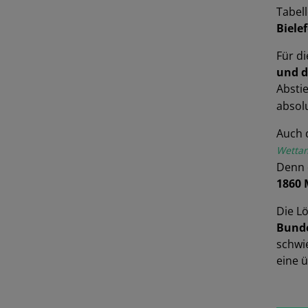
Tabell
Bielef
Für d
und d
Absti
absol
Auch d
Wettan
Denn 
1860
Die L
Bunde
schwi
eine 