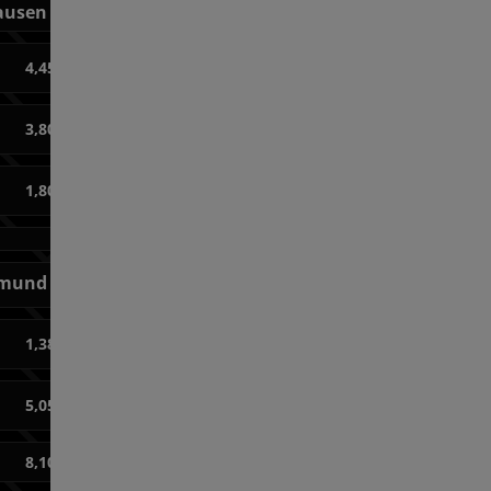
usen – FC Schalke 04
4,45
4,65
4,80
4,20
3,80
3,60
3,75
3,50
1,80
1,74
1,70
1,85
mund – Hertha BSC
1,38
1,32
1,36
1,36
5,05
5,00
5,00
4,75
8,10
8,75
8,00
8,50