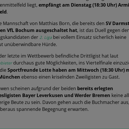
enmittelfeld liegt,
empfängt am Dienstag (18:30 Uhr) Arm
eld
.
ie Mannschaft von Matthias Born, die bereits den
SV Darms
en VfL Bochum ausgeschaltet hat
, ist das Duell gegen de
egskandidaten der
bei vollem Einsatz sicherlich keine
2. Liga
ut unüberwindbare Hürde.
er letzte im Wettbewerb befindliche Drittligist hat laut
durchaus gute Möglichkeiten, ins Viertelfinale einzuz
bieter
die
Sportfreunde Lotte haben am Mittwoch (18:30 Uhr) 
 München
ebenso einen kriselnden Zweiligisten zu Gast.
öwen scheinen aufgrund der beiden
bereits erlegten
sligisten Bayer Leverkusen und Werder Bremen
keine al
erige Beute zu sein. Davon gehen auch die Buchmacher aus,
überaus spannende Begegnung erwarten.