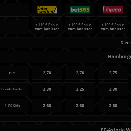
+
110 € Bonus
+
100 € Bonus
+
100 € Bonus
zum Anbieter
zum Anbieter
zum Anbieter
Diens
Hamburger
2,70
2,70
2,75
HSV
3,30
3,25
3,30
Unentschieden
2,60
2,60
2,60
1. FC Köln
FC-Astoria Wa