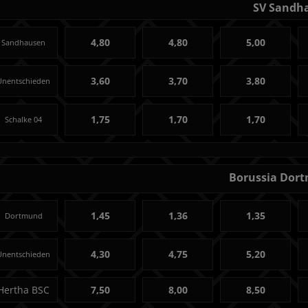
SV Sandha
4,80
4,80
5,00
Sandhausen
3,60
3,70
3,80
Unentschieden
1,75
1,70
1,70
Schalke 04
Borussia Dort
1,45
1,36
1,35
Dortmund
4,30
4,75
5,20
Unentschieden
Hertha BSC
7,50
8,00
8,50