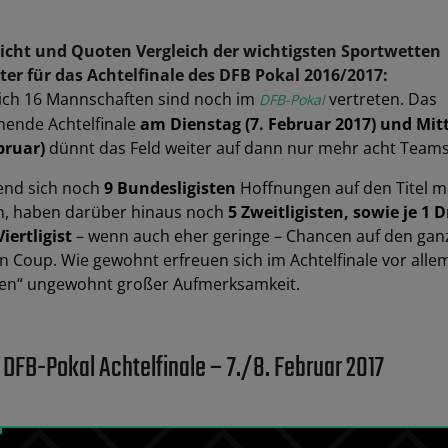
WhatsApp
Sportwetten Tipps
icht und Quoten Vergleich der wichtigsten Sportwetten
ter für das Achtelfinale des DFB Pokal 2016/2017:
lich 16 Mannschaften sind noch im
vertreten. Das
DFB-Pokal
hende Achtelfinale
am Dienstag (7. Februar 2017) und Mi
bruar)
dünnt das Feld weiter auf dann nur mehr acht Teams
nd sich noch
9 Bundesligisten
Hoffnungen auf den Titel 
n, haben darüber hinaus noch
5 Zweitligisten, sowie je 1 Dr
iertligist
– wenn auch eher geringe – Chancen auf den gan
n Coup. Wie gewohnt erfreuen sich im Achtelfinale vor alle
nen“ ungewohnt großer Aufmerksamkeit.
DFB-Pokal Achtelfinale – 7./8. Februar 2017