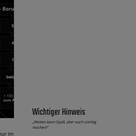
 – Borussia Mönchengladbach
5,25
5,55
5,50
5,25
4,20
4,05
3,60
4,00
1,63
1,57
1,67
1,60
+
100 € Bonus
+
15 € Bonus
+
100 € Bonus
+
300 € Bonus
zum Anbieter
zum Anbieter
zum Anbieter
zum Anbieter
Wichtiger Hinweis
„Wetten kann Spaß, aber auch süchtig
machen!“
 nur im