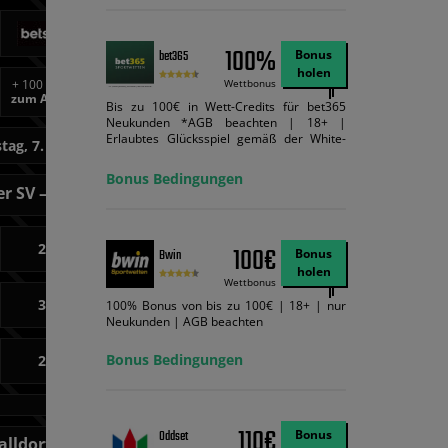
100%
bet365
Bonus
holen
+
100 € Bonus
+
15 € Bonus
Wettbonus
+
100 € Bonus
+
300 € Bonus
zum Anbieter
zum Anbieter
zum Anbieter
zum Anbieter
Bis zu 100€ in Wett-Credits für bet365
Neukunden *AGB beachten | 18+ |
Erlaubtes Glücksspiel gemäß der White-
tag, 7. Februar 2017
List | Suchtrisiken | Hilfe unter buwei.de.
Mindesteinzahlung 5€. Nur für neue
Bonus Bedingungen
Kunden. Bis zu €100 in Wett-Credits.
 SV – 1. FC Köln
Melden Sie sich an, zahlen Sie €5 oder
mehr auf Ihr bet365-Konto ein und wir
geben Ihnen die entsprechende
2,75
2,70
100€
2,75
2,70
qualifizierende Einzahlung in Wett-Credits,
Bwin
Bonus
wenn Sie qualifizierende Wetten im
holen
gleichen Wert platzieren und diese
Wettbonus
abgerechnet werden. Mindestquoten,
3,20
3,15
3,20
3,10
100% Bonus von bis zu 100€ | 18+ | nur
Wett- und Zahlungsmethoden-Ausnahmen
Neukunden | AGB beachten
gelten. Gewinne schließen den Einsatz von
Wett-Credits aus. Es gelten die AGB,
Bonus Bedingungen
2,70
2,65
2,62
2,62
Zeitlimits und Ausnahmen. Der Bonus-
Code VIPANGEBOT kann während der
Anmeldung benutzt werden, jedoch ändert
dies den Angebotsbetrag in keinster
Weise.
110€
Oddset
Bonus
lldorf – Arminia Bielefeld