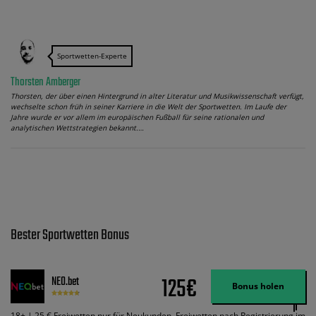
Sportwetten-Experte
Thorsten Amberger
Thorsten, der über einen Hintergrund in alter Literatur und Musikwissenschaft verfügt,
wechselte schon früh in seiner Karriere in die Welt der Sportwetten. Im Laufe der
Jahre wurde er vor allem im europäischen Fußball für seine rationalen und
analytischen Wettstrategien bekannt.…
Bester Sportwetten Bonus
125€
NEO.bet
Bonus holen
18+ | 25 € Freiwetten nur für Neukunden. Freiwetten nach Registrierung im