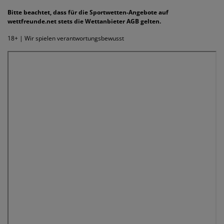
Bitte beachtet, dass für die Sportwetten-Angebote auf
wettfreunde.net stets die Wettanbieter AGB gelten.
18+ | Wir spielen verantwortungsbewusst