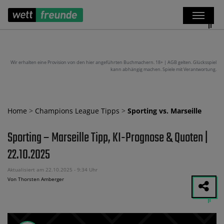
Wir erhalten eine Provision von den hier angeführten Buchmachern. 18+ | AGB gelten. Glücksspiel
kann abhängig machen. Spiele mit Verantwortung.
Home
>
Champions League Tipps
>
Sporting vs. Marseille
Sporting – Marseille Tipp, KI-Prognose & Quoten |
22.10.2025
Aktualisiert am 22.10.2025 - 9:34 Uhr
Von Thorsten Amberger