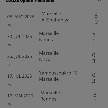
Marseille
3
05. AUG 2026
Al-Shahaniya
0
W
Marseille
2
30. JUL 2026
Nimes
1
W
Marseille
0
25. JUL 2026
Nizza
3
L
Yamoussoukro FC
0
17. JUL 2026
Marseille
3
W
Marseille
3
17. MAI 2026
Rennes
1
W