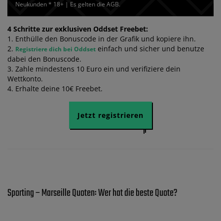
Neukunden * 18+ | Es gelten die AGB.
4 Schritte zur exklusiven Oddset Freebet:
1. Enthülle den Bonuscode in der Grafik und kopiere ihn.
2.
einfach und sicher und benutze
Registriere dich bei Oddset
dabei den Bonuscode.
3. Zahle mindestens 10 Euro ein und verifiziere dein
Wettkonto.
4. Erhalte deine 10€ Freebet.
Jetzt registrieren
Sporting – Marseille Quoten: Wer hat die beste Quote?