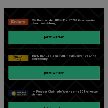
Mit Bonuscode „BONUSVIP“ 20€ Gratiswette
ohne Einzahlung
Jetzt wetten
100% Bonus bis zu 100€ + exklusive 10€ ohne
Einzahlung
Jetzt wetten
Im Freebet Club jede Woche eine 5€ Freiwette
sichern