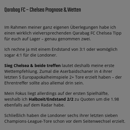
Qarabag FC – Chelsea Prognose & Wetten
Im Rahmen meiner ganz eigenen Überlegungen habe ich
einen wirklich vielversprechenden Qarabag FC Chelsea Tipp
für euch auf Lager – genau genommen zwei.
Ich rechne ja mit einem Endstand von 3:1 oder womöglich
sogar 4:1 für die Londoner.
Sieg Chelsea & beide treffen
lautet deshalb meine erste
Wettempfehlung. Zumal die Aserbaidschaner in 4 ihrer
letzten 5 Europapokalheimspiele 2+ Tore erzielt haben – der
Ehrentreffer sollte also allemal drin sein.
Mein Fokus liegt allerdings auf der ersten Spielhälfte,
weshalb ich
Halbzeit/Endstand 2/2
zu Quoten um die 1.98
ebenfalls auf dem Radar habe.
Schließlich haben die Londoner sechs ihrer letzten sieben
Champions-League-Tore schon vor dem Seitenwechsel erzielt.