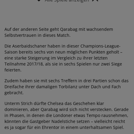
Auf der anderen Seite geht Qarabag mit wachsendem
Selbstvertrauen in dieses Match.
Die Aserbaidschaner haben in dieser Champions-League-
Saison bereits sechs von neun möglichen Punkten geholt –
eine starke Steigerung im Vergleich zu ihrer letzten
Teilnahme 2017/18, als sie in sechs Spielen nur zwei Siege
feierten.
Zudem haben sie mit sechs Treffern in drei Partien schon das
Dreifache ihrer damaligen Torbilanz unter Dach und Fach
gebracht.
Unterm Strich dürfte Chelsea das Geschehen klar
dominieren, aber Qarabag wird sich nicht verstecken. Gerade
in Phasen, in denen die Londoner etwas Tempo rausnehmen,
könnten die Gastgeber Nadelstiche setzen – vielleicht reicht
es ja sogar für ein Ehrentor in einem unterhaltsamen Spiel.