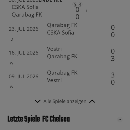
5
4
CSKA Sofia
0
L
Qarabag FK
0
Qarabag FK
0
23. JUL 2026
CSKA Sofia
0
D
Vestri
0
16. JUL 2026
Qarabag FK
3
W
Qarabag FK
3
09. JUL 2026
Vestri
0
W
Alle Spiele anzeigen
Letzte Spiele
FC Chelsea