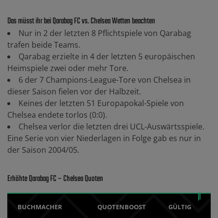
Das müsst ihr bei Qarabag FC vs. Chelsea Wetten beachten
Nur in 2 der letzten 8 Pflichtspiele von Qarabag
trafen beide Teams.
Qarabag erzielte in 4 der letzten 5 europäischen
Heimspiele zwei oder mehr Tore.
6 der 7 Champions-League-Tore von Chelsea in
dieser Saison fielen vor der Halbzeit.
Keines der letzten 51 Europapokal-Spiele von
Chelsea endete torlos (0:0).
Chelsea verlor die letzten drei UCL-Auswärtsspiele.
Eine Serie von vier Niederlagen in Folge gab es nur in
der Saison 2004/05.
Erhöhte Qarabag FC – Chelsea Quoten
BUCHMACHER
QUOTENBOOST
GÜLTIG