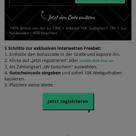
100% Bonus von bis zu 100€ + exklusiv 10€ Guthaben* 18+ | nur
Neukunden | AGB beachten
5 Schritte zur exklusiven Interwetten Freebet:
1. Enthülle den Bonuscode in der Grafik und kopiere ihn.
2. Klicke auf „Jetzt registrieren“ oder
.
melde dich hier an
3. Als Zahlungsart „IW Gutschein“ auswählen.
4.
Gutscheincode eingeben
und sofort 10€ Wettguthaben
kassieren.
5. Platziere deine Wette.
Jetzt registrieren