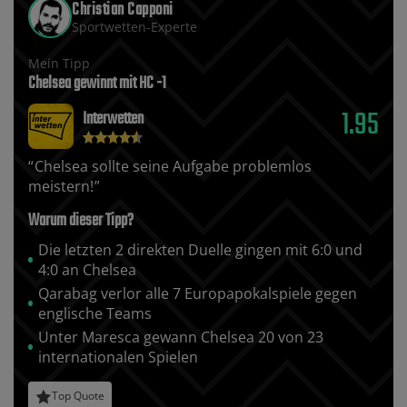
Christian Capponi
Sportwetten-Experte
Mein Tipp
Chelsea gewinnt mit HC -1
1.95
Interwetten
Chelsea sollte seine Aufgabe problemlos
meistern!
Warum dieser Tipp?
Die letzten 2 direkten Duelle gingen mit 6:0 und
4:0 an Chelsea
Qarabag verlor alle 7 Europapokalspiele gegen
englische Teams
Unter Maresca gewann Chelsea 20 von 23
internationalen Spielen
Top Quote