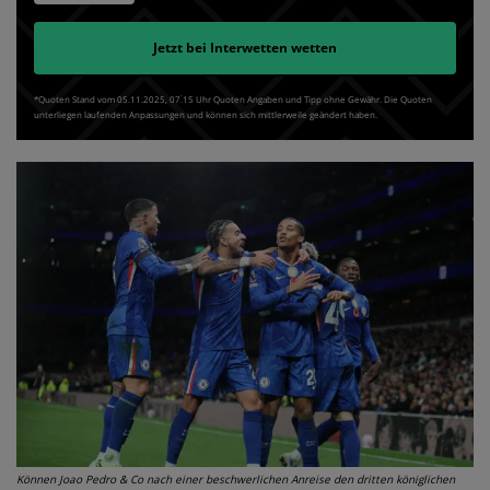
Jetzt bei
Interwetten
wetten
*Quoten Stand vom 05.11.2025‚ 07⁚15 Uhr Quoten Angaben und Tipp ohne Gewähr. Die Quoten
unterliegen laufenden Anpassungen und können sich mittlerweile geändert haben.
Können Joao Pedro & Co nach einer beschwerlichen Anreise den dritten königlichen