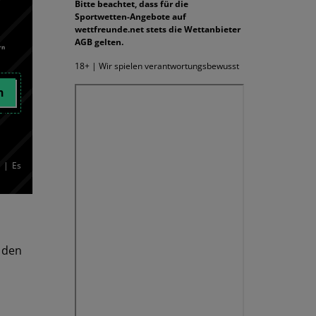
Bitte beachtet, dass für die
Sportwetten-Angebote auf
wettfreunde.net stets die Wettanbieter
AGB gelten.
rn
18+ | Wir spielen verantwortungsbewusst
n
 | Es
 den