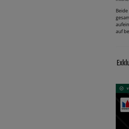
Beide
gesam
aufein
auf b
Exkl
V