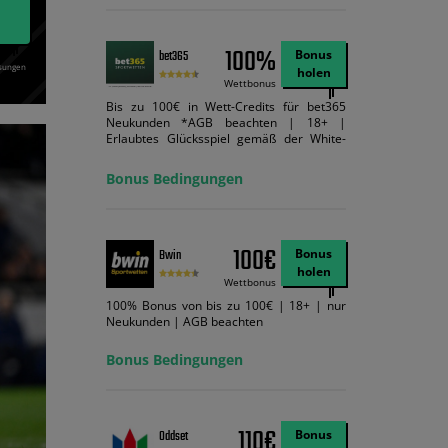
100%
bet365
Bonus
ssungen
holen
Wettbonus
Bis zu 100€ in Wett-Credits für bet365
Neukunden *AGB beachten | 18+ |
Erlaubtes Glücksspiel gemäß der White-
List | Suchtrisiken | Hilfe unter buwei.de.
Mindesteinzahlung 5€. Nur für neue
Bonus Bedingungen
Kunden. Bis zu €100 in Wett-Credits.
Melden Sie sich an, zahlen Sie €5 oder
mehr auf Ihr bet365-Konto ein und wir
geben Ihnen die entsprechende
100€
qualifizierende Einzahlung in Wett-Credits,
Bwin
Bonus
wenn Sie qualifizierende Wetten im
holen
gleichen Wert platzieren und diese
Wettbonus
abgerechnet werden. Mindestquoten,
100% Bonus von bis zu 100€ | 18+ | nur
Wett- und Zahlungsmethoden-Ausnahmen
Neukunden | AGB beachten
gelten. Gewinne schließen den Einsatz von
Wett-Credits aus. Es gelten die AGB,
Bonus Bedingungen
Zeitlimits und Ausnahmen. Der Bonus-
Code VIPANGEBOT kann während der
Anmeldung benutzt werden, jedoch ändert
dies den Angebotsbetrag in keinster
Weise.
110€
Oddset
Bonus