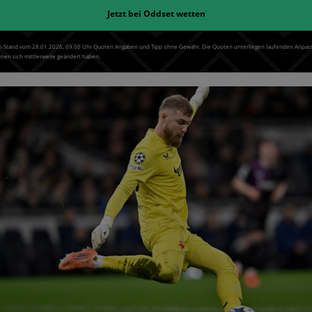
Jetzt bei
Oddset
wetten
 Stand vom 28.01.2026‚ 09⁚00 Uhr Quoten Angaben und Tipp ohne Gewähr. Die Quoten unterliegen laufenden Anpa
nen sich mittlerweile geändert haben.