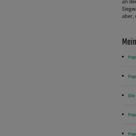
an der
Siegwa
aber, 
Mein
Pap
Pap
Die
Pap
Pap