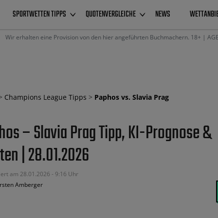
SPORTWETTEN TIPPS
QUOTENVERGLEICHE
NEWS
WETTANBIE
ere Sportwetten Tipps
ere Sportarten
[starrating_addon google=true]
Wir erhalten eine Provision von den hier angeführten Buchmachern. 18+ | AGB
tball NBA Prognosen und
ledon Wettquoten
Bra
Top
de France Wettquoten
s Tipps
>
Champions League Tipps
>
Paphos vs. Slavia Prag
l 1 Weltmeister Quoten
 Tipps
hos – Slavia Prag Tipp, KI-Prognose &
 GP Weltmeister Quoten
all Tipps
ten | 28.01.2026
r Bowl Wettquoten
ckey Tipps
iert am 28.01.2026 - 9:16 Uhr
rsten Amberger
ipps & Prognosen von
rten
WhatsApp