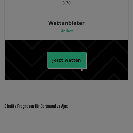
3.70
Wettanbieter
Unibet
Jetzt wetten
3 heiße Prognosen für Dortmund vs Ajax