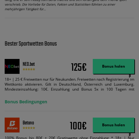
verschrieb. Die Vorliebe für Daten, Fakten und Statistiken führten zu einer
mehrjährigen Tätigkeit für…
Bester Sportwetten Bonus
125€
NEO.bet
Bonus holen
18+ | 25 € Freiwetten nur für Neukunden. Freiwetten nach Registrierung im
Wettkonto aktivieren. Gilt in Deutschland, Österreich und Luxemburg.
Mindesteinzahlung: 10€. Einzahlung und Bonus 5x in 100 Tagen mit
Mindestquote 1,5 umsetzen. Maximaler Umsatz: Bonusbetrag pro Wette.
Bedingungen können geändert werden. AGB gelten. Lizenziert; Hilfe bei
Bonus Bedingungen
Suchtrisiken: buwei.de.
100€
Betano
Bonus holen
100% Bonus bis 80€ + 20€ Gratiswette ohne Einzahlung * 18+ | Nur