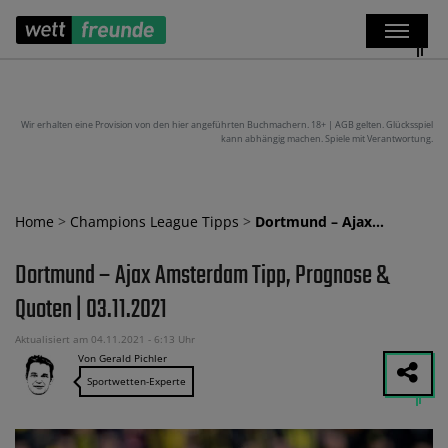
Wir erhalten eine Provision von den hier angeführten Buchmachern. 18+ | AGB gelten. Glücksspiel
kann abhängig machen. Spiele mit Verantwortung.
Home
>
Champions League Tipps
>
Dortmund – Ajax…
Dortmund – Ajax Amsterdam Tipp, Prognose &
Quoten | 03.11.2021
Aktualisiert am 04.11.2021 - 6:13 Uhr
Von Gerald Pichler
Sportwetten-Experte