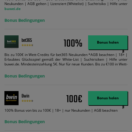
Neukunden | AGB gelten | Lizenziert (Whitelist) | Suchtrisiko | Hilfe unter
buwei.de
Bonus Bedingungen
100%
bet365
Bonus holen
Bis zu 100€ in Wett-Credits für bet365 Neukunden *AGB beachten | 18+ |
Erlaubtes Glücksspiel gemäß der White-List | Suchtrisiken | Hilfe unter
buwei.de. Mindesteinzahlung 5€. Nur für neue Kunden. Bis zu €100 in Wett-
Credits. Melden Sie sich an, zahlen Sie €5 oder mehr auf Ihr bet365-Konto
ein und wir geben Ihnen die entsprechende qualifizierende Einzahlung in
Bonus Bedingungen
Wett-Credits, wenn Sie qualifizierende Wetten im gleichen Wert platzieren
und diese abgerechnet werden. Mindestquoten, Wett- und
Zahlungsmethoden-Ausnahmen gelten. Gewinne schließen den Einsatz von
Wett-Credits aus. Es gelten die AGB, Zeitlimits und Ausnahmen. Der Bonus-
100€
Bwin
Code VIPANGEBOT kann während der Anmeldung benutzt werden, jedoch
Bonus holen
ändert dies den Angebotsbetrag in keinster Weise.
100% Bonus von bis zu 100€ | 18+ | nur Neukunden | AGB beachten
Bonus Bedingungen