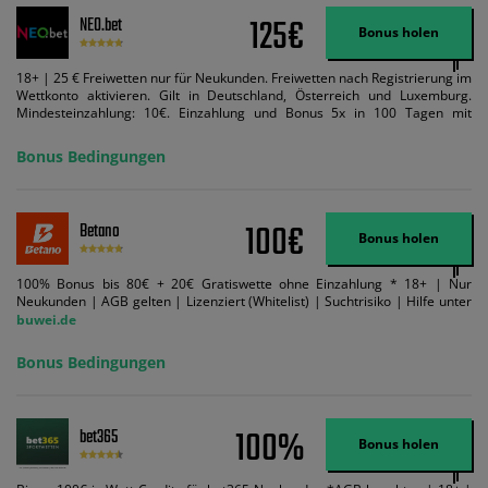
125€
NEO.bet
Bonus holen
18+ | 25 € Freiwetten nur für Neukunden. Freiwetten nach Registrierung im
Wettkonto aktivieren. Gilt in Deutschland, Österreich und Luxemburg.
Mindesteinzahlung: 10€. Einzahlung und Bonus 5x in 100 Tagen mit
Mindestquote 1,5 umsetzen. Maximaler Umsatz: Bonusbetrag pro Wette.
Bedingungen können geändert werden. AGB gelten. Lizenziert; Hilfe bei
Bonus Bedingungen
Suchtrisiken: buwei.de.
100€
Betano
Bonus holen
100% Bonus bis 80€ + 20€ Gratiswette ohne Einzahlung * 18+ | Nur
Neukunden | AGB gelten | Lizenziert (Whitelist) | Suchtrisiko | Hilfe unter
buwei.de
Bonus Bedingungen
100%
bet365
Bonus holen