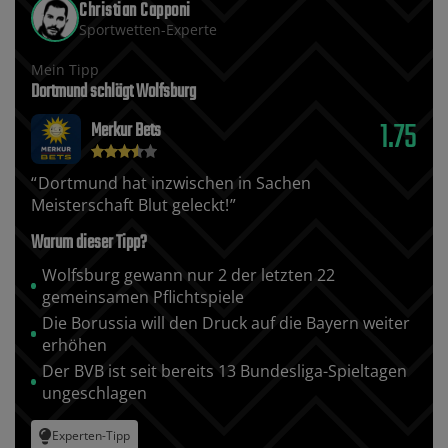
Christian Capponi
Sportwetten-Experte
Mein Tipp
Dortmund schlägt Wolfsburg
1.75
Merkur Bets
Dortmund hat inzwischen in Sachen
Meisterschaft Blut geleckt!
Warum dieser Tipp?
Wolfsburg gewann nur 2 der letzten 22
gemeinsamen Pflichtspiele
Die Borussia will den Druck auf die Bayern weiter
erhöhen
Der BVB ist seit bereits 13 Bundesliga-Spieltagen
ungeschlagen
Experten-Tipp