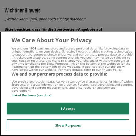
Wichtiger Hinweis
„Wetten kann Spaß, aber auch süchtig machen!“
Bitte beachtet, dass für die Sportwetten-Angebote auf
wettfreunde.net stets die Wettanbieter AGB gelten.
We Care About Your Privacy
18+ | Wir spielen verantwortungsbewusst
We and our
1008
partners store and access personal data, like browsing data or
unique identifiers, on your device. Selecting I Accept enables tracking technologies
to support the purposes shown under we and our partners process data to provide.
If trackers are disabled, some content and ads you see may not be as relevant to
you. You can resurface this menu to change your choices or withdraw consent at
any time by clicking the Show Purposes link on the bottom of the webpage [or the
floating icon on the bottom-left of the webpage, if applicable]. Your choices will
have effect within our Website. For more details, refer to our Privacy Policy.
We and our partners process data to provide:
Use precise geolocation data. Actively scan device characteristics for identification.
Store and/or access information on a device. Personalised advertising and content,
advertising and content measurement, audience research and services
development.
List of Partners (vendors)
I Accept
Show Purposes