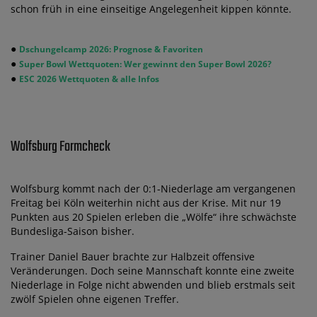
schon früh in eine einseitige Angelegenheit kippen könnte.
●
Dschungelcamp 2026: Prognose & Favoriten
●
Super Bowl Wettquoten: Wer gewinnt den Super Bowl 2026?
●
ESC 2026 Wettquoten & alle Infos
Wolfsburg Formcheck
Wolfsburg kommt nach der 0:1-Niederlage am vergangenen
Freitag bei Köln weiterhin nicht aus der Krise. Mit nur 19
Punkten aus 20 Spielen erleben die „Wölfe“ ihre schwächste
Bundesliga-Saison bisher.
Trainer Daniel Bauer brachte zur Halbzeit offensive
Veränderungen. Doch seine Mannschaft konnte eine zweite
Niederlage in Folge nicht abwenden und blieb erstmals seit
zwölf Spielen ohne eigenen Treffer.