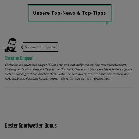
Unsere Top-News & Top-Tipps
Sportwetten-Experte
Christian Capponi
Christian ist selbstständiger IT-Experte und hat aufgrund seines mathematischen
Hintergrunds eine starke Affinität zur Statistik. Seine analytischen Fähigkeiten eignen
sich hervorragend für Sportwetten, wobei er sich auf datenintensive Sportarten wie
NFL, MLB und Football konzentriert. Christian hat seine IT-Expertise…
Bester Sportwetten Bonus