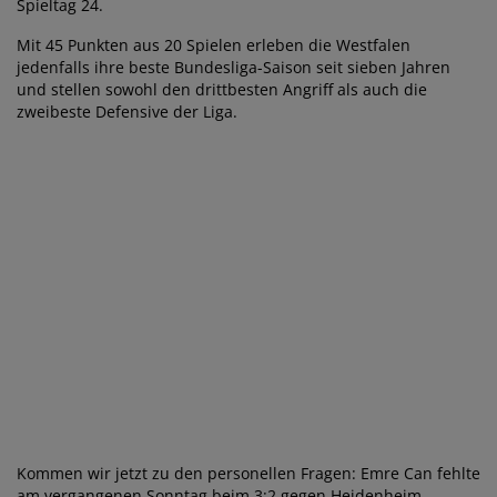
Spieltag 24.
Mit 45 Punkten aus 20 Spielen erleben die Westfalen
jedenfalls ihre beste Bundesliga-Saison seit sieben Jahren
und stellen sowohl den drittbesten Angriff als auch die
zweibeste Defensive der Liga.
Kommen wir jetzt zu den personellen Fragen: Emre Can fehlte
am vergangenen Sonntag beim 3:2 gegen Heidenheim