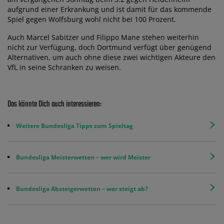
aufgrund einer Erkrankung und ist damit für das kommende
Spiel gegen Wolfsburg wohl nicht bei 100 Prozent.
Auch Marcel Sabitzer und Filippo Mane stehen weiterhin
nicht zur Verfügung, doch Dortmund verfügt über genügend
Alternativen, um auch ohne diese zwei wichtigen Akteure den
VfL in seine Schranken zu weisen.
Das könnte Dich auch interessieren:
Weitere Bundesliga Tipps zum Spieltag
Bundesliga Meisterwetten – wer wird Meister
Bundesliga Absteigerwetten – wer steigt ab?