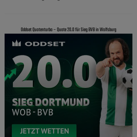
Oddset Quotenturbo – Quote 20.0 für Sieg BVB in Wolfsburg