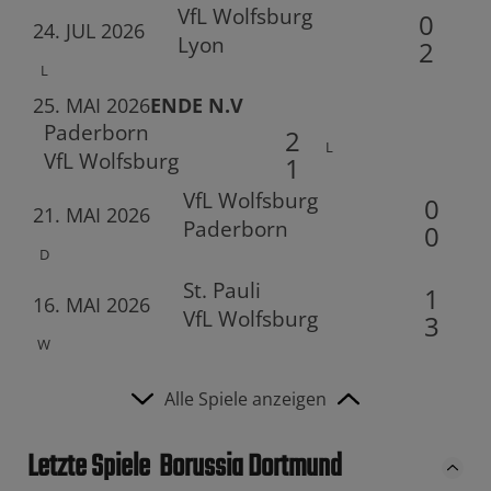
VfL Wolfsburg
0
24. JUL 2026
Lyon
2
L
25. MAI 2026
ENDE N.V
Paderborn
2
L
VfL Wolfsburg
1
VfL Wolfsburg
0
21. MAI 2026
Paderborn
0
D
St. Pauli
1
16. MAI 2026
VfL Wolfsburg
3
W
Alle Spiele anzeigen
Letzte Spiele
Borussia Dortmund