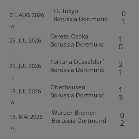
FC Tokyo
0
01. AUG 2026
Borussia Dortmund
1
W
Cerezo Osaka
1
29. JUL 2026
Borussia Dortmund
0
L
Fortuna Düsseldorf
2
25. JUL 2026
Borussia Dortmund
1
L
Oberhausen
1
18. JUL 2026
Borussia Dortmund
3
W
Werder Bremen
0
16. MAI 2026
Borussia Dortmund
2
W