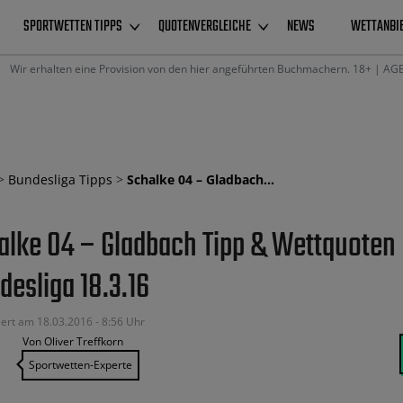
SPORTWETTEN TIPPS
QUOTENVERGLEICHE
NEWS
WETTANBIE
ere Sportwetten Tipps
ere Sportarten
[starrating_addon google=true]
Wir erhalten eine Provision von den hier angeführten Buchmachern. 18+ | AGB
tball NBA Prognosen und
ledon Wettquoten
Bra
Top
de France Wettquoten
s Tipps
>
Bundesliga Tipps
>
Schalke 04 – Gladbach…
l 1 Weltmeister Quoten
 Tipps
alke 04 – Gladbach Tipp & Wettquoten 
 GP Weltmeister Quoten
all Tipps
desliga 18.3.16
r Bowl Wettquoten
ckey Tipps
iert am 18.03.2016 - 8:56 Uhr
Von Oliver Treffkorn
ipps & Prognosen von
Sportwetten-Experte
rten