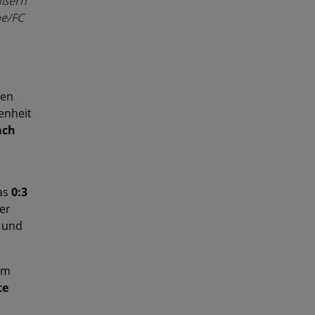
ußern
be/FC
ten
enheit
ach
as
0:3
er
 und
um
te