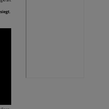
gkraft
siegt
.