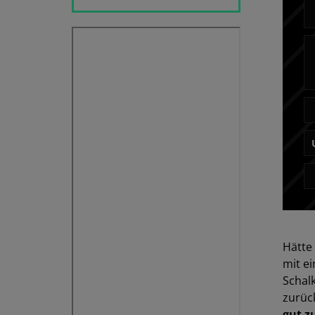
Hätte 
mit ei
Schalk
zurüc
gut z