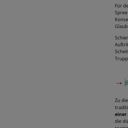
Für de
Spree
Konse
Glaub
Schien
Auftri
Schei
Trupp
→
j
Zu di
tradit
einer
die dü