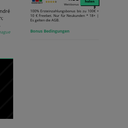
holen
Wettbonus
André
100% Ersteinzahlungsbonus bis zu 100€ +
10 € Freebet. Nur für Neukunden * 18+ |
n;
Es gelten die AGB.
,
Bonus Bedingungen
eague