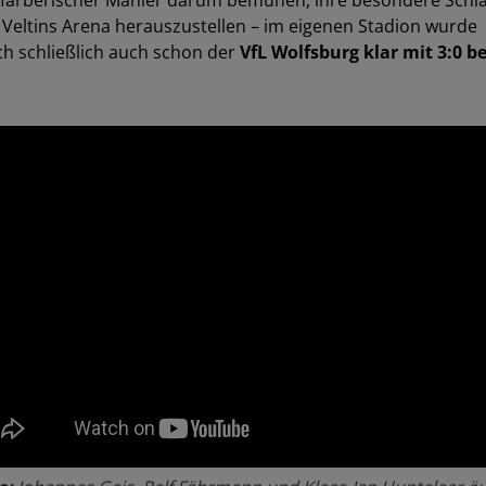
färberischer Manier darum bemühen, ihre besondere Schla
r Veltins Arena herauszustellen – im eigenen Stadion wurde
ch schließlich auch schon der
VfL Wolfsburg klar mit 3:0 be