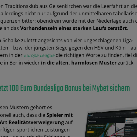
n Traditionsklub aus Gelsenkirchen war die Leerfahrt an di
 allerdings nicht nur aufgrund der unmittelbaren tabellaris
quenzen bitter; obendrein wurde mit der Niederlage auch 
e an das
Vorhandensein eines starken Laufs zerstört
.
 Schalke zuletzt angesichts von vier ungeschlagenen Liga-
tten – bzw. der jüngsten Siege gegen den HSV und Köln – au
tern in der
die richtigen Worte zu finden, fiel d
Europa League
e in Berlin wieder
in die alten, harmlosen Muster
zurück.
etzt 100 Euro Bundesliga Bonus bei Mybet sichern
esen Mustern gehört es
ionell auch, dass die
Spieler mit
 Art Realitätsverweigerung
auf
rftigen sportlichen Leistungen