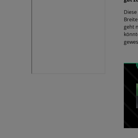
Diese
Breite
geht 
könnt
gewes