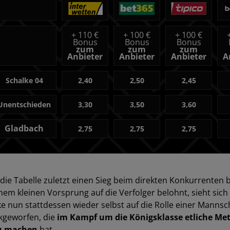
+
110 €
+
100 €
+
100 €
Bonus
Bonus
Bonus
zum
zum
zum
Anbieter
Anbieter
Anbieter
A
Schalke 04
2,40
2,50
2,45
Unentschieden
3,30
3,50
3,60
Gladbach
2,75
2,75
2,75
die Tabelle zuletzt einen Sieg beim direkten Konkurrenten b
nem kleinen Vorsprung auf die Verfolger belohnt, sieht sich
e nun stattdessen wieder selbst auf die Rolle einer Mannsc
kgeworfen, die
im Kampf um die Königsklasse etliche Me
u machen
hat.