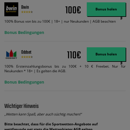
Wett-Credits aus. Es gelten die AGB, Zeitlimits und Ausnahmen. Der Bonus-
100€
Bwin
Code VIPANGEBOT kann während der Anmeldung benutzt werden, jedoch
Bonus holen
ändert dies den Angebotsbetrag in keinster Weise.
100% Bonus von bis zu 100€ | 18+ | nur Neukunden | AGB beachten
Bonus Bedingungen
110€
Oddset
Bonus holen
100% Ersteinzahlungsbonus bis zu 100€ + 10 € Freebet. Nur für
Neukunden * 18+ | Es gelten die AGB.
Bonus Bedingungen
Wichtiger Hinweis
„Wetten kann Spaß, aber auch süchtig machen!“
Bitte beachtet, dass für die Sportwetten-Angebote auf
wettfreunde.net stets die Wettanbieter AGB gelten.