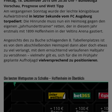
Freitag, 18. Dezember 2015 um 20:30 Uhr – Bundesliga
Vorschau, Prognose und Wett Tipp
Am vergangenen Sonntag wurde der leichte königsblaue
Aufwärtstrend
in letzter Sekunde vom FC Augsburg
torpediert
: Die Hinrunde muss nun ein Heimsieg gegen den
eigenen „Jahrhunderttrainer“ retten, der in diesem Jahr
erstmals mit 1899 Hoffenheim in der Veltins Arena gastiert.
Angesichts des zu Buche schlagenden 8. Tabellenplatzes ist
es von dem abschließenden Heimspiel dann aber doch etwas
zu viel verlangt, mit dem ernüchternd verlaufenen Halbjahr
zu versöhnen – vielmehr gilt es, sich für die im Frühjahr
geplante Aufholjagd
vielversprechend zu positionieren
.
Die besten Wettquoten zu Schalke – Hoffenheim im Überblick:
+
110 €
+
100 €
+
100 