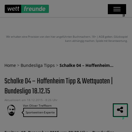
Wir erhalten eine Provision von den hier angeführten Buchmachern. 18+ | AGB gelten. Glücksspiel
kann abhängig machen. Spiele mit Verantwortung.
Home
>
Bundesliga Tipps
>
Schalke 04 – Hoffenheim…
Schalke 04 – Hoffenheim Tipp & Wettquoten |
Bundesliga 18.12.15
Aktualisiert am 18.12.2015 - 8:26 Uhr
Von Oliver Treffkorn
Sportwetten-Experte