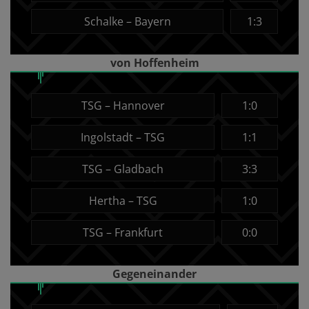
Schalke – Bayern
1:3
von Hoffenheim
TSG – Hannover
1:0
Ingolstadt – TSG
1:1
TSG – Gladbach
3:3
Hertha – TSG
1:0
TSG – Frankfurt
0:0
Gegeneinander