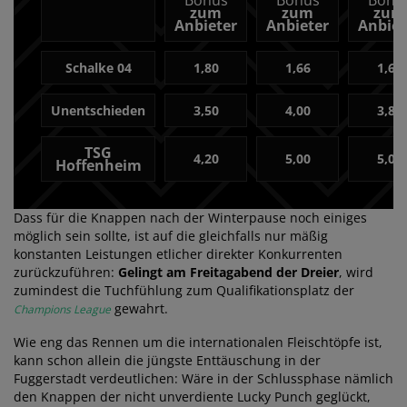
Bonus
Bonus
Bonu
zum
zum
zum
Anbieter
Anbieter
Anbiet
Schalke 04
1,80
1,66
1,67
Unentschieden
3,50
4,00
3,80
TSG
4,20
5,00
5,00
Hoffenheim
Dass für die Knappen nach der Winterpause noch einiges
möglich sein sollte, ist auf die gleichfalls nur mäßig
konstanten Leistungen etlicher direkter Konkurrenten
zurückzuführen:
Gelingt am Freitagabend der Dreier
, wird
zumindest die Tuchfühlung zum Qualifikationsplatz der
gewahrt.
Champions League
Wie eng das Rennen um die internationalen Fleischtöpfe ist,
kann schon allein die jüngste Enttäuschung in der
Fuggerstadt verdeutlichen: Wäre in der Schlussphase nämlich
den Knappen der nicht unverdiente Lucky Punch geglückt,