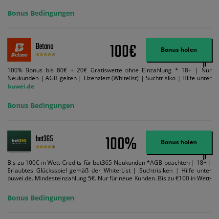
Mindestquote 1,5 umsetzen. Maximaler Umsatz: Bonusbetrag pro Wette.
Bedingungen können geändert werden. AGB gelten. Lizenziert; Hilfe bei
Bonus Bedingungen
Suchtrisiken: buwei.de.
100€
Betano
Bonus holen
100% Bonus bis 80€ + 20€ Gratiswette ohne Einzahlung * 18+ | Nur
Neukunden | AGB gelten | Lizenziert (Whitelist) | Suchtrisiko | Hilfe unter
buwei.de
Bonus Bedingungen
100%
bet365
Bonus holen
Bis zu 100€ in Wett-Credits für bet365 Neukunden *AGB beachten | 18+ |
Erlaubtes Glücksspiel gemäß der White-List | Suchtrisiken | Hilfe unter
buwei.de. Mindesteinzahlung 5€. Nur für neue Kunden. Bis zu €100 in Wett-
Credits. Melden Sie sich an, zahlen Sie €5 oder mehr auf Ihr bet365-Konto
ein und wir geben Ihnen die entsprechende qualifizierende Einzahlung in
Bonus Bedingungen
Wett-Credits, wenn Sie qualifizierende Wetten im gleichen Wert platzieren
und diese abgerechnet werden. Mindestquoten, Wett- und
Zahlungsmethoden-Ausnahmen gelten. Gewinne schließen den Einsatz von