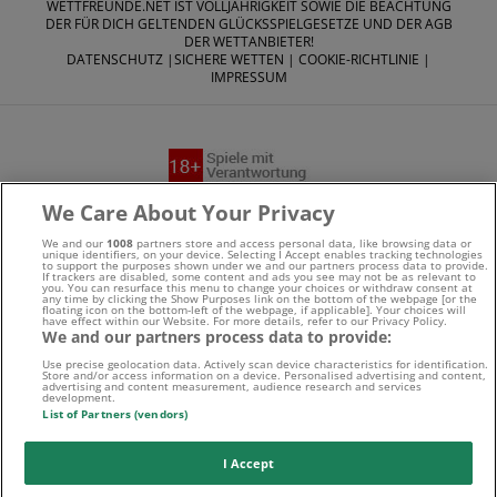
WETTFREUNDE.NET IST VOLLJÄHRIGKEIT SOWIE DIE BEACHTUNG
DER FÜR DICH GELTENDEN GLÜCKSSPIELGESETZE UND DER AGB
DER WETTANBIETER!
DATENSCHUTZ
|
SICHERE WETTEN
|
COOKIE-RICHTLINIE
|
IMPRESSUM
We Care About Your Privacy
Suchtrisiken, Glücksspiel kann süchtig machen - Hilfe finden
Sie auf
buwei.de
We and our
1008
partners store and access personal data, like browsing data or
unique identifiers, on your device. Selecting I Accept enables tracking technologies
to support the purposes shown under we and our partners process data to provide.
If trackers are disabled, some content and ads you see may not be as relevant to
Alle Anbieter auf dieser Webseite sind offiziell in
you. You can resurface this menu to change your choices or withdraw consent at
any time by clicking the Show Purposes link on the bottom of the webpage [or the
floating icon on the bottom-left of the webpage, if applicable]. Your choices will
have effect within our Website. For more details, refer to our Privacy Policy.
Deutschland
lizenziert
und werden von der
Gemeinsamen
We and our partners process data to provide:
Glücksspielbehörde der Länder
reguliert
Use precise geolocation data. Actively scan device characteristics for identification.
Store and/or access information on a device. Personalised advertising and content,
advertising and content measurement, audience research and services
development.
List of Partners (vendors)
I Accept