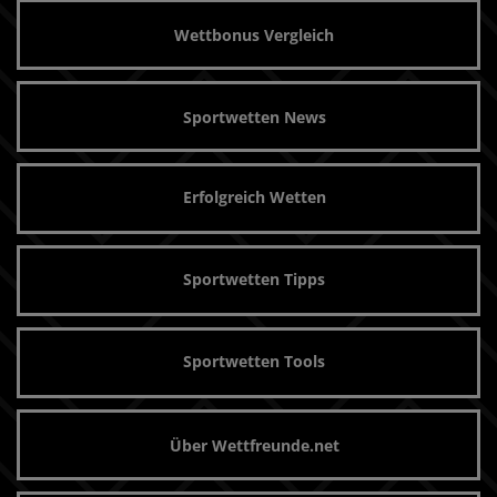
Wettbonus Vergleich
Sportwetten News
Erfolgreich Wetten
Sportwetten Tipps
Sportwetten Tools
Über Wettfreunde.net