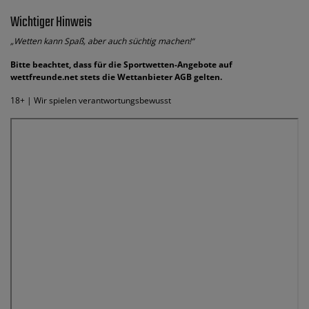
Wichtiger Hinweis
„Wetten kann Spaß, aber auch süchtig machen!“
Bitte beachtet, dass für die Sportwetten-Angebote auf
wettfreunde.net stets die Wettanbieter AGB gelten.
18+ | Wir spielen verantwortungsbewusst