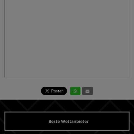
Beste Wettanbieter