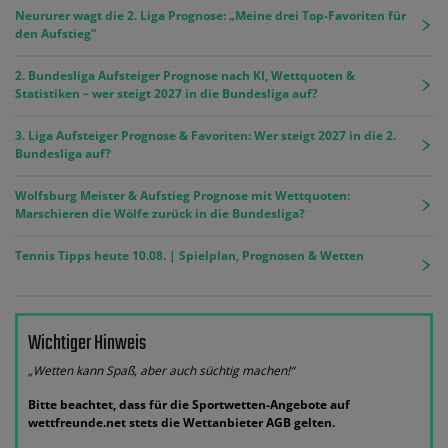
Neururer wagt die 2. Liga Prognose: „Meine drei Top-Favoriten für
den Aufstieg“
2. Bundesliga Aufsteiger Prognose nach KI, Wettquoten &
Statistiken – wer steigt 2027 in die Bundesliga auf?
3. Liga Aufsteiger Prognose & Favoriten: Wer steigt 2027 in die 2.
Bundesliga auf?
Wolfsburg Meister & Aufstieg Prognose mit Wettquoten:
Marschieren die Wölfe zurück in die Bundesliga?
Tennis Tipps heute 10.08. | Spielplan, Prognosen & Wetten
Wichtiger Hinweis
„Wetten kann Spaß, aber auch süchtig machen!“
Bitte beachtet, dass für die Sportwetten-Angebote auf
wettfreunde.net stets die Wettanbieter AGB gelten.