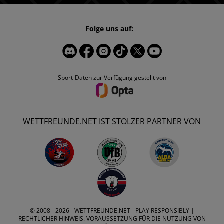
Folge uns auf:
Sport-Daten zur Verfügung gestellt von
WETTFREUNDE.NET IST STOLZER PARTNER VON
© 2008 - 2026 -
WETTFREUNDE.NET
- PLAY RESPONSIBLY |
RECHTLICHER HINWEIS: VORAUSSETZUNG FÜR DIE NUTZUNG VON