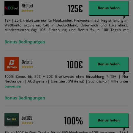
125€
NEO.bet
Bonus holen
18+ | 25 € Freiwetten nur für Neukunden. Freiwetten nach Registrierung im
Wettkonto aktivieren. Gilt in Deutschland, Österreich und Luxemburg.
Mindesteinzahlung: 10€. Einzahlung und Bonus 5x in 100 Tagen mit
Mindestquote 1,5 umsetzen. Maximaler Umsatz: Bonusbetrag pro Wette.
Bedingungen können geändert werden. AGB gelten. Lizenziert; Hilfe bei
Bonus Bedingungen
Suchtrisiken: buwei.de.
100€
Betano
Bonus holen
100% Bonus bis 80€ + 20€ Gratiswette ohne Einzahlung * 18+ | Nur
Neukunden | AGB gelten | Lizenziert (Whitelist) | Suchtrisiko | Hilfe unter
buwei.de
Bonus Bedingungen
100%
bet365
Bonus holen
Bis zu 100€ in Wett-Credits für bet365 Neukunden *AGB beachten | 18+ |