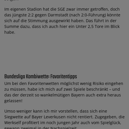
Im eigenen Stadion hat die SGE zwar immer getroffen, doch
das jüngste 2:2 gegen Darmstadt (nach 2:0-Führung) könnte
sich auf die Stimmung ausgewirkt haben. Das führt in der
Summe dazu, dass ich auch hier ein Unter 2,5 Tore im Blick
habe.
Bundesliga Kombiwette: Favoritentipps
Um bei den Favoritenwetten möglichst wenig Risiko eingehen
zu müssen, habe ich mich auf zwei Spiele beschränkt – und
das der derzeit so wankelmütigen Bayern auch extra heraus
gelassen!
Umso weniger kann ich mir vorstellen, dass sich eine
Siegwette auf Bayer Leverkusen nicht rentiert. Zugegeben, die
Werkself profitiert im noch jungen Jahr auch vom Spielglück,
gewann zweimal in der Nachspielzeit.