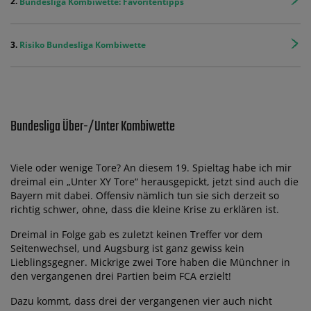
Bundesliga Kombiwette: Favoritentipps
Risiko Bundesliga Kombiwette
Bundesliga Über-/Unter Kombiwette
Viele oder wenige Tore? An diesem 19. Spieltag habe ich mir
dreimal ein „Unter XY Tore“ herausgepickt, jetzt sind auch die
Bayern mit dabei. Offensiv nämlich tun sie sich derzeit so
richtig schwer, ohne, dass die kleine Krise zu erklären ist.
Dreimal in Folge gab es zuletzt keinen Treffer vor dem
Seitenwechsel, und Augsburg ist ganz gewiss kein
Lieblingsgegner. Mickrige zwei Tore haben die Münchner in
den vergangenen drei Partien beim FCA erzielt!
Dazu kommt, dass drei der vergangenen vier auch nicht