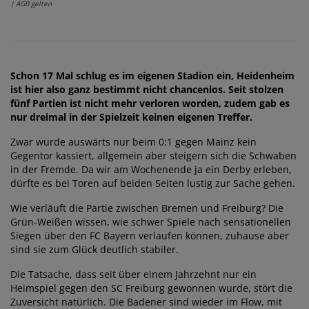
| AGB gelten
Schon 17 Mal schlug es im eigenen Stadion ein, Heidenheim
ist hier also ganz bestimmt nicht chancenlos. Seit stolzen
fünf Partien ist nicht mehr verloren worden, zudem gab es
nur dreimal in der Spielzeit keinen eigenen Treffer.
Zwar wurde auswärts nur beim 0:1 gegen Mainz kein
Gegentor kassiert, allgemein aber steigern sich die Schwaben
in der Fremde. Da wir am Wochenende ja ein Derby erleben,
dürfte es bei Toren auf beiden Seiten lustig zur Sache gehen.
Wie verläuft die Partie zwischen Bremen und Freiburg? Die
Grün-Weißen wissen, wie schwer Spiele nach sensationellen
Siegen über den FC Bayern verlaufen können, zuhause aber
sind sie zum Glück deutlich stabiler.
Die Tatsache, dass seit über einem Jahrzehnt nur ein
Heimspiel gegen den SC Freiburg gewonnen wurde, stört die
Zuversicht natürlich. Die Badener sind wieder im Flow, mit