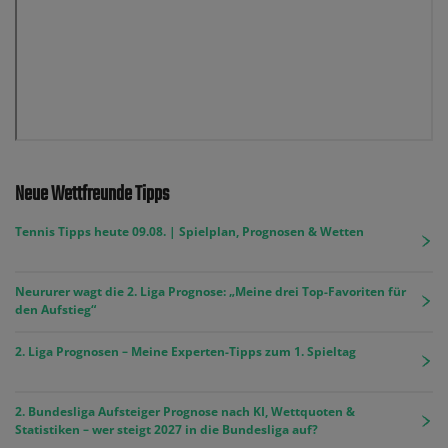
Neue Wettfreunde Tipps
Tennis Tipps heute 09.08. | Spielplan, Prognosen & Wetten
Neururer wagt die 2. Liga Prognose: „Meine drei Top-Favoriten für
den Aufstieg“
2. Liga Prognosen – Meine Experten-Tipps zum 1. Spieltag
2. Bundesliga Aufsteiger Prognose nach KI, Wettquoten &
Statistiken – wer steigt 2027 in die Bundesliga auf?