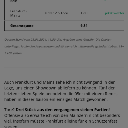
Köln
Frankfurt -
Unter 2.5 Tore
1.80
jetzt wetten
Mainz
Gesamtquote
6.84
Quoten Stand vom 25.01.2024, 11:50 Uhr. Angaben ohne Gewähr. Die Quoten
unterliegen laufenden Anpassungen und können sich mittlerweile geändert haben. 18+
| AGB gelten
Auch Frankfurt und Mainz sehe ich nicht zwingend in der
Lage, uns einen Showdown abliefern zu können. Fünf der
letzten sieben Spiele beendeten die 05er mit einem Remis,
haben in dieser Saison ein einziges Match gewonnen.
Tore?
Drei Stück aus den vergangenen sieben Partien!
Offensiv also erwarte ich von den Mainzern nicht besonders
viel, insofern müsste Frankfurt alleine für ein Schützenfest
sorgen.