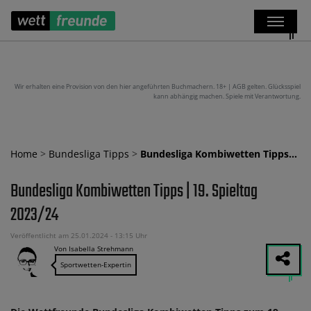
Wir erhalten eine Provision von den hier angeführten Buchmachern. 18+ | AGB gelten. Glücksspiel
kann abhängig machen. Spiele mit Verantwortung.
Home
>
Bundesliga Tipps
>
Bundesliga Kombiwetten Tipps…
Bundesliga Kombiwetten Tipps | 19. Spieltag
2023/24
Veröffentlicht am 25.01.2024 - 13:15 Uhr
Von Isabella Strehmann
Sportwetten-Expertin