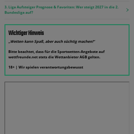
3. Liga Aufsteiger Prognose & Favoriten: Wer steigt 2027 in die 2.
Bundesliga auf?
Wichtiger Hinweis
„Wetten kann Spaß, aber auch süchtig machen!“
Bitte beachtet, dass für die Sportwetten-Angebote auf
wettfreunde.net stets die Wettanbieter AGB gelten.
18+ | Wir spielen verantwortungsbewusst