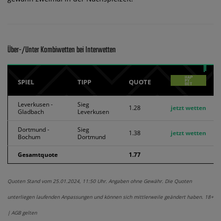
Über-/Unter Kombiwetten bei Interwetten
SPIEL
TIPP
QUOTE
Leverkusen -
Sieg
1.28
jetzt wetten
Gladbach
Leverkusen
Dortmund -
Sieg
1.38
jetzt wetten
Bochum
Dortmund
Gesamtquote
1.77
Quoten Stand vom 25.01.2024, 11:50 Uhr. Angaben ohne Gewähr. Die Quoten
unterliegen laufenden Anpassungen und können sich mittlerweile geändert haben. 18+
| AGB gelten