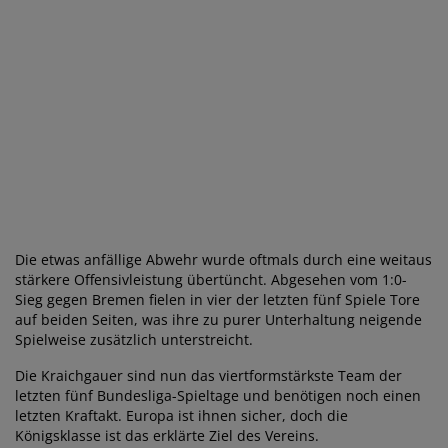
Die etwas anfällige Abwehr wurde oftmals durch eine weitaus
stärkere Offensivleistung übertüncht. Abgesehen vom 1:0-
Sieg gegen Bremen fielen in vier der letzten fünf Spiele Tore
auf beiden Seiten, was ihre zu purer Unterhaltung neigende
Spielweise zusätzlich unterstreicht.
Die Kraichgauer sind nun das viertformstärkste Team der
letzten fünf Bundesliga-Spieltage und benötigen noch einen
letzten Kraftakt. Europa ist ihnen sicher, doch die
Königsklasse ist das erklärte Ziel des Vereins.