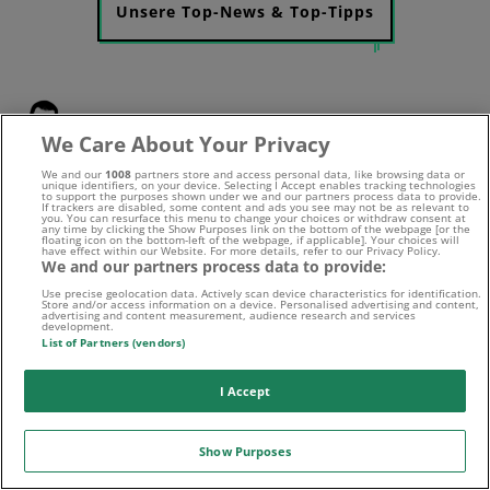
Unsere Top-News & Top-Tipps
Sportwetten-Experte
We Care About Your Privacy
Christian Capponi
We and our
1008
partners store and access personal data, like browsing data or
unique identifiers, on your device. Selecting I Accept enables tracking technologies
Christian ist selbstständiger IT-Experte und hat aufgrund seines mathematischen
to support the purposes shown under we and our partners process data to provide.
If trackers are disabled, some content and ads you see may not be as relevant to
Hintergrunds eine starke Affinität zur Statistik. Seine analytischen Fähigkeiten eignen
you. You can resurface this menu to change your choices or withdraw consent at
sich hervorragend für Sportwetten, wobei er sich auf datenintensive Sportarten wie
any time by clicking the Show Purposes link on the bottom of the webpage [or the
floating icon on the bottom-left of the webpage, if applicable]. Your choices will
NFL, MLB und Football konzentriert. Christian hat seine IT-Expertise…
have effect within our Website. For more details, refer to our Privacy Policy.
We and our partners process data to provide:
Use precise geolocation data. Actively scan device characteristics for identification.
Store and/or access information on a device. Personalised advertising and content,
advertising and content measurement, audience research and services
development.
List of Partners (vendors)
I Accept
Bester Sportwetten Bonus
Show Purposes
NEO.bet
Bonus holen