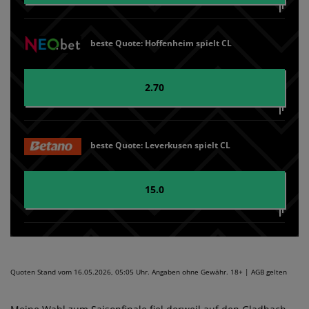
beste Quote: Hoffenheim spielt CL
2.70
beste Quote: Leverkusen spielt CL
15.0
Quoten Stand vom 16.05.2026, 05:05 Uhr. Angaben ohne Gewähr. 18+ | AGB gelten