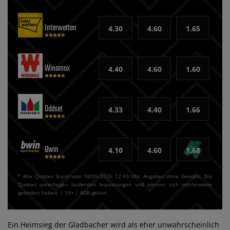
Interwetten
4.30
4.60
1.65
Winamax
4.40
4.60
1.60
Oddset
4.33
4.40
1.66
Bwin
4.10
4.60
1.68
* Alle Quoten Stand vom
18/05/2026 12:49
Uhr. Angaben ohne Gewähr. Die
Quoten unterliegen laufenden Anpassungen und können sich mittlerweile
geändert haben. | 18+ | AGB gelten.
Ein Heimsieg der Gladbacher wird als eher unwahrscheinlich