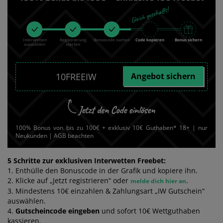
Interwetten
Registrierung
Bonuscode suchen
Code kopieren
Bonus sichern
auswählen
starten
Angebot sichern
100% Bonus von bis zu 100€ + exklusiv 10€ Guthaben* 18+ | nur
Neukunden | AGB beachten
5 Schritte zur exklusiven Interwetten Freebet:
1. Enthülle den Bonuscode in der Grafik und kopiere ihn.
2. Klicke auf „Jetzt registrieren“ oder
.
melde dich hier an
3. Mindestens 10€ einzahlen & Zahlungsart „IW Gutschein“
auswählen.
4.
Gutscheincode eingeben
und sofort 10€ Wettguthaben
kassieren.