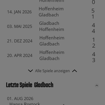
Hoffenheim
0
Hoffenheim
5
14. JAN 2026
Gladbach
1
Gladbach
4
03. MAI 2025
Hoffenheim
4
Hoffenheim
1
21. DEZ 2024
Gladbach
2
Hoffenheim
4
20. APR 2024
Gladbach
3
Alle Spiele anzeigen
Letzte Spiele
Gladbach
01. AUG 2026
Hansa Rostock