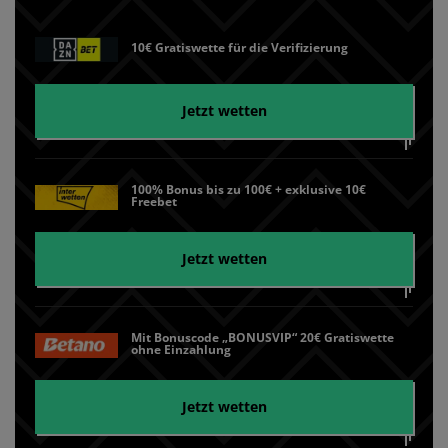
10€ Gratiswette für die Verifizierung
Jetzt wetten
100% Bonus bis zu 100€ + exklusive 10€
Freebet
Jetzt wetten
Mit Bonuscode „BONUSVIP“ 20€ Gratiswette
ohne Einzahlung
Jetzt wetten