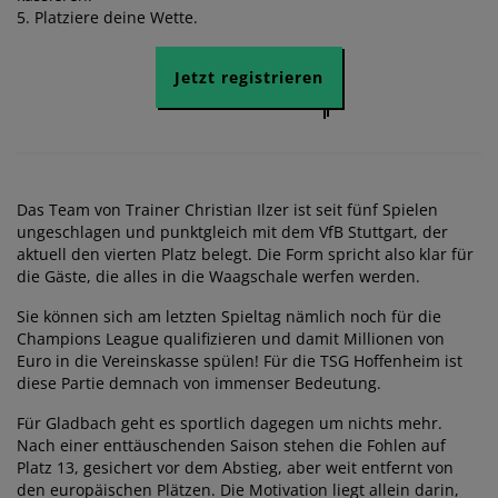
5. Platziere deine Wette.
Jetzt registrieren
Das Team von Trainer Christian Ilzer ist seit fünf Spielen
ungeschlagen und punktgleich mit dem VfB Stuttgart, der
aktuell den vierten Platz belegt. Die Form spricht also klar für
die Gäste, die alles in die Waagschale werfen werden.
Sie können sich am letzten Spieltag nämlich noch für die
Champions League qualifizieren und damit Millionen von
Euro in die Vereinskasse spülen! Für die TSG Hoffenheim ist
diese Partie demnach von immenser Bedeutung.
Für Gladbach geht es sportlich dagegen um nichts mehr.
Nach einer enttäuschenden Saison stehen die Fohlen auf
Platz 13, gesichert vor dem Abstieg, aber weit entfernt von
den europäischen Plätzen. Die Motivation liegt allein darin,