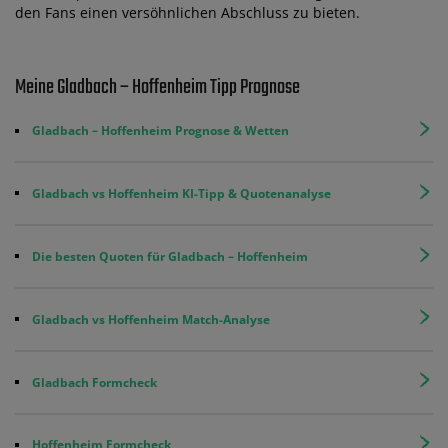
den Fans einen versöhnlichen Abschluss zu bieten.
Meine Gladbach – Hoffenheim Tipp Prognose
Gladbach – Hoffenheim Prognose & Wetten
Gladbach vs Hoffenheim KI-Tipp & Quotenanalyse
Die besten Quoten für Gladbach – Hoffenheim
Gladbach vs Hoffenheim Match-Analyse
Gladbach Formcheck
Hoffenheim Formcheck