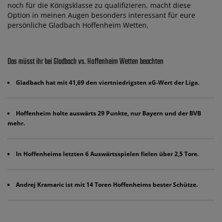
noch für die Königsklasse zu qualifizieren, macht diese
Option in meinen Augen besonders interessant für eure
persönliche Gladbach Hoffenheim Wetten.
Das müsst ihr bei Gladbach vs. Hoffenheim Wetten beachten
Gladbach hat mit 41,69 den viertniedrigsten xG-Wert der Liga.
Hoffenheim holte auswärts 29 Punkte, nur Bayern und der BVB
mehr.
In Hoffenheims letzten 6 Auswärtsspielen fielen über 2,5 Tore.
Andrej Kramaric ist mit 14 Toren Hoffenheims bester Schütze.