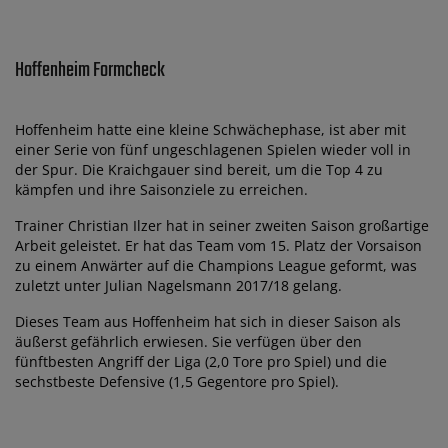
Hoffenheim Formcheck
Hoffenheim hatte eine kleine Schwächephase, ist aber mit
einer Serie von fünf ungeschlagenen Spielen wieder voll in
der Spur. Die Kraichgauer sind bereit, um die Top 4 zu
kämpfen und ihre Saisonziele zu erreichen.
Trainer Christian Ilzer hat in seiner zweiten Saison großartige
Arbeit geleistet. Er hat das Team vom 15. Platz der Vorsaison
zu einem Anwärter auf die Champions League geformt, was
zuletzt unter Julian Nagelsmann 2017/18 gelang.
Dieses Team aus Hoffenheim hat sich in dieser Saison als
äußerst gefährlich erwiesen. Sie verfügen über den
fünftbesten Angriff der Liga (2,0 Tore pro Spiel) und die
sechstbeste Defensive (1,5 Gegentore pro Spiel).