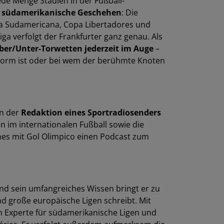
ede Menge Stadien in der Fußball-
s südamerikanische Geschehen
: Die
a Sudamericana, Copa Libertadores und
iga verfolgt der Frankfurter ganz genau. Als
über/Unter-Torwetten jederzeit im Auge
–
in Form ist oder bei wem der berühmte Knoten
in der
Redaktion eines Sportradiosenders
en im internationalen Fußball sowie die
nnes mit Gol Olimpico einen Podcast zum
d sein umfangreiches Wissen bringt er zu
d große europäische Ligen schreibt. Mit
in Experte für südamerikanische Ligen und