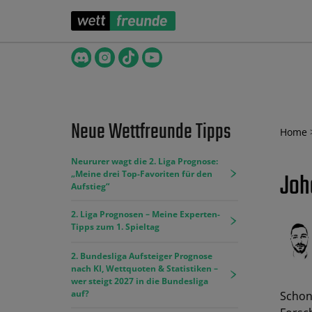
Fussball Tipps
Fussball Quoten
And
And
Bundesliga Tipps & Prognosen
Bundesliga Quoten
Sportwetten Apps im Test
Gratiswetten & Freebets
Baske
Wimb
Tipps
2. Liga Tipps – Experten-
Deutscher Meister
Deutsche Wettanbieter
Quotenboosts heute
Tour 
Prognosen zur 2. Bundesliga
Tenni
Neue Wettfreunde Tipps
Home
Bundesliga Absteiger
Wettanbieter mit PayPal
Bet365 Angebotscode
Forme
Champions League Tipps
Darts
Neururer wagt die 2. Liga Prognose:
Joh
„Meine drei Top-Favoriten für den
Bundesliga Torschützenkönig
Wettanbieter ohne Steuer
Betano Promo Code
Moto
Aufstieg“
Europa League Tipps
Handb
2. Liga Prognosen – Meine Experten-
2. Bundesliga Quoten
Fußball Wettanbieter
Bet at home Quotenboost
Supe
Tipps zum 1. Spieltag
Conference League Tipps
Eisho
2. Bundesliga Aufsteiger Prognose
2. Bundesliga Meister
Darts Wettanbieter
Bwin Bonus Code
nach KI, Wettquoten & Statistiken –
wer steigt 2027 in die Bundesliga
Fussball International Tipps
NFL T
auf?
Schon
Expe
3. Liga Quoten
Neue Wettanbieter 2026
Interwetten Bonus Code