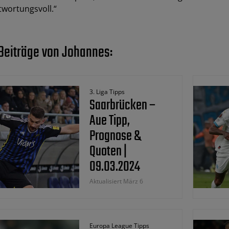
twortungsvoll.“
 Beiträge von Johannes:
3. Liga Tipps
Saarbrücken –
Aue Tipp,
Prognose &
Quoten |
09.03.2024
Aktualisiert März 6
Europa League Tipps