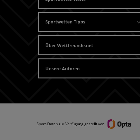
Sportwetten Tipps
Über Wettfreunde.net
Unsere Autoren
Sport-Daten zur Verfügung gestellt von