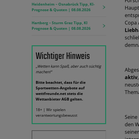
Forsc
Heidenheim – Osnabrück Tipp, KI-
3. Liga Tipps
Haupt
Prognose & Quoten | 08.08.2026
Alle 
entsp
3. Liga Meister
NEO.bet Freiwetten
Copa A
DFB Pokal Tipps
Hartberg – Sturm Graz Tipp, KI
Prognose & Quoten | 08.08.2026
Liebh
DFB-Pokal Quoten
Oddset Quotenboost
schlie
Frauen Fussball Tipps
demnä
Champions League Quoten
Tipico Promo Code
Wichtiger Hinweis
„Wetten kann Spaß, aber auch süchtig
Europa League Quoten
Abgese
machen!“
aktiv
Bitte beachtet, dass für die
neust
Premier League Meister
Sportwetten-Angebote auf
Thema
wettfreunde.net stets die
Wettanbieter AGB gelten.
18+ | Wir spielen
verantwortungsbewusst
Seine
den W
seine