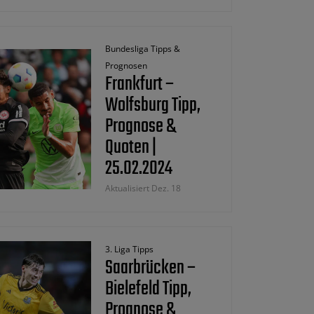
Bundesliga Tipps &
Prognosen
Frankfurt –
Wolfsburg Tipp,
Prognose &
Quoten |
25.02.2024
Aktualisiert Dez. 18
3. Liga Tipps
Saarbrücken –
Bielefeld Tipp,
Prognose &