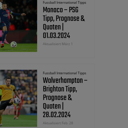
Fussball International Tipps
Monaco – PSG
Tipp, Prognose &
Quoten |
01.03.2024
Aktualisiert März 1
Fussball International Tipps
Wolverhampton –
Brighton Tipp,
Prognose &
Quoten |
28.02.2024
Aktualisiert Feb. 28