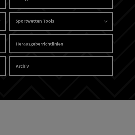
Sportwetten Tools
Herausgeberrichtlinien
Archiv