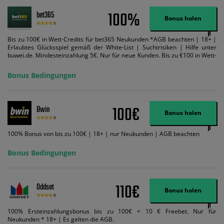
100%
bet365
Bonus holen
Bis zu 100€ in Wett-Credits für bet365 Neukunden *AGB beachten | 18+ |
Erlaubtes Glücksspiel gemäß der White-List | Suchtrisiken | Hilfe unter
buwei.de. Mindesteinzahlung 5€. Nur für neue Kunden. Bis zu €100 in Wett-
Credits. Melden Sie sich an, zahlen Sie €5 oder mehr auf Ihr bet365-Konto
ein und wir geben Ihnen die entsprechende qualifizierende Einzahlung in
Bonus Bedingungen
Wett-Credits, wenn Sie qualifizierende Wetten im gleichen Wert platzieren
und diese abgerechnet werden. Mindestquoten, Wett- und
Zahlungsmethoden-Ausnahmen gelten. Gewinne schließen den Einsatz von
Wett-Credits aus. Es gelten die AGB, Zeitlimits und Ausnahmen. Der Bonus-
100€
Bwin
Code VIPANGEBOT kann während der Anmeldung benutzt werden, jedoch
Bonus holen
ändert dies den Angebotsbetrag in keinster Weise.
100% Bonus von bis zu 100€ | 18+ | nur Neukunden | AGB beachten
Bonus Bedingungen
110€
Oddset
Bonus holen
100% Ersteinzahlungsbonus bis zu 100€ + 10 € Freebet. Nur für
Neukunden * 18+ | Es gelten die AGB.