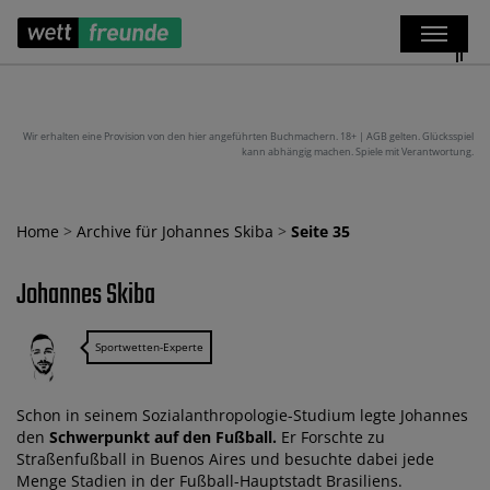
Wir erhalten eine Provision von den hier angeführten Buchmachern. 18+ | AGB gelten. Glücksspiel
kann abhängig machen. Spiele mit Verantwortung.
Home
>
Archive für Johannes Skiba
>
Seite 35
Johannes Skiba
Sportwetten-Experte
Schon in seinem Sozialanthropologie-Studium legte Johannes
den
Schwerpunkt auf den Fußball.
Er Forschte zu
Straßenfußball in Buenos Aires und besuchte dabei jede
Menge Stadien in der Fußball-Hauptstadt Brasiliens.