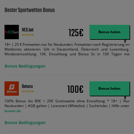
Bester Sportwetten Bonus
125€
NEO.bet
Bonus holen
18+ | 25 € Freiwetten nur für Neukunden. Freiwetten nach Registrierung im
Wettkonto aktivieren. Gilt in Deutschland, Österreich und Luxemburg.
Mindesteinzahlung: 10€. Einzahlung und Bonus 5x in 100 Tagen mit
Mindestquote 1,5 umsetzen. Maximaler Umsatz: Bonusbetrag pro Wette.
Bedingungen können geändert werden. AGB gelten. Lizenziert; Hilfe bei
Bonus Bedingungen
Suchtrisiken: buwei.de.
100€
Betano
Bonus holen
100% Bonus bis 80€ + 20€ Gratiswette ohne Einzahlung * 18+ | Nur
Neukunden | AGB gelten | Lizenziert (Whitelist) | Suchtrisiko | Hilfe unter
buwei.de
Bonus Bedingungen