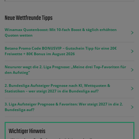
Neue Wettfreunde Tipps
Winamax Quotenboost: Mit 10-fach Boost & täglich erhöhten
Quoten wetten
Betano Promo Code BONUSVIP – Gutschein Tipp für eine 20€
Freiwette + 80€ Bonus im August 2026
Neururer wagt die 2. Liga Prognose: „Meine drei Top-Favoriten für
den Aufstieg“
2. Bundesliga Aufsteiger Prognose nach KI, Wettquoten &
Statistiken – wer steigt 2027 in die Bundesliga auf?
3. Liga Aufsteiger Prognose & Favoriten: Wer steigt 2027 in die 2.
Bundesliga auf?
Wichtiger Hinweis