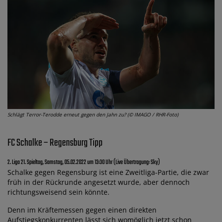
Schlägt Terror-Terodde erneut gegen den Jahn zu? (© IMAGO / RHR-Foto)
FC Schalke – Regensburg Tipp
2. Liga 21. Spieltag, Samstag, 05.02.2022 um 13:30 Uhr (Live Übertragung: Sky)
Schalke gegen Regensburg ist eine Zweitliga-Partie, die zwar
früh in der Rückrunde angesetzt wurde, aber dennoch
richtungsweisend sein könnte.
Denn im Kräftemessen gegen einen direkten
Aufstiegskonkurrenten lässt sich womöglich jetzt schon