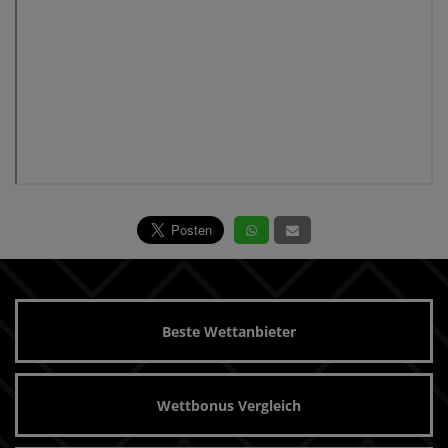
Beste Wettanbieter
Wettbonus Vergleich