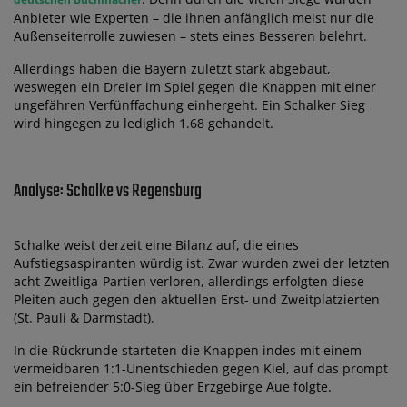
Anbieter wie Experten – die ihnen anfänglich meist nur die
Außenseiterrolle zuwiesen – stets eines Besseren belehrt.
Allerdings haben die Bayern zuletzt stark abgebaut,
weswegen ein Dreier im Spiel gegen die Knappen mit einer
ungefähren Verfünffachung einhergeht. Ein Schalker Sieg
wird hingegen zu lediglich 1.68 gehandelt.
Analyse: Schalke vs Regensburg
Schalke weist derzeit eine Bilanz auf, die eines
Aufstiegsaspiranten würdig ist. Zwar wurden zwei der letzten
acht Zweitliga-Partien verloren, allerdings erfolgten diese
Pleiten auch gegen den aktuellen Erst- und Zweitplatzierten
(St. Pauli & Darmstadt).
In die Rückrunde starteten die Knappen indes mit einem
vermeidbaren 1:1-Unentschieden gegen Kiel, auf das prompt
ein befreiender 5:0-Sieg über Erzgebirge Aue folgte.