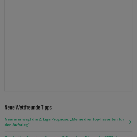
Neue Wettfreunde Tipps
Neururer wagt die 2. Liga Prognose: „Meine drei Top-Favoriten für
den Aufstieg“