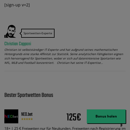
[sign-up v=2]
Sportwetten-Experte
Christian Capponi
Christian ist selbstständiger IT-Experte und hat aufgrund seines mathematischen
Hintergrunds eine starke Affinität zur Statistik. Seine analytischen Fähigkeiten eignen
sich hervorragend für Sportwetten, wobei er sich auf datenintensive Sportarten wie
NFL, MLB und Football konzentriert. Christian hat seine IT-Expertise…
Bester Sportwetten Bonus
125€
NEO.bet
Bonus holen
18+ | 25 € Freiwetten nur für Neukunden. Freiwetten nach Registrierung im