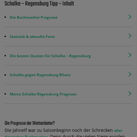
Schalke – Regensburg Tipp – Inhalt
Die Buchmacher Prognose
Statistik & aktuelle Form
Die besten Quoten für Schalke – Regensburg
Schalke gegen Regensburg Bilanz
Meine Schalke Regensburg Prognose
Die Prognose der Wettanbieter?
Die Jahnelf war zu Saisonbeginn noch der Schrecken
aller
. Denn durch die vielen Siege wurden
deutschen Buchmacher