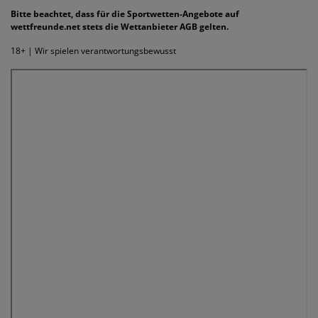
Bitte beachtet, dass für die Sportwetten-Angebote auf
wettfreunde.net stets die Wettanbieter AGB gelten.
18+ | Wir spielen verantwortungsbewusst