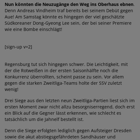
Nun könnten die Neuzugänge den Weg ins Oberhaus ebnen
.
Denn Andreas Vindheim traf bereits bei seinem Debüt gegen
Aue! Am Samstag könnte es hingegen der viel geschätzte
Südkoreaner Dong-Gyeong Lee sein, der bei seiner Premiere
wie eine Bombe einschlägt!
[sign-up v=2]
Regensburg tut sich hingegen schwer. Die Leichtigkeit, mit
der die Rotweißen in der ersten Saisonhälfte noch die
Konkurrenz überrollten, scheint passe zu sein. Vor allem
gegen die starken Zweitliga-Teams holte der SSV zuletzt
wenig!
Drei Siege aus den letzten neun Zweitliga-Partien liest sich im
ersten Moment zwar nicht allzu besorgniserregend, doch erst
ein Blick auf die Gegner lässt erkennen, wie schlecht es
tatsächlich um die Jahnelf bestellt ist.
Denn die Siege erfolgten lediglich gegen Aufsteiger Dresden
sowie die akut abstiegsgefährdeten Sandhäuser und