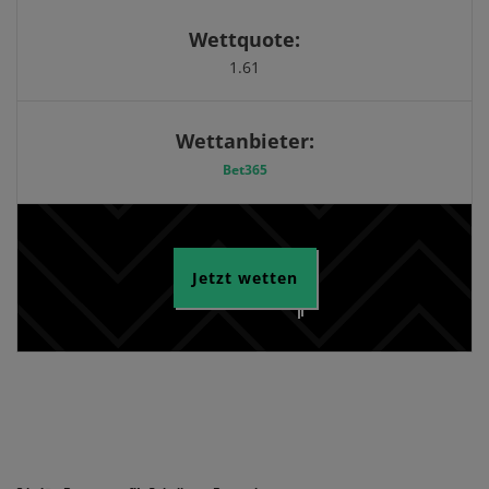
Wettquote:
1.61
Wettanbieter:
Bet365
Jetzt wetten