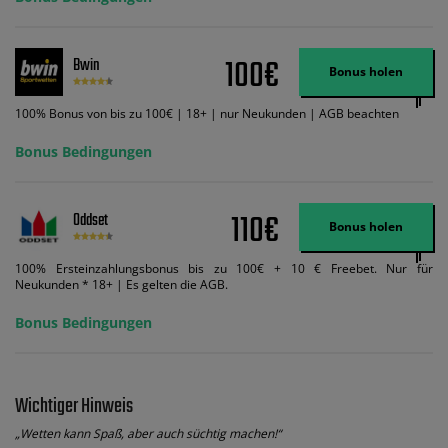
Wett-Credits, wenn Sie qualifizierende Wetten im gleichen Wert platzieren
und diese abgerechnet werden. Mindestquoten, Wett- und
Zahlungsmethoden-Ausnahmen gelten. Gewinne schließen den Einsatz von
Wett-Credits aus. Es gelten die AGB, Zeitlimits und Ausnahmen. Der Bonus-
100€
Bwin
Code VIPANGEBOT kann während der Anmeldung benutzt werden, jedoch
Bonus holen
ändert dies den Angebotsbetrag in keinster Weise.
100% Bonus von bis zu 100€ | 18+ | nur Neukunden | AGB beachten
Bonus Bedingungen
110€
Oddset
Bonus holen
100% Ersteinzahlungsbonus bis zu 100€ + 10 € Freebet. Nur für
Neukunden * 18+ | Es gelten die AGB.
Bonus Bedingungen
Wichtiger Hinweis
„Wetten kann Spaß, aber auch süchtig machen!“