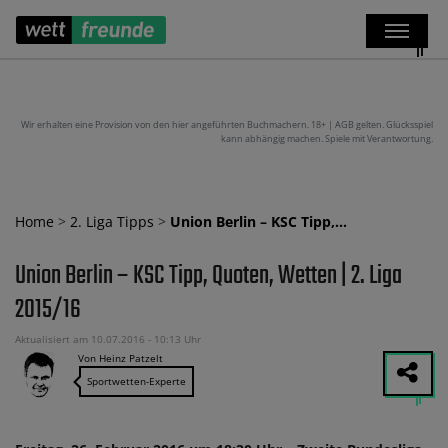
Wir erhalten eine Provision von den hier angeführten Buchmachern. 18+ | AGB gelten. Glücksspiel
kann abhängig machen. Spiele mit Verantwortung.
Home
>
2. Liga Tipps
>
Union Berlin – KSC Tipp,…
Union Berlin – KSC Tipp, Quoten, Wetten | 2. Liga
2015/16
Aktualisiert am 10.07.2016 - 10:13 Uhr
Von Heinz Patzelt
Sportwetten-Experte