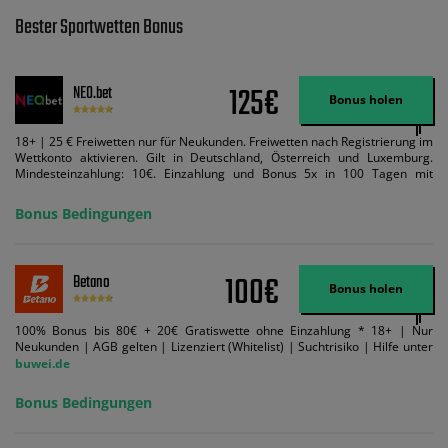
Bester Sportwetten Bonus
125€
NEO.bet
Bonus holen
18+ | 25 € Freiwetten nur für Neukunden. Freiwetten nach Registrierung im
Wettkonto aktivieren. Gilt in Deutschland, Österreich und Luxemburg.
Mindesteinzahlung: 10€. Einzahlung und Bonus 5x in 100 Tagen mit
Mindestquote 1,5 umsetzen. Maximaler Umsatz: Bonusbetrag pro Wette.
Bedingungen können geändert werden. AGB gelten. Lizenziert; Hilfe bei
Bonus Bedingungen
Suchtrisiken: buwei.de.
100€
Betano
Bonus holen
100% Bonus bis 80€ + 20€ Gratiswette ohne Einzahlung * 18+ | Nur
Neukunden | AGB gelten | Lizenziert (Whitelist) | Suchtrisiko | Hilfe unter
buwei.de
Bonus Bedingungen