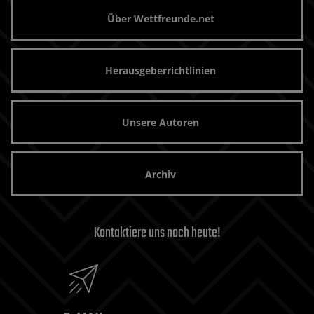
Über Wettfreunde.net
Herausgeberrichtlinien
Unsere Autoren
Archiv
Kontaktiere uns noch heute!