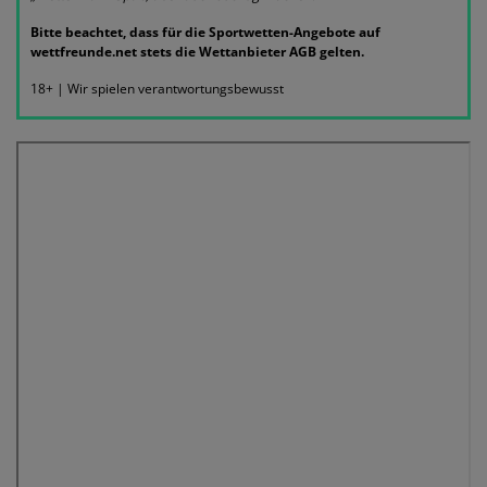
Bitte beachtet, dass für die Sportwetten-Angebote auf
wettfreunde.net stets die Wettanbieter AGB gelten.
18+ | Wir spielen verantwortungsbewusst