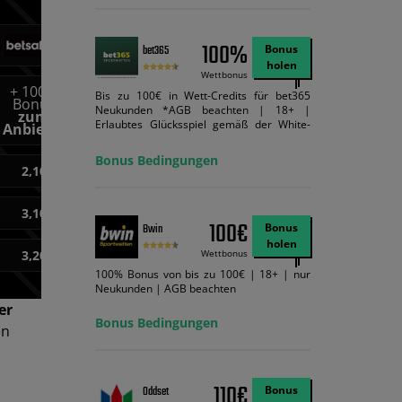
100%
bet365
Bonus
holen
Wettbonus
+
100 €
+
100 €
Bis zu 100€ in Wett-Credits für bet365
Bonus
Bonus
Neukunden *AGB beachten | 18+ |
zum
zum
Erlaubtes Glücksspiel gemäß der White-
Anbieter
Anbieter
List | Suchtrisiken | Hilfe unter buwei.de.
Mindesteinzahlung 5€. Nur für neue
Bonus Bedingungen
Kunden. Bis zu €100 in Wett-Credits.
2,10
2,15
Melden Sie sich an, zahlen Sie €5 oder
mehr auf Ihr bet365-Konto ein und wir
geben Ihnen die entsprechende
3,10
3,30
100€
qualifizierende Einzahlung in Wett-Credits,
Bwin
Bonus
wenn Sie qualifizierende Wetten im
holen
gleichen Wert platzieren und diese
3,20
3,40
Wettbonus
abgerechnet werden. Mindestquoten,
100% Bonus von bis zu 100€ | 18+ | nur
Wett- und Zahlungsmethoden-Ausnahmen
Neukunden | AGB beachten
gelten. Gewinne schließen den Einsatz von
er
Wett-Credits aus. Es gelten die AGB,
Bonus Bedingungen
Zeitlimits und Ausnahmen. Der Bonus-
en
Code VIPANGEBOT kann während der
Anmeldung benutzt werden, jedoch ändert
dies den Angebotsbetrag in keinster
Weise.
110€
Oddset
Bonus