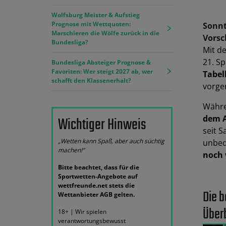
3. Liga Tipps
Wolfsburg Meister & Aufstieg
Alle 
Prognose mit Wettquoten:
3. Liga Meister
NEO.bet Freiwetten
Sonnt
Marschieren die Wölfe zurück in die
DFB Pokal Tipps
Vorsc
Bundesliga?
Mit d
DFB-Pokal Quoten
Oddset Quotenboost
21. Sp
Bundesliga Absteiger Prognose &
Frauen Fussball Tipps
Favoriten: Wer steigt 2027 ab, wer
Tabel
schafft den Klassenerhalt?
Champions League Quoten
Tipico Promo Code
vorge
Währe
Europa League Quoten
dem A
Wichtiger Hinweis
seit 
„Wetten kann Spaß, aber auch süchtig
Premier League Meister
unbed
machen!“
noch 
Bitte beachtet, dass für die
Sportwetten-Angebote auf
wettfreunde.net stets die
Die 
Wettanbieter AGB gelten.
Überb
18+ | Wir spielen
verantwortungsbewusst