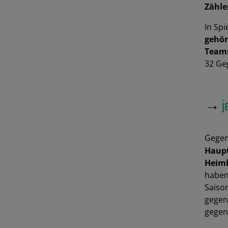
Zähle
In Spi
gehör
Teams
32 Ge
→
j
Gegen
Haupt
Heimb
haben
Saison
gegen 
gegen