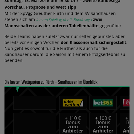
Sonntag, 15. Mai 2016 um 15:30 Uhr – Zweite Bundesliga
Vorschau, Prognose und Wett Tipp
Mit der SpVgg Greuther Fürth und dem SV Sandhausen
stehen sich am
zwei
letzten Spieltag der 2. Bundesliga
Mannschaften aus der unteren Tabellenhälfte
gegenüber.
Beide Teams haben zuletzt zwar nur selten gepunktet, aber
bereits vor einigen Wochen
den Klassenerhalt sichergestellt
.
Nun geht es sowohl für die Fürther als auch für die
Sandhäuser darum, die Saison mit einem Erfolgserlebnis zu
beenden.
Die besten Wettquoten zu Fürth – Sandhausen im Überblick:
+
110 €
+
100 €
+
10
Bonus
Bonus
Bo
zum
zum
z
Anbieter
Anbieter
Anbi