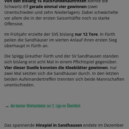
Von den bislang 16 Rückrundenauftritten
konnte die
Schwartz-Elf
gerade einmal vier gewinnen
(zwei
Unentschieden und zehn Niederlagen). Dabei schwächelte
vor allem die in der ersten Saisonhälfte noch so starke
Offensive.
Im Frühjahr erzielte der SVS bislang
nur 12 Tore
. In Fürth
peilen die Sandhäuser im vierten Anlauf ihren ersten Sieg
überhaupt in Fürth an.
Die SpVgg Greuther Fürth und der SV Sandhausen standen
sich bislang erst acht Mal in einem Pflichtspiel gegenüber.
Vier dieser Duelle konnten die Kleeblätter gewinnen
, nur
zwei Mal setzten sich die Sandhäuser durch. In den letzten
beiden Aufeinandertreffen trennten sich beide Mannschaften
unentschieden.
→
die besten Wettanbieter zur 2. Liga im Überblick
Das spannende
Hinspiel in Sandhausen
endete im Dezember