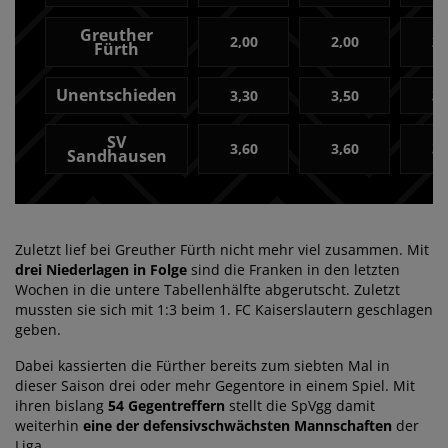
Greuther
2,00
2,00
2,
Fürth
Unentschieden
3,30
3,50
3,
SV
3,60
3,60
3,
Sandhausen
Zuletzt lief bei Greuther Fürth nicht mehr viel zusammen. Mit
drei Niederlagen in Folge
sind die Franken in den letzten
Wochen in die untere Tabellenhälfte abgerutscht. Zuletzt
mussten sie sich mit 1:3 beim 1. FC Kaiserslautern geschlagen
geben.
Dabei kassierten die Fürther bereits zum siebten Mal in
dieser Saison drei oder mehr Gegentore in einem Spiel. Mit
ihren bislang
54 Gegentreffern
stellt die SpVgg damit
weiterhin
eine der defensivschwächsten Mannschaften
der
Liga.