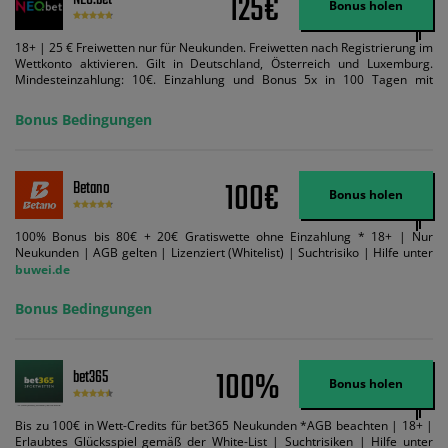
125€
NEO.bet
Bonus holen
18+ | 25 € Freiwetten nur für Neukunden. Freiwetten nach Registrierung im
Wettkonto aktivieren. Gilt in Deutschland, Österreich und Luxemburg.
Mindesteinzahlung: 10€. Einzahlung und Bonus 5x in 100 Tagen mit
Mindestquote 1,5 umsetzen. Maximaler Umsatz: Bonusbetrag pro Wette.
Bedingungen können geändert werden. AGB gelten. Lizenziert; Hilfe bei
Bonus Bedingungen
Suchtrisiken: buwei.de.
100€
Betano
Bonus holen
100% Bonus bis 80€ + 20€ Gratiswette ohne Einzahlung * 18+ | Nur
Neukunden | AGB gelten | Lizenziert (Whitelist) | Suchtrisiko | Hilfe unter
buwei.de
Bonus Bedingungen
100%
bet365
Bonus holen
Bis zu 100€ in Wett-Credits für bet365 Neukunden *AGB beachten | 18+ |
Erlaubtes Glücksspiel gemäß der White-List | Suchtrisiken | Hilfe unter