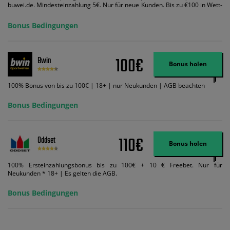
buwei.de. Mindesteinzahlung 5€. Nur für neue Kunden. Bis zu €100 in Wett-
Credits. Melden Sie sich an, zahlen Sie €5 oder mehr auf Ihr bet365-Konto
ein und wir geben Ihnen die entsprechende qualifizierende Einzahlung in
Bonus Bedingungen
Wett-Credits, wenn Sie qualifizierende Wetten im gleichen Wert platzieren
und diese abgerechnet werden. Mindestquoten, Wett- und
Zahlungsmethoden-Ausnahmen gelten. Gewinne schließen den Einsatz von
Wett-Credits aus. Es gelten die AGB, Zeitlimits und Ausnahmen. Der Bonus-
100€
Bwin
Code VIPANGEBOT kann während der Anmeldung benutzt werden, jedoch
Bonus holen
ändert dies den Angebotsbetrag in keinster Weise.
100% Bonus von bis zu 100€ | 18+ | nur Neukunden | AGB beachten
Bonus Bedingungen
110€
Oddset
Bonus holen
100% Ersteinzahlungsbonus bis zu 100€ + 10 € Freebet. Nur für
Neukunden * 18+ | Es gelten die AGB.
Bonus Bedingungen