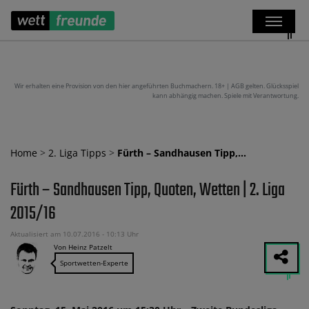
Wir erhalten eine Provision von den hier angeführten Buchmachern. 18+ | AGB gelten. Glücksspiel
kann abhängig machen. Spiele mit Verantwortung.
Home
>
2. Liga Tipps
>
Fürth – Sandhausen Tipp,…
Fürth – Sandhausen Tipp, Quoten, Wetten | 2. Liga
2015/16
Aktualisiert am 10.07.2016 - 10:13 Uhr
Von Heinz Patzelt
Sportwetten-Experte