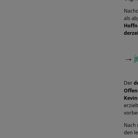
Nachd
als a
Hoffn
derze
→
j
Der
d
Offen
Kevin
erziel
vorber
Nach 
den le