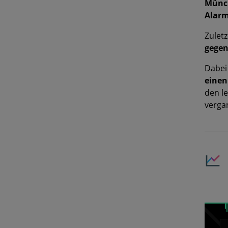
Münch
Alarm
Zulet
gegen
Dabei
einen
den l
verga