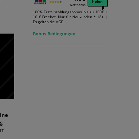
holen
Wettbonus
100% Ersteinzahlungsbonus bis zu 100€ +
10 € Freebet. Nur für Neukunden * 18+ |
Es gelten die AGB.
Bonus Bedingungen
ine
eg
em