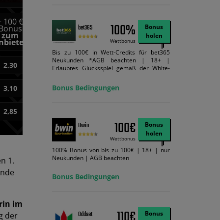
+
100 €
+
100 €
100%
bet365
Bonus
Bonus
Bonus
zum
zum
holen
nbieter
Anbieter
Wettbonus
Bis zu 100€ in Wett-Credits für bet365
Neukunden *AGB beachten | 18+ |
2,30
2,35
Erlaubtes Glücksspiel gemäß der White-
List | Suchtrisiken | Hilfe unter buwei.de.
Mindesteinzahlung 5€. Nur für neue
Bonus Bedingungen
3,10
3,30
Kunden. Bis zu €100 in Wett-Credits.
Melden Sie sich an, zahlen Sie €5 oder
mehr auf Ihr bet365-Konto ein und wir
2,85
3,00
geben Ihnen die entsprechende
100€
qualifizierende Einzahlung in Wett-Credits,
Bwin
Bonus
wenn Sie qualifizierende Wetten im
holen
gleichen Wert platzieren und diese
Wettbonus
abgerechnet werden. Mindestquoten,
100% Bonus von bis zu 100€ | 18+ | nur
Wett- und Zahlungsmethoden-Ausnahmen
Neukunden | AGB beachten
n 1.
gelten. Gewinne schließen den Einsatz von
Wett-Credits aus. Es gelten die AGB,
ende
Bonus Bedingungen
Zeitlimits und Ausnahmen. Der Bonus-
Code VIPANGEBOT kann während der
Anmeldung benutzt werden, jedoch ändert
dies den Angebotsbetrag in keinster
rin im
Weise.
110€
Oddset
Bonus
g der