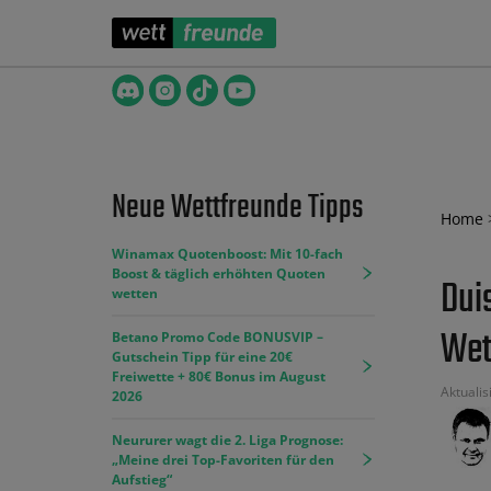
Fussball Tipps
Fussball Quoten
And
And
Bundesliga Tipps & Prognosen
Bundesliga Quoten
Sportwetten Apps im Test
Gratiswetten & Freebets
Baske
Wimb
Tipps
2. Liga Tipps – Experten-
Deutscher Meister
Deutsche Wettanbieter
Quotenboosts heute
Tour 
Prognosen zur 2. Bundesliga
Tenni
Neue Wettfreunde Tipps
Home
Bundesliga Absteiger
Wettanbieter mit PayPal
Bet365 Angebotscode
Forme
Champions League Tipps
Darts
Winamax Quotenboost: Mit 10-fach
Boost & täglich erhöhten Quoten
Dui
Bundesliga Torschützenkönig
Wettanbieter ohne Steuer
Betano Promo Code
Moto
wetten
Europa League Tipps
Handb
Wett
Betano Promo Code BONUSVIP –
2. Bundesliga Quoten
Fußball Wettanbieter
Bet at home Quotenboost
Supe
Gutschein Tipp für eine 20€
Freiwette + 80€ Bonus im August
Conference League Tipps
Eisho
Aktualis
2026
2. Bundesliga Meister
Darts Wettanbieter
Bwin Bonus Code
Neururer wagt die 2. Liga Prognose:
Fussball International Tipps
NFL T
„Meine drei Top-Favoriten für den
Expe
Aufstieg“
3. Liga Quoten
Neue Wettanbieter 2026
Interwetten Bonus Code