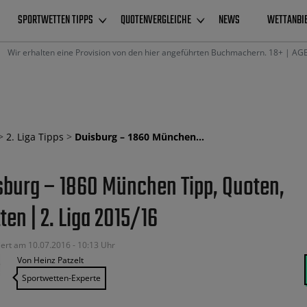
SPORTWETTEN TIPPS
QUOTENVERGLEICHE
NEWS
WETTANBIE
ere Sportwetten Tipps
ere Sportarten
[starrating_addon google=true]
Wir erhalten eine Provision von den hier angeführten Buchmachern. 18+ | AGB
tball NBA Prognosen und
ledon Wettquoten
Bra
Top
de France Wettquoten
s Tipps
>
2. Liga Tipps
>
Duisburg – 1860 München…
l 1 Weltmeister Quoten
 Tipps
sburg – 1860 München Tipp, Quoten,
 GP Weltmeister Quoten
all Tipps
en | 2. Liga 2015/16
r Bowl Wettquoten
ckey Tipps
iert am 10.07.2016 - 10:13 Uhr
Von Heinz Patzelt
ipps & Prognosen von
Sportwetten-Experte
rten