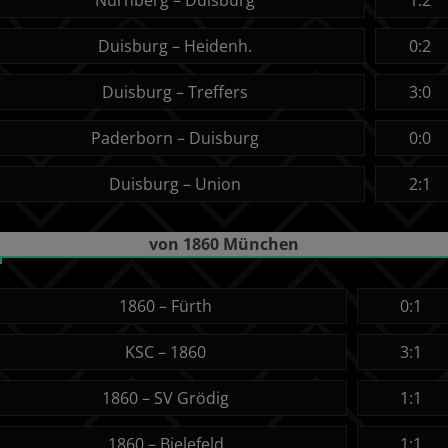
Nürnberg – Duisburg
1:2
Duisburg – Heidenh.
0:2
Duisburg – Treffers
3:0
Paderborn – Duisburg
0:0
Duisburg – Union
2:1
von 1860 München
1860 – Fürth
0:1
KSC – 1860
3:1
1860 – SV Grödig
1:1
1860 – Bielefeld
1:1