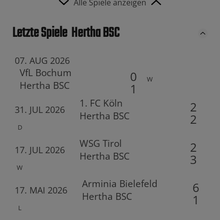
Alle Spiele anzeigen
Letzte Spiele
Hertha BSC
07. AUG 2026
VfL Bochum
0
W
Hertha BSC
1
1. FC Köln
2
31. JUL 2026
Hertha BSC
2
D
WSG Tirol
2
17. JUL 2026
Hertha BSC
3
W
Arminia Bielefeld
6
17. MAI 2026
Hertha BSC
1
L