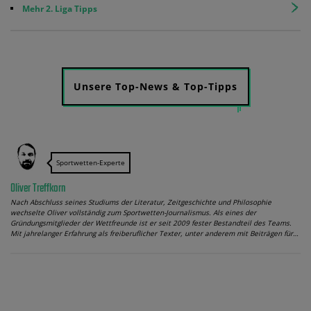
Mehr 2. Liga Tipps
Unsere Top-News & Top-Tipps
Sportwetten-Experte
Oliver Treffkorn
Nach Abschluss seines Studiums der Literatur, Zeitgeschichte und Philosophie
wechselte Oliver vollständig zum Sportwetten-Journalismus. Als eines der
Gründungsmitglieder der Wettfreunde ist er seit 2009 fester Bestandteil des Teams.
Mit jahrelanger Erfahrung als freiberuflicher Texter, unter anderem mit Beiträgen für…