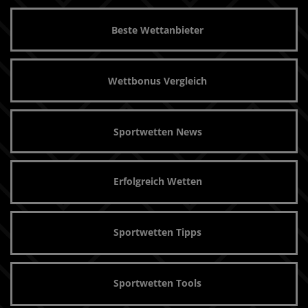
Beste Wettanbieter
Wettbonus Vergleich
Sportwetten News
Erfolgreich Wetten
Sportwetten Tipps
Sportwetten Tools