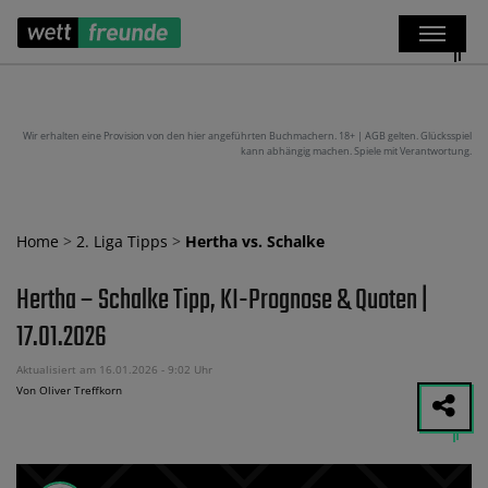
Wir erhalten eine Provision von den hier angeführten Buchmachern. 18+ | AGB gelten. Glücksspiel
kann abhängig machen. Spiele mit Verantwortung.
Home
>
2. Liga Tipps
>
Hertha vs. Schalke
Hertha – Schalke Tipp, KI-Prognose & Quoten |
17.01.2026
Aktualisiert am 16.01.2026 - 9:02 Uhr
Von Oliver Treffkorn