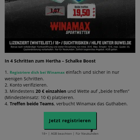
In 4 Schritten zum Hertha – Schalke Boost
1.
einfach und sicher in nur
Registriere dich bei Winamax
wenigen Schritten.
2. Konto verifizieren.
3. Mindestens
20 € einzahlen
und Wette auf „beide treffen“
(Mindesteinsatz: 10 €) platzieren.
4.
Treffen beide Teams
, verbucht Winamax das Guthaben.
Jetzt registrieren
18+ | AGB beachten | Für Neukunden