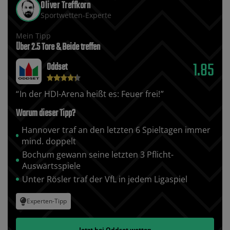
Oliver Treffkorn
Sportwetten-Experte
Mein Tipp
Über 2.5 Tore & Beide treffen
1.85
Oddset
In der HDI-Arena heißt es: Feuer frei!
Warum dieser Tipp?
Hannover traf an den letzten 6 Spieltagen immer
mind. doppelt
Bochum gewann seine letzten 3 Pflicht-
Auswärtsspiele
Unter Rösler traf der VfL in jedem Ligaspiel
Experten-Tipp
Jetzt bei
Oddset
wetten