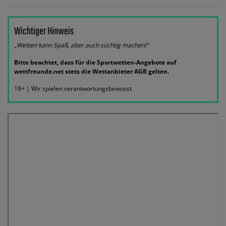
Wichtiger Hinweis
„Wetten kann Spaß, aber auch süchtig machen!“
Bitte beachtet, dass für die Sportwetten-Angebote auf
wettfreunde.net stets die Wettanbieter AGB gelten.
18+ | Wir spielen verantwortungsbewusst