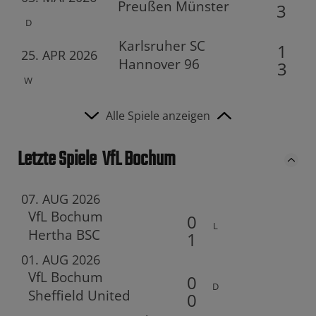
Preußen Münster
3
D
Karlsruher SC
1
25. APR 2026
Hannover 96
3
W
Alle Spiele anzeigen
Letzte Spiele
VfL Bochum
07. AUG 2026
VfL Bochum
0
L
Hertha BSC
1
01. AUG 2026
VfL Bochum
0
D
Sheffield United
0