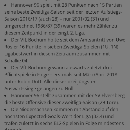
Hannover 96 spielt mit 28 Punkten nach 15 Partien
seine beste Zweitliga-Saison seit der letzten Aufstiegs-
Saison 2016/17 (auch 28) – nur 2001/02 (31) und
umgerechnet 1986/87 (39) waren es mehr Zähler zu
diesem Zeitpunkt in der eingl. 2. Liga.
Der VfL Bochum holte seit dem Amtsantritt von Uwe
Rösler 16 Punkte in sieben Zweitliga-Spielen (1U, 1N) –
Ligabestwert in diesem Zeitraum zusammen mit
Schalke 04.
Der VfL Bochum gewann auswärts zuletzt drei
Pflichtspiele in Folge – erstmals seit März/April 2018
unter Robin Dutt. Alle dieser drei jüngsten
Auswärtssiege gelangen zu Null.
Hannover 96 stellt zusammen mit der SV Elversberg
die beste Offensive dieser Zweitliga-Saison (29 Tore).
Die Niedersachsen kommen mit Abstand auf den
höchsten Expected-Goals-Wert der Liga (32.4) und
trafen zuletzt in sechs BL2-Spielen in Folge mindestens