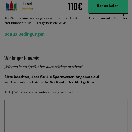
110€
Oddset
Bonus holen
100% Ersteinzahlungsbonus bis zu 100€ + 10 € Freebet. Nur für
Neukunden * 18+ | Es gelten die AGB.
Bonus Bedingungen
Wichtiger Hinweis
„Wetten kann Spaß, aber auch süchtig machen!“
Bitte beachtet, dass für die Sportwetten-Angebote auf
wettfreunde.net stets die Wettanbieter AGB gelten.
18+ | Wir spielen verantwortungsbewusst