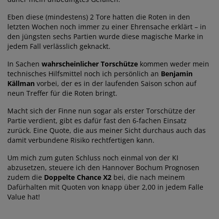
Eben diese (mindestens) 2 Tore hatten die Roten in den
letzten Wochen noch immer zu einer Ehrensache erklärt – in
den jüngsten sechs Partien wurde diese magische Marke in
jedem Fall verlässlich geknackt.
In Sachen
wahrscheinlicher Torschütze
kommen weder mein
technisches Hilfsmittel noch ich persönlich an
Benjamin
Källman
vorbei, der es in der laufenden Saison schon auf
neun Treffer für die Roten bringt.
Macht sich der Finne nun sogar als erster Torschütze der
Partie verdient, gibt es dafür fast den 6-fachen Einsatz
zurück. Eine Quote, die aus meiner Sicht durchaus auch das
damit verbundene Risiko rechtfertigen kann.
Um mich zum guten Schluss noch einmal von der KI
abzusetzen, steuere ich den Hannover Bochum Prognosen
zudem die
Doppelte Chance X2
bei, die nach meinem
Dafürhalten mit Quoten von knapp über 2,00 in jedem Falle
Value hat!