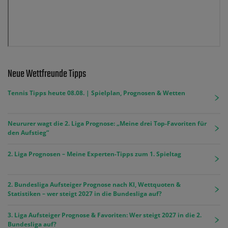
Neue Wettfreunde Tipps
Tennis Tipps heute 08.08. | Spielplan, Prognosen & Wetten
Neururer wagt die 2. Liga Prognose: „Meine drei Top-Favoriten für
den Aufstieg“
2. Liga Prognosen – Meine Experten-Tipps zum 1. Spieltag
2. Bundesliga Aufsteiger Prognose nach KI, Wettquoten &
Statistiken – wer steigt 2027 in die Bundesliga auf?
3. Liga Aufsteiger Prognose & Favoriten: Wer steigt 2027 in die 2.
Bundesliga auf?