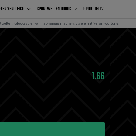
TER VERGLEICH
SPORTWETTEN BONUS
SPORT IM TV
 gelten. Glücksspiel kann abhängig machen. Spiele mit Verantwortung.
ndneue Tipps !
 Sportwetten Events
Tennis Tipps
General
Sportwetten News
Uncategorized
Sportwetten News
General
Tennis Tipps heute 07.08. | Spielplan,
WM Wetten & Weltmeister Quoten –
Aktualisiert Aug. 7
Aktualisiert Juli 19
Sportwetten News
General
Neururer wagt die 2. Liga Prognose:
Super Bowl Wettquoten & NFL Wetten:
Aktualisiert Aug. 7
Aktualisiert Juli 27
Sportwetten News
2. Bundesliga Aufsteiger Prognose nach
Bundesliga Meister Quoten & Wetten
Prognosen & Wetten
wer gewinnt die WM 2026?
Aktualisiert Aug. 7
Aktualisiert Aug. 3
3. Liga Aufsteiger Prognose & Favoriten:
Champions League Quoten | Wettquoten
„Meine drei Top-Favoriten für den
Wer gewinnt den Super Bowl 2027?
Aktualisiert Aug. 7
Aktualisiert Aug. 5
Wolfsburg Meister & Aufstieg Prognose
KI, Wettquoten & Statistiken – wer
2027 – Wer wird deutscher Meister?
Aktualisiert Aug. 7
Wer steigt 2027 in die 2. Bundesliga auf?
CL Sieger 2027 & beste Wetten
Aufstieg“
mit Wettquoten: Marschieren die Wölfe
steigt 2027 in die Bundesliga auf?
1.66
zurück in die Bundesliga?