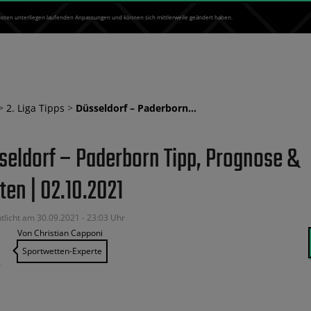
ten unterliegen laufenden Anpassungen und können sich mittlerweile geändert haben.
Sportwetten Tipps
>
2. Liga Tipps
>
Düsseldorf – Paderborn…
seldorf – Paderborn Tipp, Prognose &
ten | 02.10.2021
tlicht am 30.09.2021 - 23:03 Uhr
Von Christian Capponi
Sportwetten-Experte
WhatsApp