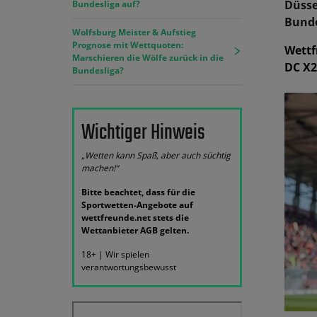
Düsse
Bundesliga auf?
Bunde
Wolfsburg Meister & Aufstieg
Prognose mit Wettquoten:
Wettf
Marschieren die Wölfe zurück in die
DC X2
Bundesliga?
Wichtiger Hinweis
„Wetten kann Spaß, aber auch süchtig
machen!“
Bitte beachtet, dass für die
Sportwetten-Angebote auf
wettfreunde.net stets die
Wettanbieter AGB gelten.
18+ | Wir spielen
verantwortungsbewusst