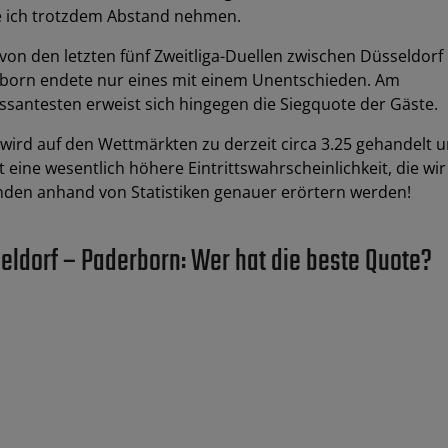
 ich trotzdem Abstand nehmen.
von den letzten fünf Zweitliga-Duellen zwischen Düsseldorf
born endete nur eines mit einem Unentschieden. Am
essantesten erweist sich hingegen die Siegquote der Gäste.
 wird auf den Wettmärkten zu derzeit circa 3.25 gehandelt 
t eine wesentlich höhere Eintrittswahrscheinlichkeit, die wir
nden anhand von Statistiken genauer erörtern werden!
eldorf – Paderborn: Wer hat die beste Quote?