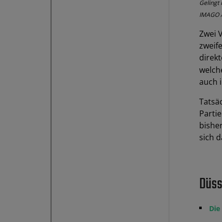
Gelingt
IMAGO /
Zwei V
zweif
direk
welch
auch 
Tatsä
Parti
bisher
sich 
Düss
Die