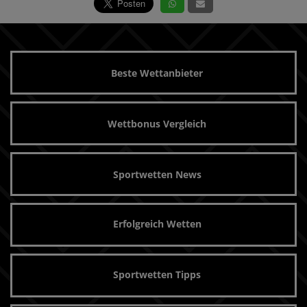
Beste Wettanbieter
Wettbonus Vergleich
Sportwetten News
Erfolgreich Wetten
Sportwetten Tipps