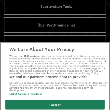
Sportwetten Tools
Über Wettfreunde.net
Herausgeberrichtlinien
We Care About Your Privacy
We and our
1006
partners store and access personal data, like browsing data or
unique identifiers, on your device. Selecting I Accept enables tracking technologies
to support the purposes shown under we and our partners process data to provide.
Unsere Autoren
If trackers are disabled, some content and ads you see may not be as relevant to
you. You can resurface this menu to change your choices or withdraw consent at
any time by clicking the Show Purposes link on the bottom of the webpage [or the
floating icon on the bottom-left of the webpage, if applicable]. Your choices will
have effect within our Website. For more details, refer to our Privacy Policy.
We and our partners process data to provide:
Archiv
Use precise geolocation data. Actively scan device characteristics for identification.
Store and/or access information on a device. Personalised advertising and content,
advertising and content measurement, audience research and services
development.
List of Partners (vendors)
Kontaktiere uns noch heute!
I Accept