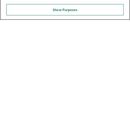
Show Purposes
E-MAIL
Folge uns auf:
Sport-Daten zur Verfügung gestellt von
WETTFREUNDE.NET IST STOLZER PARTNER VON