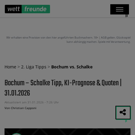
Wir erhalten eine Provision von den hier angeführten Buchmachern. 18+ | AGB gelten. Glücksspiel
kann abhängig machen. Spiele mit Verantwortung.
Home
>
2. Liga Tipps
>
Bochum vs. Schalke
Bochum – Schalke Tipp, KI-Prognose & Quoten |
31.01.2026
Aktualisiert am 31.01.2026 - 7:26 Uhr
Von Christian Capponi