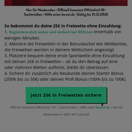
So bekommst du deine 25€ in Freiwette ohne Einzahlung:
1.
innerhalb von
Registriere dich sicher und einfach bei NEO.bet
wenigen Minuten.
2. Aktiviere die Freiwetten in der Bonuskachel des Wettkontos,
die Freiwetten werden in deinem Wettschein angezeigt.
3. Platziere bequem deine erste Sportwette ohne Einzahlung
mit deinen 25€ in Freiwetten – ob du den Betrag auf eine
oder mehrere Wetten aufteilst, bleibt dir überlassen.
4. Sichere dir zusätzlich als Neukunde deinen Starter Bonus
(200% bis zu 50€) oder deinen Profi Bonus (100% bis zu 100€).
Jetzt 25€ in Freiwetten sichern
Offiziell lizenziert (Whitelist) 18+ | Suchtrisiken | Hilfe unter
buwei.de
| Nur für
Neukunden in GER, AUT und LUX