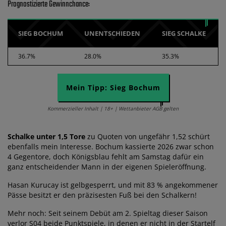
Prognostizierte Gewinnchance:
SIEG BOCHUM
UNENTSCHIEDEN
SIEG SCHALKE
36.7%
28.0%
35.3%
Mein Tipp: Sieg Bochum
Kommerzieller Inhalt | 18+ | Wettanbieter AGB gelten
Schalke unter 1,5 Tore
zu Quoten von ungefähr 1,52 schürt
ebenfalls mein Interesse. Bochum kassierte 2026 zwar schon
4 Gegentore, doch Königsblau fehlt am Samstag dafür ein
ganz entscheidender Mann in der eigenen Spieleröffnung.
Hasan Kurucay ist gelbgesperrt, und mit 83 % angekommener
Pässe besitzt er den präzisesten Fuß bei den Schalkern!
Mehr noch: Seit seinem Debüt am 2. Spieltag dieser Saison
verlor S04 beide Punktspiele, in denen er nicht in der Startelf