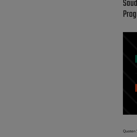
Saud
Prog
Quoten 