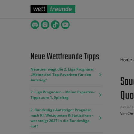
Fussball Tipps
Fussball Quoten
And
And
Bundesliga Tipps & Prognosen
Bundesliga Quoten
Sportwetten Apps im Test
Gratiswetten & Freebets
Baske
Wimb
Tipps
2. Liga Tipps – Experten-
Deutscher Meister
Deutsche Wettanbieter
Quotenboosts heute
Tour 
Prognosen zur 2. Bundesliga
Tenni
Neue Wettfreunde Tipps
Home
Bundesliga Absteiger
Wettanbieter mit PayPal
Bet365 Angebotscode
Forme
Champions League Tipps
Darts
Neururer wagt die 2. Liga Prognose:
„Meine drei Top-Favoriten für den
Sau
Bundesliga Torschützenkönig
Wettanbieter ohne Steuer
Betano Promo Code
Moto
Aufstieg“
Europa League Tipps
Handb
Quo
2. Liga Prognosen – Meine Experten-
2. Bundesliga Quoten
Fußball Wettanbieter
Bet at home Quotenboost
Supe
Tipps zum 1. Spieltag
Conference League Tipps
Eisho
Aktualis
2. Bundesliga Aufsteiger Prognose
2. Bundesliga Meister
Darts Wettanbieter
Bwin Bonus Code
Von Chr
nach KI, Wettquoten & Statistiken –
wer steigt 2027 in die Bundesliga
Fussball International Tipps
NFL T
auf?
Expe
3. Liga Quoten
Neue Wettanbieter 2026
Interwetten Bonus Code