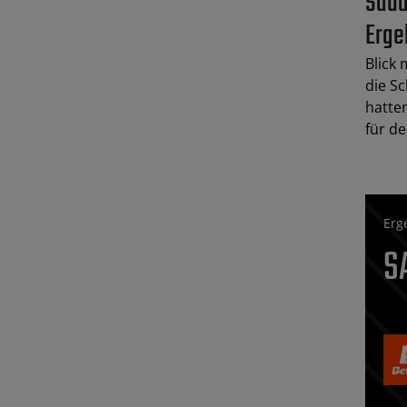
Saud
Erge
Blick 
die S
hatten
für de
Erg
S