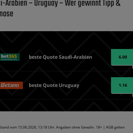
i-Arabien – Uruguay – Wer gewinnt Tipp &
nose
beste Quote Saudi-Arabien
6.00
beste Quote Uruguay
1.16
Stand vom 15.06.2026, 13:18 Uhr. Angaben ohne Gewähr. 18+ | AGB gelten