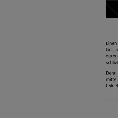
Einen
Gesch
euren
schli
Denn 
mittel
teilne