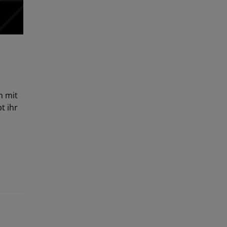
m mit
t ihr