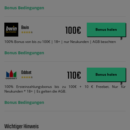
Credits. Melden Sie sich an, zahlen Sie €5 oder mehr auf Ihr bet365-Konto
ein und wir geben Ihnen die entsprechende qualifizierende Einzahlung in
Bonus Bedingungen
Wett-Credits, wenn Sie qualifizierende Wetten im gleichen Wert platzieren
und diese abgerechnet werden. Mindestquoten, Wett- und
Zahlungsmethoden-Ausnahmen gelten. Gewinne schließen den Einsatz von
Wett-Credits aus. Es gelten die AGB, Zeitlimits und Ausnahmen. Der Bonus-
100€
Bwin
Code VIPANGEBOT kann während der Anmeldung benutzt werden, jedoch
Bonus holen
ändert dies den Angebotsbetrag in keinster Weise.
100% Bonus von bis zu 100€ | 18+ | nur Neukunden | AGB beachten
Bonus Bedingungen
110€
Oddset
Bonus holen
100% Ersteinzahlungsbonus bis zu 100€ + 10 € Freebet. Nur für
Neukunden * 18+ | Es gelten die AGB.
Bonus Bedingungen
Wichtiger Hinweis