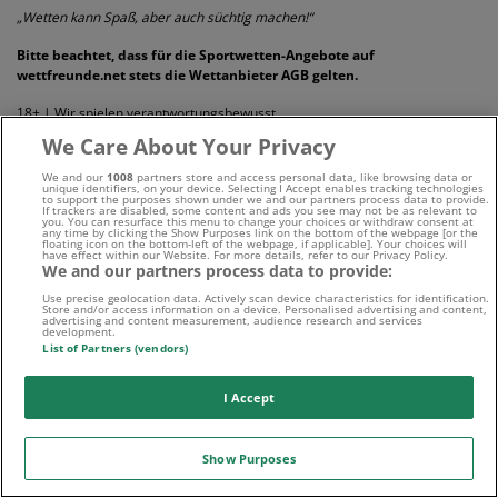
„Wetten kann Spaß, aber auch süchtig machen!“
Bitte beachtet, dass für die Sportwetten-Angebote auf
wettfreunde.net stets die Wettanbieter AGB gelten.
18+ | Wir spielen verantwortungsbewusst
We Care About Your Privacy
We and our
1008
partners store and access personal data, like browsing data or
unique identifiers, on your device. Selecting I Accept enables tracking technologies
to support the purposes shown under we and our partners process data to provide.
If trackers are disabled, some content and ads you see may not be as relevant to
you. You can resurface this menu to change your choices or withdraw consent at
any time by clicking the Show Purposes link on the bottom of the webpage [or the
floating icon on the bottom-left of the webpage, if applicable]. Your choices will
have effect within our Website. For more details, refer to our Privacy Policy.
We and our partners process data to provide:
Use precise geolocation data. Actively scan device characteristics for identification.
Store and/or access information on a device. Personalised advertising and content,
advertising and content measurement, audience research and services
development.
List of Partners (vendors)
I Accept
Show Purposes