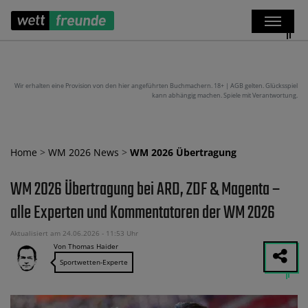
Wir erhalten eine Provision von den hier angeführten Buchmachern. 18+ | AGB gelten. Glücksspiel
kann abhängig machen. Spiele mit Verantwortung.
Home
>
WM 2026 News
>
WM 2026 Übertragung
WM 2026 Übertragung bei ARD, ZDF & Magenta –
alle Experten und Kommentatoren der WM 2026
Aktualisiert am 24.06.2026 - 11:53 Uhr
Von Thomas Haider
Sportwetten-Experte