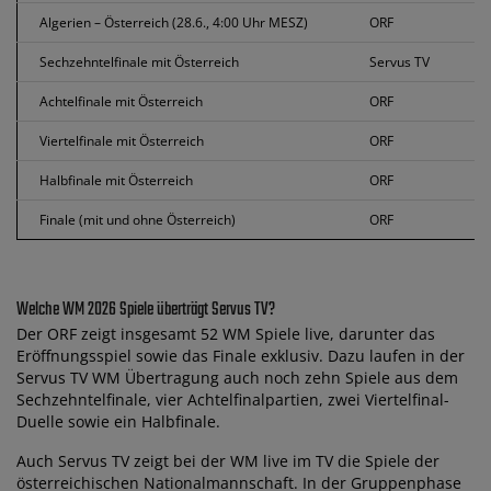
Algerien – Österreich (28.6., 4:00 Uhr MESZ)
ORF
Sechzehntelfinale mit Österreich
Servus TV
Achtelfinale mit Österreich
ORF
Viertelfinale mit Österreich
ORF
Halbfinale mit Österreich
ORF
Finale (mit und ohne Österreich)
ORF
Welche WM 2026 Spiele überträgt Servus TV?
Der ORF zeigt insgesamt 52 WM Spiele live, darunter das
Eröffnungsspiel sowie das Finale exklusiv. Dazu laufen in der
Servus TV WM Übertragung auch noch zehn Spiele aus dem
Sechzehntelfinale, vier Achtelfinalpartien, zwei Viertelfinal-
Duelle sowie ein Halbfinale.
Auch Servus TV zeigt bei der WM live im TV die Spiele der
österreichischen Nationalmannschaft. In der Gruppenphase