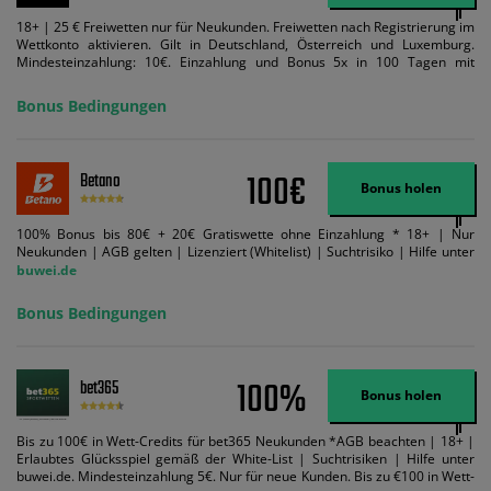
18+ | 25 € Freiwetten nur für Neukunden. Freiwetten nach Registrierung im
Wettkonto aktivieren. Gilt in Deutschland, Österreich und Luxemburg.
Mindesteinzahlung: 10€. Einzahlung und Bonus 5x in 100 Tagen mit
Mindestquote 1,5 umsetzen. Maximaler Umsatz: Bonusbetrag pro Wette.
Bedingungen können geändert werden. AGB gelten. Lizenziert; Hilfe bei
Bonus Bedingungen
Suchtrisiken: buwei.de.
100€
Betano
Bonus holen
100% Bonus bis 80€ + 20€ Gratiswette ohne Einzahlung * 18+ | Nur
Neukunden | AGB gelten | Lizenziert (Whitelist) | Suchtrisiko | Hilfe unter
buwei.de
Bonus Bedingungen
100%
bet365
Bonus holen
Bis zu 100€ in Wett-Credits für bet365 Neukunden *AGB beachten | 18+ |
Erlaubtes Glücksspiel gemäß der White-List | Suchtrisiken | Hilfe unter
buwei.de. Mindesteinzahlung 5€. Nur für neue Kunden. Bis zu €100 in Wett-