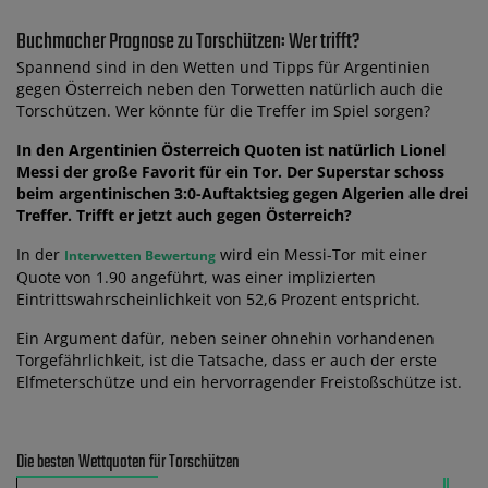
Buchmacher Prognose zu Torschützen: Wer trifft?
Spannend sind in den Wetten und Tipps für Argentinien
gegen Österreich neben den Torwetten natürlich auch die
Torschützen. Wer könnte für die Treffer im Spiel sorgen?
In den Argentinien Österreich Quoten ist natürlich Lionel
Messi der große Favorit für ein Tor. Der Superstar schoss
beim argentinischen 3:0-Auftaktsieg gegen Algerien alle drei
Treffer. Trifft er jetzt auch gegen Österreich?
In der
wird ein Messi-Tor mit einer
Interwetten Bewertung
Quote von 1.90 angeführt, was einer implizierten
Eintrittswahrscheinlichkeit von 52,6 Prozent entspricht.
Ein Argument dafür, neben seiner ohnehin vorhandenen
Torgefährlichkeit, ist die Tatsache, dass er auch der erste
Elfmeterschütze und ein hervorragender Freistoßschütze ist.
Die besten Wettquoten für Torschützen