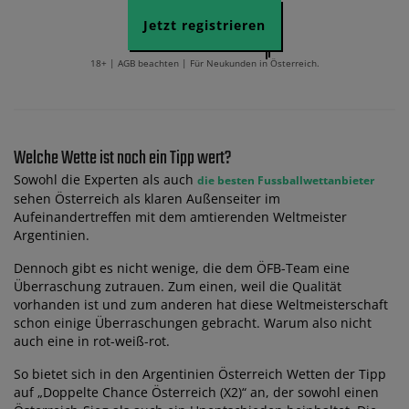
Jetzt registrieren
18+ | AGB beachten | Für Neukunden in Österreich.
Welche Wette ist noch ein Tipp wert?
Sowohl die Experten als auch
die besten Fussballwettanbieter
sehen Österreich als klaren Außenseiter im
Aufeinandertreffen mit dem amtierenden Weltmeister
Argentinien.
Dennoch gibt es nicht wenige, die dem ÖFB-Team eine
Überraschung zutrauen. Zum einen, weil die Qualität
vorhanden ist und zum anderen hat diese Weltmeisterschaft
schon einige Überraschungen gebracht. Warum also nicht
auch eine in rot-weiß-rot.
So bietet sich in den Argentinien Österreich Wetten der Tipp
auf „Doppelte Chance Österreich (X2)“ an, der sowohl einen