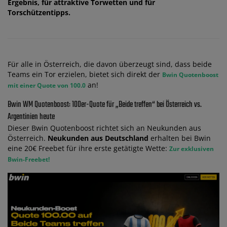
Ergebnis, für attraktive Torwetten und für
Torschützentipps.
Für alle in Österreich, die davon überzeugt sind, dass beide
Teams ein Tor erzielen, bietet sich direkt der
Bwin Quotenboost
an!
mit einer Quote von 100.0
Bwin WM Quotenboost: 100er-Quote für „Beide treffen“ bei Österreich vs.
Argentinien heute
Dieser Bwin Quotenboost richtet sich an Neukunden aus
Österreich.
Neukunden aus Deutschland
erhalten bei Bwin
eine 20€ Freebet für ihre erste getätigte Wette:
Zur exklusiven
Bwin-Freebet!