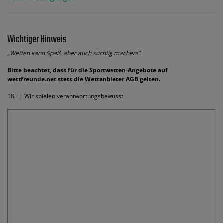
Wichtiger Hinweis
„Wetten kann Spaß, aber auch süchtig machen!“
Bitte beachtet, dass für die Sportwetten-Angebote auf
wettfreunde.net stets die Wettanbieter AGB gelten.
18+ | Wir spielen verantwortungsbewusst