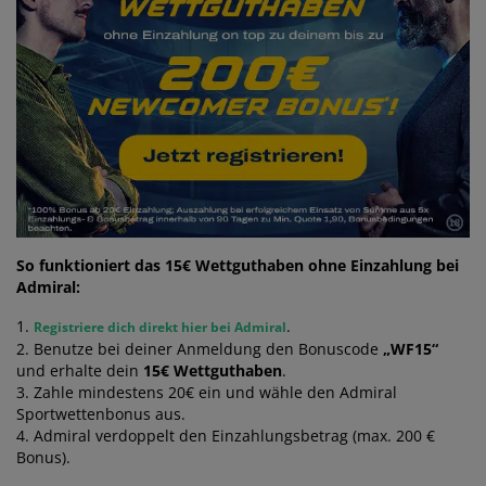
So funktioniert das 15€ Wettguthaben ohne Einzahlung bei
Admiral:
1.
.
Registriere dich direkt hier bei Admiral
2. Benutze bei deiner Anmeldung den Bonuscode
„WF15“
und erhalte dein
15€ Wettguthaben
.
3. Zahle mindestens 20€ ein und wähle den Admiral
Sportwettenbonus aus.
4. Admiral verdoppelt den Einzahlungsbetrag (max. 200 €
Bonus).