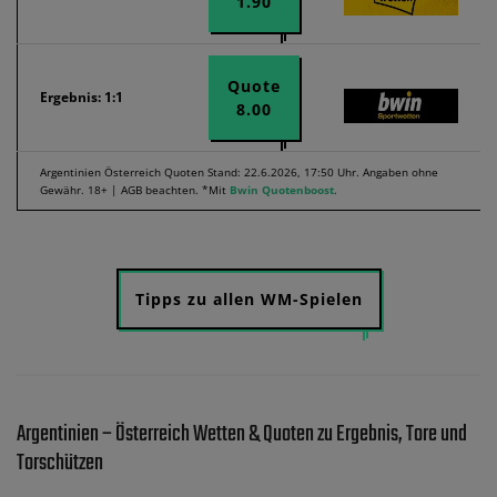
1.90
Quote
Ergebnis: 1:1
8.00
Argentinien Österreich Quoten Stand: 22.6.2026, 17:50 Uhr. Angaben ohne
Gewähr. 18+ | AGB beachten. *Mit
Bwin Quotenboost
.
Tipps zu allen WM-Spielen
Argentinien – Österreich Wetten & Quoten zu Ergebnis, Tore und
Torschützen