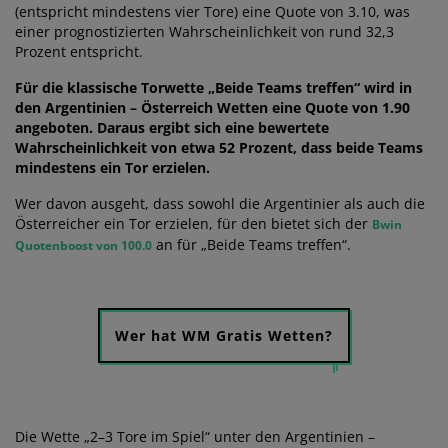
(entspricht mindestens vier Tore) eine Quote von 3.10, was
einer prognostizierten Wahrscheinlichkeit von rund 32,3
Prozent entspricht.
Für die klassische Torwette „Beide Teams treffen“ wird in
den Argentinien – Österreich Wetten eine Quote von 1.90
angeboten. Daraus ergibt sich eine bewertete
Wahrscheinlichkeit von etwa 52 Prozent, dass beide Teams
mindestens ein Tor erzielen.
Wer davon ausgeht, dass sowohl die Argentinier als auch die
Österreicher ein Tor erzielen, für den bietet sich der
Bwin
an für „Beide Teams treffen“.
Quotenboost von 100.0
Wer hat WM Gratis Wetten?
Die Wette „2–3 Tore im Spiel“ unter den Argentinien –