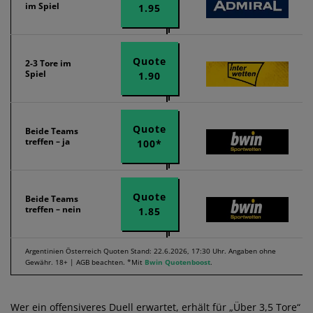
im Spiel
1.95
Quote
2-3 Tore im
Spiel
1.90
Quote
Beide Teams
treffen – ja
100*
Quote
Beide Teams
treffen – nein
1.85
Argentinien Österreich Quoten Stand: 22.6.2026, 17:30 Uhr. Angaben ohne
Gewähr. 18+ | AGB beachten. *Mit
Bwin Quotenboost
.
Wer ein offensiveres Duell erwartet, erhält für „Über 3,5 Tore“