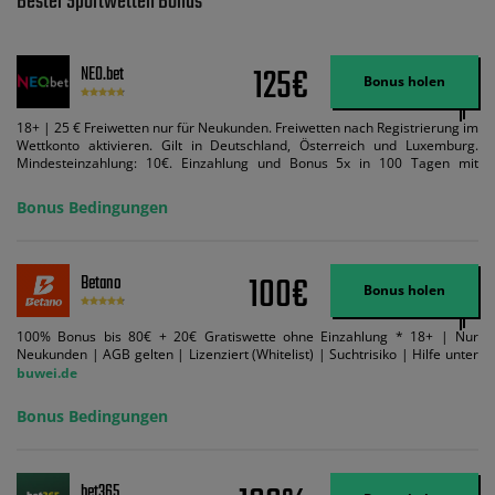
Bester Sportwetten Bonus
125€
NEO.bet
Bonus holen
18+ | 25 € Freiwetten nur für Neukunden. Freiwetten nach Registrierung im
Wettkonto aktivieren. Gilt in Deutschland, Österreich und Luxemburg.
Mindesteinzahlung: 10€. Einzahlung und Bonus 5x in 100 Tagen mit
Mindestquote 1,5 umsetzen. Maximaler Umsatz: Bonusbetrag pro Wette.
Bedingungen können geändert werden. AGB gelten. Lizenziert; Hilfe bei
Bonus Bedingungen
Suchtrisiken: buwei.de.
100€
Betano
Bonus holen
100% Bonus bis 80€ + 20€ Gratiswette ohne Einzahlung * 18+ | Nur
Neukunden | AGB gelten | Lizenziert (Whitelist) | Suchtrisiko | Hilfe unter
buwei.de
Bonus Bedingungen
bet365