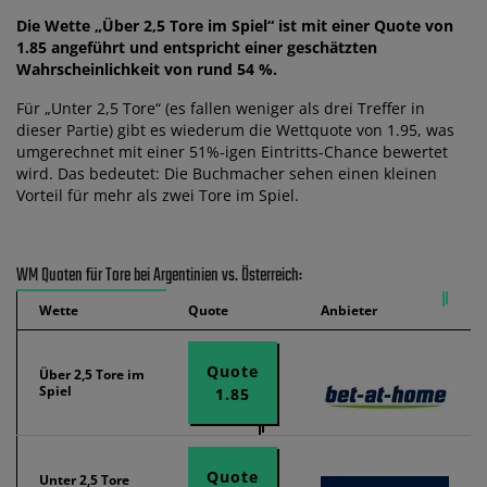
Die Wette „Über 2,5 Tore im Spiel“ ist mit einer Quote von
1.85 angeführt und entspricht einer geschätzten
Wahrscheinlichkeit von rund 54 %.
Für „Unter 2,5 Tore“ (es fallen weniger als drei Treffer in
dieser Partie) gibt es wiederum die Wettquote von 1.95, was
umgerechnet mit einer 51%-igen Eintritts-Chance bewertet
wird. Das bedeutet: Die Buchmacher sehen einen kleinen
Vorteil für mehr als zwei Tore im Spiel.
WM Quoten für Tore bei Argentinien vs. Österreich:
Wette
Quote
Anbieter
Quote
Über 2,5 Tore im
Spiel
1.85
Quote
Unter 2,5 Tore