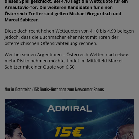
dieses Spiel geschickt. Bei 4.10 liegt die Wettquote für ein
Arnautovic-Tor. Die weiteren Kandidaten für einen
Österreich-Treffer sind gelten Michael Gregoritsch und
Marcel Sabitzer.
Diese doch recht hohen Wettquoten von 4.10 bis 4.90 belegen
jedoch, dass die Buchmacher eher nicht mit Toren der
österreichischen Offensivabteilung rechnen.
Wer bei seinen Argentinien – Österreich Wetten noch etwas
mehr Risiko nehmen möchte, findet im Mittelfeld Marcel
Sabitzer mit einer Quote von 6.50.
Nur in Österreich: 15€ Gratis-Guthaben zum Newcomer Bonus