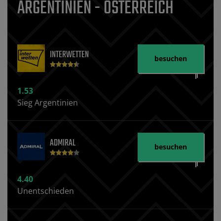
ARGENTINIEN - ÖSTERREICH
INTERWETTEN
besuchen
1.53
Sieg Argentinien
ADMIRAL
besuchen
4.40
Unentschieden