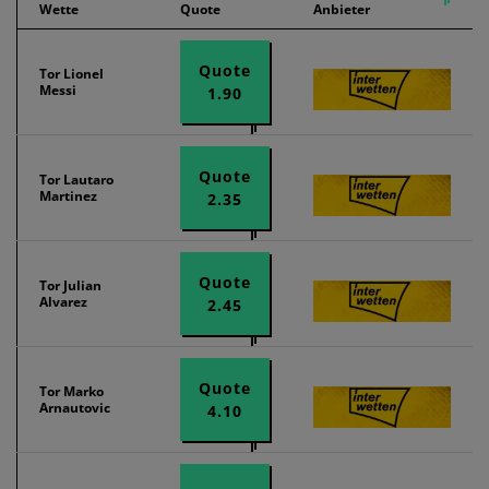
Wette
Quote
Anbieter
Quote
Tor Lionel
Messi
1.90
Quote
Tor Lautaro
Martinez
2.35
Quote
Tor Julian
Alvarez
2.45
Quote
Tor Marko
Arnautovic
4.10