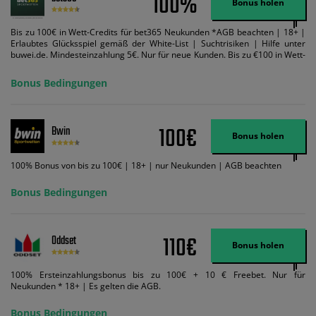
100%
Bonus holen
Bis zu 100€ in Wett-Credits für bet365 Neukunden *AGB beachten | 18+ |
Erlaubtes Glücksspiel gemäß der White-List | Suchtrisiken | Hilfe unter
buwei.de. Mindesteinzahlung 5€. Nur für neue Kunden. Bis zu €100 in Wett-
Credits. Melden Sie sich an, zahlen Sie €5 oder mehr auf Ihr bet365-Konto
ein und wir geben Ihnen die entsprechende qualifizierende Einzahlung in
Bonus Bedingungen
Wett-Credits, wenn Sie qualifizierende Wetten im gleichen Wert platzieren
und diese abgerechnet werden. Mindestquoten, Wett- und
Zahlungsmethoden-Ausnahmen gelten. Gewinne schließen den Einsatz von
Wett-Credits aus. Es gelten die AGB, Zeitlimits und Ausnahmen. Der Bonus-
100€
Bwin
Code VIPANGEBOT kann während der Anmeldung benutzt werden, jedoch
Bonus holen
ändert dies den Angebotsbetrag in keinster Weise.
100% Bonus von bis zu 100€ | 18+ | nur Neukunden | AGB beachten
Bonus Bedingungen
110€
Oddset
Bonus holen
100% Ersteinzahlungsbonus bis zu 100€ + 10 € Freebet. Nur für
Neukunden * 18+ | Es gelten die AGB.
Bonus Bedingungen