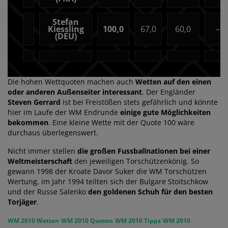
Stefan
Kiessling
100,0
67,0
60,0
–
(DEU)
Die hohen Wettquoten machen auch
Wetten auf den einen
oder anderen Außenseiter interessant
. Der Engländer
Steven Gerrard
ist bei Freistößen stets gefährlich und könnte
hier im Laufe der WM Endrunde
einige gute Möglichkeiten
bekommen
. Eine kleine Wette mit der Quote 100 wäre
durchaus überlegenswert.
Nicht immer stellen
die großen Fussballnationen bei einer
Weltmeisterschaft
den jeweiligen Torschützenkönig. So
gewann 1998 der Kroate Davor Suker die WM Torschützen
Wertung, im Jahr 1994 teilten sich der Bulgare Stoitschkow
und der Russe Salenko
den goldenen Schuh für den besten
Torjäger
.
WM 2010 Wetten
WM 2010 Quoten
WM 2010 Tipps
WM 2010