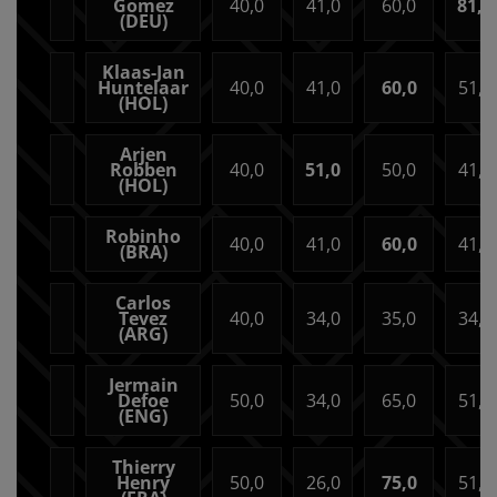
Gomez
40,0
41,0
60,0
81,0
(DEU)
Klaas-Jan
Huntelaar
40,0
41,0
60,0
51,0
(HOL)
Arjen
Robben
40,0
51,0
50,0
41,0
(HOL)
Robinho
40,0
41,0
60,0
41,0
(BRA)
Carlos
Tevez
40,0
34,0
35,0
34,0
(ARG)
Jermain
Defoe
50,0
34,0
65,0
51,0
(ENG)
Thierry
Henry
50,0
26,0
75,0
51,0