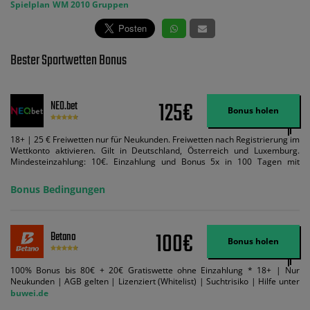
Spielplan
WM 2010 Gruppen
Bester Sportwetten Bonus
125€
NEO.bet
Bonus holen
18+ | 25 € Freiwetten nur für Neukunden. Freiwetten nach Registrierung im
Wettkonto aktivieren. Gilt in Deutschland, Österreich und Luxemburg.
Mindesteinzahlung: 10€. Einzahlung und Bonus 5x in 100 Tagen mit
Mindestquote 1,5 umsetzen. Maximaler Umsatz: Bonusbetrag pro Wette.
Bedingungen können geändert werden. AGB gelten. Lizenziert; Hilfe bei
Bonus Bedingungen
Suchtrisiken: buwei.de.
100€
Betano
Bonus holen
100% Bonus bis 80€ + 20€ Gratiswette ohne Einzahlung * 18+ | Nur
Neukunden | AGB gelten | Lizenziert (Whitelist) | Suchtrisiko | Hilfe unter
buwei.de