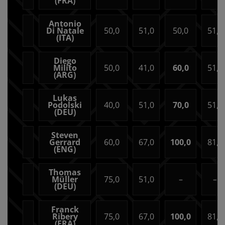
(FRA)
Antonio
Di Natale
50,0
51,0
50,0
51,0
(ITA)
Diego
Milito
50,0
41,0
60,0
51,0
(ARG)
Lukas
Podolski
40,0
51,0
70,0
51,0
(DEU)
Steven
Gerrard
60,0
67,0
100,0
81,0
(ENG)
Thomas
Müller
75,0
51,0
–
–
(DEU)
Franck
Ribery
75,0
67,0
100,0
81,0
(FRA)