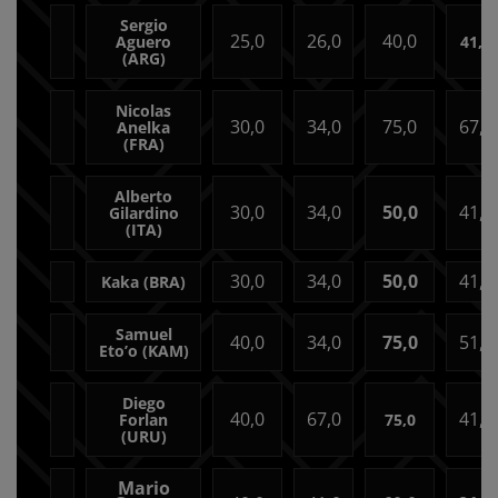
Sergio
25,0
26,0
40,0
Aguero
41,0
(ARG)
Nicolas
30,0
34,0
75,0
67,0
Anelka
(FRA)
Alberto
30,0
34,0
50,0
41,0
Gilardino
(ITA)
30,0
34,0
50,0
41,0
Kaka (BRA)
Samuel
40,0
34,0
75,0
51,0
Eto’o (KAM)
Diego
40,0
67,0
41,0
Forlan
75,0
(URU)
Mario