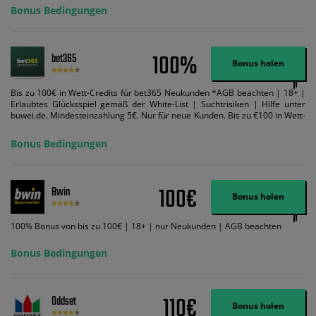
Bonus Bedingungen
100%
bet365
Bonus holen
Bis zu 100€ in Wett-Credits für bet365 Neukunden *AGB beachten | 18+ |
Erlaubtes Glücksspiel gemäß der White-List | Suchtrisiken | Hilfe unter
buwei.de. Mindesteinzahlung 5€. Nur für neue Kunden. Bis zu €100 in Wett-
Credits. Melden Sie sich an, zahlen Sie €5 oder mehr auf Ihr bet365-Konto
ein und wir geben Ihnen die entsprechende qualifizierende Einzahlung in
Bonus Bedingungen
Wett-Credits, wenn Sie qualifizierende Wetten im gleichen Wert platzieren
und diese abgerechnet werden. Mindestquoten, Wett- und
Zahlungsmethoden-Ausnahmen gelten. Gewinne schließen den Einsatz von
Wett-Credits aus. Es gelten die AGB, Zeitlimits und Ausnahmen. Der Bonus-
100€
Bwin
Code VIPANGEBOT kann während der Anmeldung benutzt werden, jedoch
Bonus holen
ändert dies den Angebotsbetrag in keinster Weise.
100% Bonus von bis zu 100€ | 18+ | nur Neukunden | AGB beachten
Bonus Bedingungen
110€
Oddset
Bonus holen