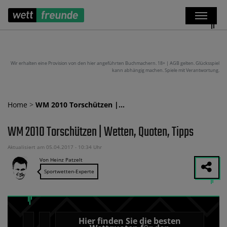
Wir erhalten eine Provision von den hier angeführten Buchmachern. 18+ | AGB gelten. Glücksspiel
kann abhängig machen. Spiele mit Verantwortung.
Home
>
WM 2010 Torschützen |…
WM 2010 Torschützen | Wetten, Quoten, Tipps
Aktualisiert am 05.04.2017 - 10:34 Uhr
Von Heinz Patzelt
Sportwetten-Experte
Hier finden Sie die besten