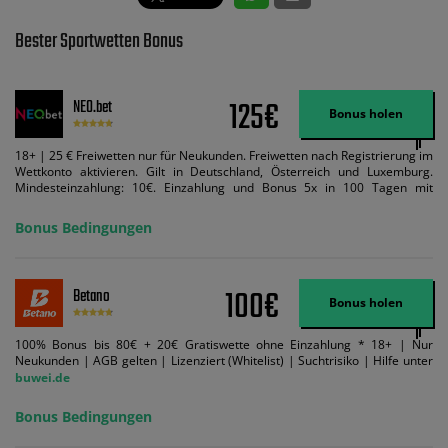
Bester Sportwetten Bonus
125€
NEO.bet
Bonus holen
18+ | 25 € Freiwetten nur für Neukunden. Freiwetten nach Registrierung im
Wettkonto aktivieren. Gilt in Deutschland, Österreich und Luxemburg.
Mindesteinzahlung: 10€. Einzahlung und Bonus 5x in 100 Tagen mit
Mindestquote 1,5 umsetzen. Maximaler Umsatz: Bonusbetrag pro Wette.
Bedingungen können geändert werden. AGB gelten. Lizenziert; Hilfe bei
Bonus Bedingungen
Suchtrisiken: buwei.de.
100€
Betano
Bonus holen
100% Bonus bis 80€ + 20€ Gratiswette ohne Einzahlung * 18+ | Nur
Neukunden | AGB gelten | Lizenziert (Whitelist) | Suchtrisiko | Hilfe unter
buwei.de
Bonus Bedingungen