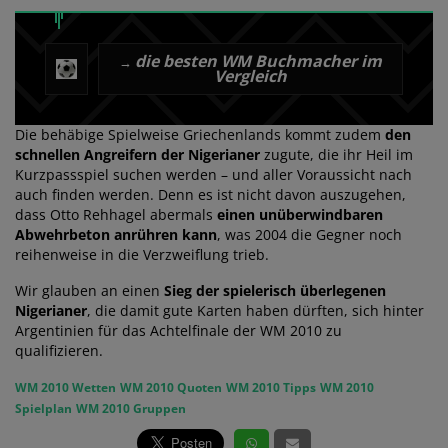
die besten WM Buchmacher im
→
Vergleich
Die behäbige Spielweise Griechenlands kommt zudem
den
schnellen Angreifern der Nigerianer
zugute, die ihr Heil im
Kurzpassspiel suchen werden – und aller Voraussicht nach
auch finden werden. Denn es ist nicht davon auszugehen,
dass Otto Rehhagel abermals
einen unüberwindbaren
Abwehrbeton anrühren kann
, was 2004 die Gegner noch
reihenweise in die Verzweiflung trieb.
Wir glauben an einen
Sieg der spielerisch überlegenen
Nigerianer
, die damit gute Karten haben dürften, sich hinter
Argentinien für das Achtelfinale der WM 2010 zu
qualifizieren.
WM 2010 Wetten
WM 2010 Quoten
WM 2010 Tipps
WM 2010
Spielplan
WM 2010 Gruppen