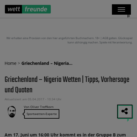
Wir erhalten eine Provision von den hier angeführten Buchmachern. 18+ | AGB gelten. Glücksspiel
kann abhängig machen. Spiele mit Verantwortung.
Home
>
Griechenland – Nigeria…
Griechenland – Nigeria Wetten | Tipps, Vorhersage
und Quoten
Aktualisiert am 05.04.2017 - 10:34 Uhr
Von Oliver Treffkorn
Sportwetten-Experte
Am 17. Juni um 16:00 Uhr kommt es in der Gruppe B zum