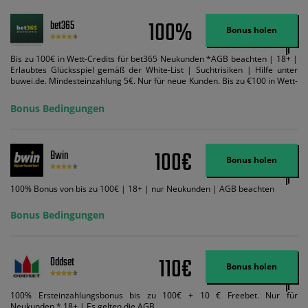
100%
bet365
Bonus holen
Bis zu 100€ in Wett-Credits für bet365 Neukunden *AGB beachten | 18+ |
Erlaubtes Glücksspiel gemäß der White-List | Suchtrisiken | Hilfe unter
buwei.de. Mindesteinzahlung 5€. Nur für neue Kunden. Bis zu €100 in Wett-
Credits. Melden Sie sich an, zahlen Sie €5 oder mehr auf Ihr bet365-Konto
ein und wir geben Ihnen die entsprechende qualifizierende Einzahlung in
Bonus Bedingungen
Wett-Credits, wenn Sie qualifizierende Wetten im gleichen Wert platzieren
und diese abgerechnet werden. Mindestquoten, Wett- und
Zahlungsmethoden-Ausnahmen gelten. Gewinne schließen den Einsatz von
Wett-Credits aus. Es gelten die AGB, Zeitlimits und Ausnahmen. Der Bonus-
100€
Bwin
Code VIPANGEBOT kann während der Anmeldung benutzt werden, jedoch
Bonus holen
ändert dies den Angebotsbetrag in keinster Weise.
100% Bonus von bis zu 100€ | 18+ | nur Neukunden | AGB beachten
Bonus Bedingungen
110€
Oddset
Bonus holen
100% Ersteinzahlungsbonus bis zu 100€ + 10 € Freebet. Nur für
Neukunden * 18+ | Es gelten die AGB.