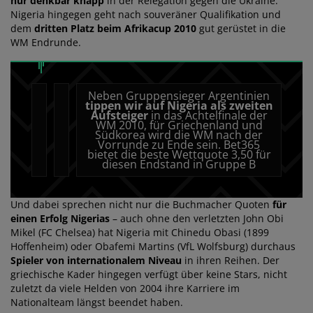
nur denkbar knapp
in der Relegation gegen die Ukraine.
Nigeria hingegen geht nach souveräner Qualifikation und
dem
dritten Platz beim Afrikacup 2010
gut gerüstet in die
WM Endrunde.
Neben Gruppensieger Argentinien
tippen wir auf Nigeria als zweiten
Aufsteiger
in das Achtelfinale der
WM 2010, für Griechenland und
Südkorea wird die WM nach der
Vorrunde zu Ende sein.
Bet365
bietet die beste Wettquote 3,50 für
diesen Endstand in Gruppe B
Und dabei sprechen nicht nur die Buchmacher Quoten
für
einen Erfolg Nigerias
– auch ohne den verletzten John Obi
Mikel (FC Chelsea) hat Nigeria mit Chinedu Obasi (1899
Hoffenheim) oder Obafemi Martins (VfL Wolfsburg) durchaus
Spieler von internationalem Niveau
in ihren Reihen. Der
griechische Kader hingegen verfügt über keine Stars, nicht
zuletzt da viele Helden von 2004 ihre Karriere im
Nationalteam längst beendet haben.