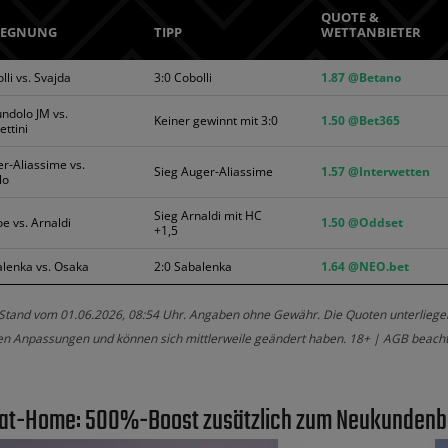
QUOTE &
GEGNUNG
TIPP
WETTANBIETER
lli vs. Svajda
3:0 Cobolli
1.87 @Betano
ndolo JM vs.
Keiner gewinnt mit 3:0
1.50 @Bet365
ettini
r-Aliassime vs.
Sieg Auger-Aliassime
1.57 @Interwetten
lo
Sieg Arnaldi mit HC
oe vs. Arnaldi
1.50 @Oddset
+1,5
lenka vs. Osaka
2:0 Sabalenka
1.64 @NEO.bet
Stand vom 01.06.2026, 08:54 Uhr. Angaben ohne Gewähr. Die Quoten unterliege
en Anpassungen und können sich mittlerweile geändert haben. 18+ | AGB beach
at-Home: 500%-Boost zusätzlich zum Neukunden