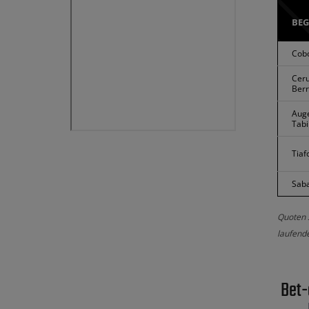
BE
Cobo
Ceru
Berr
Auge
Tabi
Tiaf
Saba
Quoten 
laufend
Bet-