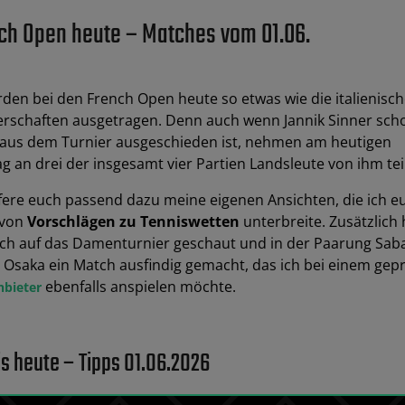
ch Open heute – Matches vom 01.06.
rden bei den French Open heute so etwas wie die italienisc
erschaften ausgetragen. Denn auch wenn Jannik Sinner sch
 aus dem Turnier ausgeschieden ist, nehmen am heutigen
 an drei der insgesamt vier Partien Landsleute von ihm teil
efere euch passend dazu meine eigenen Ansichten, die ich e
 von
Vorschlägen zu Tenniswetten
unterbreite. Zusätzlich
uch auf das Damenturnier geschaut und in der Paarung Sab
 Osaka ein Match ausfindig gemacht, das ich bei einem gep
ebenfalls anspielen möchte.
bieter
s heute – Tipps 01.06.2026