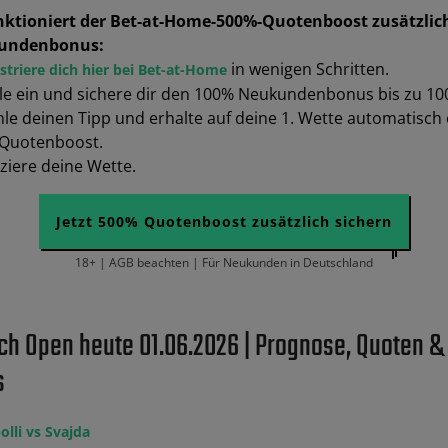
nktioniert der Bet-at-Home-500%-Quotenboost zusätzli
undenbonus:
in wenigen Schritten.
striere dich hier bei Bet-at-Home
hle ein und sichere dir den 100% Neukundenbonus bis zu 10
hle deinen Tipp und erhalte auf deine 1. Wette automatisch
Quotenboost.
tziere deine Wette.
Jetzt 500% Quotenboost zusätzlich sichern
18+ | AGB beachten | Für Neukunden in Deutschland
ch Open heute 01.06.2026 | Prognose, Quoten &
s
olli vs Svajda