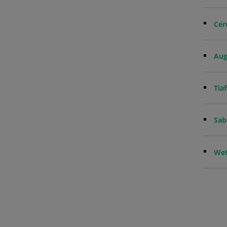
Cer
Aug
Tia
Sab
Wet