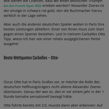
Wie stehen die Chancen, dass wir einen deutschen Triumph
erleben werden? Alexander Zverev ist
bei den French Open 2022
der einzige in schwarz-rot-gold, den die Buchmacher hierzu
wirklich in der Lage sehen.
Aber auch die anderen deutschen Spieler wollen in Paris ihre
besten Leistungen abliefern. Einer von ihnen muss zum Start
gegen einen Spanier bestehen. Lest in meinem Carballes Otte
Tipp, wieso ich hier von einer relativ ausgeglichenen Partie
ausgehe!
Beste Wettquoten Carballes – Otte:
Oscar Otte hat in Paris Großes vor, er möchte die Rolle des
deutschen Hoffnungsträgers nicht alleine Alexander Zverev
überlassen. Genau der war es, den er vor einem Jahr in der 1.
Runde beinahe sensationell besiegt hätte.
Otte führte bereits mit 2:0, musste dann aber erkennen: Auf