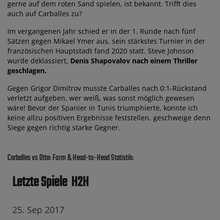
gerne auf dem roten Sand spielen, ist bekannt. Trifft dies
auch auf Carballes zu?
Im vergangenen Jahr schied er in der 1. Runde nach fünf
Sätzen gegen Mikael Ymer aus, sein stärkstes Turnier in der
französischen Hauptstadt fand 2020 statt. Steve Johnson
wurde deklassiert,
Denis Shapovalov nach einem Thriller
geschlagen.
Gegen Grigor Dimitrov musste Carballes nach 0:1-Rückstand
verletzt aufgeben, wer weiß, was sonst möglich gewesen
wäre! Bevor der Spanier in Tunis triumphierte, konnte ich
keine allzu positiven Ergebnisse feststellen, geschweige denn
Siege gegen richtig starke Gegner.
Carballes vs Otte: Form & Head-to-Head Statistik:
Letzte Spiele
H2H
25. Sep 2017