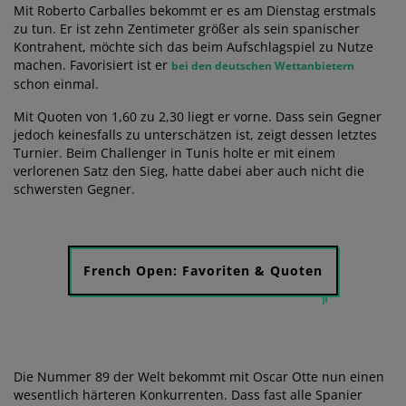
Mit Roberto Carballes bekommt er es am Dienstag erstmals
zu tun. Er ist zehn Zentimeter größer als sein spanischer
Kontrahent, möchte sich das beim Aufschlagspiel zu Nutze
machen. Favorisiert ist er
bei den deutschen Wettanbietern
schon einmal.
Mit Quoten von 1,60 zu 2,30 liegt er vorne. Dass sein Gegner
jedoch keinesfalls zu unterschätzen ist, zeigt dessen letztes
Turnier. Beim Challenger in Tunis holte er mit einem
verlorenen Satz den Sieg, hatte dabei aber auch nicht die
schwersten Gegner.
French Open: Favoriten & Quoten
Die Nummer 89 der Welt bekommt mit Oscar Otte nun einen
wesentlich härteren Konkurrenten. Dass fast alle Spanier