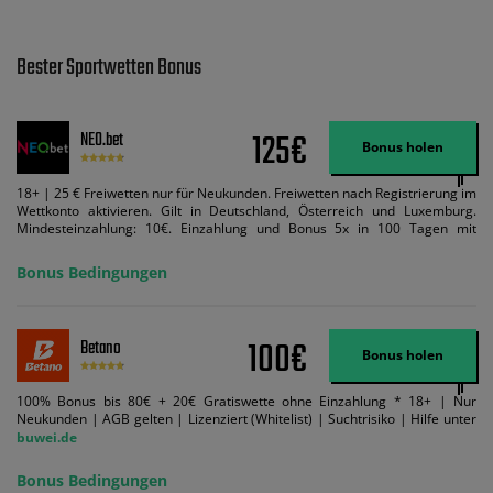
Bester Sportwetten Bonus
125€
NEO.bet
Bonus holen
18+ | 25 € Freiwetten nur für Neukunden. Freiwetten nach Registrierung im
Wettkonto aktivieren. Gilt in Deutschland, Österreich und Luxemburg.
Mindesteinzahlung: 10€. Einzahlung und Bonus 5x in 100 Tagen mit
Mindestquote 1,5 umsetzen. Maximaler Umsatz: Bonusbetrag pro Wette.
Bedingungen können geändert werden. AGB gelten. Lizenziert; Hilfe bei
Bonus Bedingungen
Suchtrisiken: buwei.de.
100€
Betano
Bonus holen
100% Bonus bis 80€ + 20€ Gratiswette ohne Einzahlung * 18+ | Nur
Neukunden | AGB gelten | Lizenziert (Whitelist) | Suchtrisiko | Hilfe unter
buwei.de
Bonus Bedingungen