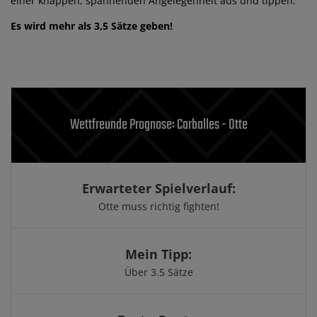
einer knappen, spannenden Angelegenheit aus und tippen:
Es wird mehr als 3,5 Sätze geben!
Wettfreunde Prognose: Carballes - Otte
Erwarteter Spielverlauf:
Otte muss richtig fighten!
Mein Tipp:
Über 3.5 Sätze