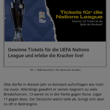
18+ | AGB beachten| Für deutsche Kunden
Otte dürfte in diesem Jahr so konstant aufschlagen wie noch
nie zuvor. Allerdings gewährt er seinen Gegnern zu viele
Breakchancen. 13 waren es in der Partie gegen Rune, sogar
17 gegen Baez. Der Deutsche wehrt viele ab, bringt sich aber
zu oft in Bedrängnis.