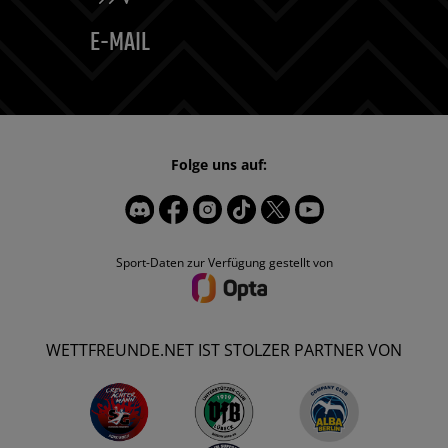
E-MAIL
Folge uns auf:
Sport-Daten zur Verfügung gestellt von
WETTFREUNDE.NET IST STOLZER PARTNER VON