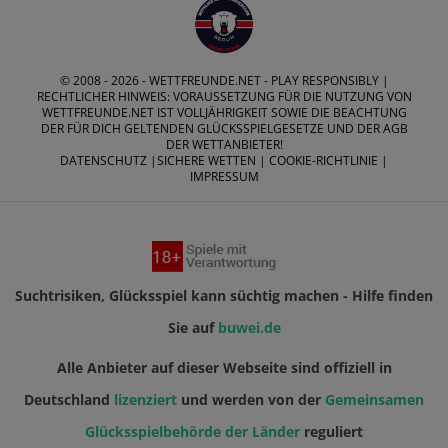
© 2008 - 2026 -
WETTFREUNDE.NET
- PLAY RESPONSIBLY |
RECHTLICHER HINWEIS: VORAUSSETZUNG FÜR DIE NUTZUNG VON
WETTFREUNDE.NET IST VOLLJÄHRIGKEIT SOWIE DIE BEACHTUNG
DER FÜR DICH GELTENDEN GLÜCKSSPIELGESETZE UND DER AGB
DER WETTANBIETER!
DATENSCHUTZ
|
SICHERE WETTEN
|
COOKIE-RICHTLINIE
|
IMPRESSUM
Suchtrisiken, Glücksspiel kann süchtig machen - Hilfe finden
Sie auf
buwei.de
Alle Anbieter auf dieser Webseite sind offiziell in
Deutschland
lizenziert
und werden von der
Gemeinsamen
Glücksspielbehörde der Länder
reguliert