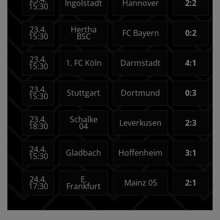
Ingolstadt
Hannover
2:2
15:30
23.4.
Hertha
FC Bayern
0:2
15:30
BSC
23.4.
1. FC Köln
Darmstadt
4:1
15:30
23.4.
Stuttgart
Dortmund
0:3
15:30
23.4.
Schalke
Leverkusen
2:3
18:30
04
24.4.
Gladbach
Hoffenheim
3:1
15:30
24.4.
E.
Mainz 05
2:1
17:30
Frankfurt