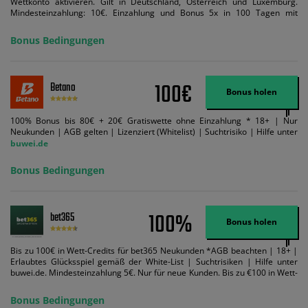
Wettkonto aktivieren. Gilt in Deutschland, Österreich und Luxemburg.
Mindesteinzahlung: 10€. Einzahlung und Bonus 5x in 100 Tagen mit
Mindestquote 1,5 umsetzen. Maximaler Umsatz: Bonusbetrag pro Wette.
Bedingungen können geändert werden. AGB gelten. Lizenziert; Hilfe bei
Bonus Bedingungen
Suchtrisiken: buwei.de.
100€
Betano
Bonus holen
100% Bonus bis 80€ + 20€ Gratiswette ohne Einzahlung * 18+ | Nur
Neukunden | AGB gelten | Lizenziert (Whitelist) | Suchtrisiko | Hilfe unter
buwei.de
Bonus Bedingungen
100%
bet365
Bonus holen
Bis zu 100€ in Wett-Credits für bet365 Neukunden *AGB beachten | 18+ |
Erlaubtes Glücksspiel gemäß der White-List | Suchtrisiken | Hilfe unter
buwei.de. Mindesteinzahlung 5€. Nur für neue Kunden. Bis zu €100 in Wett-
Credits. Melden Sie sich an, zahlen Sie €5 oder mehr auf Ihr bet365-Konto
ein und wir geben Ihnen die entsprechende qualifizierende Einzahlung in
Bonus Bedingungen
Wett-Credits, wenn Sie qualifizierende Wetten im gleichen Wert platzieren