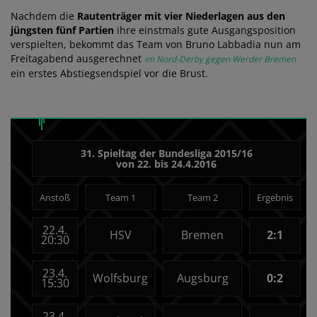
Nachdem die
Rautenträger mit vier Niederlagen aus den
jüngsten fünf Partien
ihre einstmals gute Ausgangsposition
verspielten, bekommt das Team von Bruno Labbadia nun am
Freitagabend ausgerechnet
im Nord-Derby gegen Werder Bremen
ein erstes Abstiegsendspiel vor die Brust.
31. Spieltag der Bundesliga 2015/16
von 22. bis 24.4.2016
Anstoß
Team 1
Team 2
Ergebnis
22.4.
HSV
Bremen
2:1
20:30
23.4.
Wolfsburg
Augsburg
0:2
15:30
23.4.