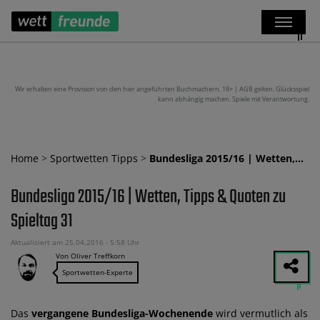
Wir erhalten eine Provision von den hier angeführten Buchmachern. 18+ | AGB gelten. Glücksspiel
kann abhängig machen. Spiele mit Verantwortung.
Home
>
Sportwetten Tipps
>
Bundesliga 2015/16 | Wetten,…
Bundesliga 2015/16 | Wetten, Tipps & Quoten zu
Spieltag 31
Aktualisiert am 25.04.2016 - 5:58 Uhr
Von Oliver Treffkorn
Sportwetten-Experte
Das
vergangene Bundesliga-Wochenende
wird vermutlich als