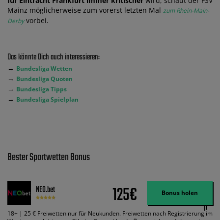
für Eintracht Frankfurt immer kritischer
wird, schaut der FSV
Mainz möglicherweise zum vorerst letzten Mal
zum Rhein-Main-
vorbei.
Derby
Das könnte Dich auch interessieren:
→
Bundesliga Wetten
→
Bundesliga Quoten
→
Bundesliga Tipps
→
Bundesliga Spielplan
Bester Sportwetten Bonus
125€
NEO.bet
Bonus holen
18+ | 25 € Freiwetten nur für Neukunden. Freiwetten nach Registrierung im