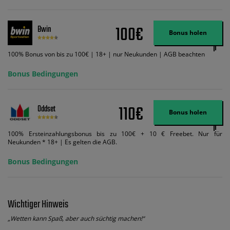
und diese abgerechnet werden. Mindestquoten, Wett- und
Zahlungsmethoden-Ausnahmen gelten. Gewinne schließen den Einsatz von
Wett-Credits aus. Es gelten die AGB, Zeitlimits und Ausnahmen. Der Bonus-
100€
Bwin
Code VIPANGEBOT kann während der Anmeldung benutzt werden, jedoch
Bonus holen
ändert dies den Angebotsbetrag in keinster Weise.
100% Bonus von bis zu 100€ | 18+ | nur Neukunden | AGB beachten
Bonus Bedingungen
110€
Oddset
Bonus holen
100% Ersteinzahlungsbonus bis zu 100€ + 10 € Freebet. Nur für
Neukunden * 18+ | Es gelten die AGB.
Bonus Bedingungen
Wichtiger Hinweis
„Wetten kann Spaß, aber auch süchtig machen!“